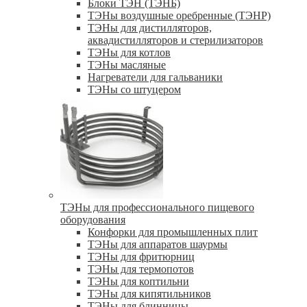
Блоки ТЭН (ТЭНБ)
ТЭНы воздушные оребренные (ТЭНР)
ТЭНы для дистилляторов,
аквадистилляторов и стерилизаторов
ТЭНы для котлов
ТЭНы масляные
Нагреватели для гальваники
ТЭНы со штуцером
ТЭНы для профессионального пищевого
оборудования
Конфорки для промышленных плит
ТЭНы для аппаратов шаурмы
ТЭНы для фритюрниц
ТЭНы для термопотов
ТЭНы для коптильни
ТЭНы для кипятильников
ТЭНы для блинницы