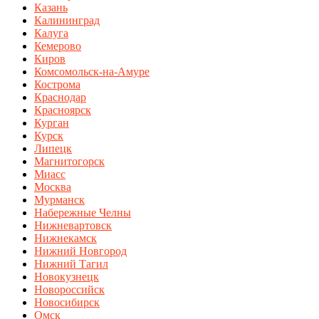
Казань
Калининград
Калуга
Кемерово
Киров
Комсомольск-на-Амуре
Кострома
Краснодар
Красноярск
Курган
Курск
Липецк
Магнитогорск
Миасс
Москва
Мурманск
Набережные Челны
Нижневартовск
Нижнекамск
Нижний Новгород
Нижний Тагил
Новокузнецк
Новороссийск
Новосибирск
Омск