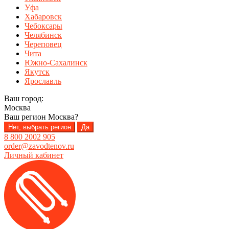
Уфа
Хабаровск
Чебоксары
Челябинск
Череповец
Чита
Южно-Сахалинск
Якутск
Ярославль
Ваш город:
Москва
Ваш регион
Москва
?
Нет, выбрать регион
Да
8 800 2002 905
order@zavodtenov.ru
Личный кабинет
Перейти
Перейти
к
к
навигации
содержимому