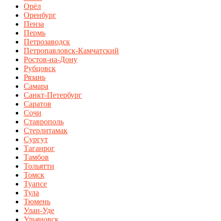
Орёл
Оренбург
Пенза
Пермь
Петрозаводск
Петропавловск-Камчатский
Ростов-на-Дону
Рубцовск
Рязань
Самара
Санкт-Петербург
Саратов
Сочи
Ставрополь
Стерлитамак
Сургут
Таганрог
Тамбов
Тольятти
Томск
Туапсе
Тула
Тюмень
Улан-Уде
Ульяновск