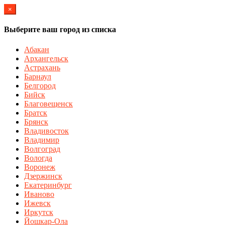
×
Выберите ваш город из списка
Абакан
Архангельск
Астрахань
Барнаул
Белгород
Бийск
Благовещенск
Братск
Брянск
Владивосток
Владимир
Волгоград
Вологда
Воронеж
Дзержинск
Екатеринбург
Иваново
Ижевск
Иркутск
Йошкар-Ола