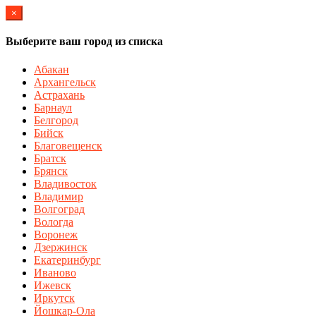
×
Выберите ваш город из списка
Абакан
Архангельск
Астрахань
Барнаул
Белгород
Бийск
Благовещенск
Братск
Брянск
Владивосток
Владимир
Волгоград
Вологда
Воронеж
Дзержинск
Екатеринбург
Иваново
Ижевск
Иркутск
Йошкар-Ола