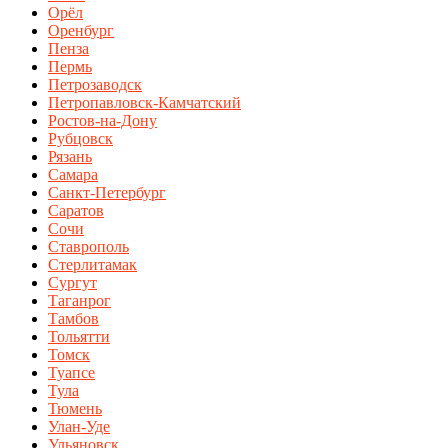
Орёл
Оренбург
Пенза
Пермь
Петрозаводск
Петропавловск-Камчатский
Ростов-на-Дону
Рубцовск
Рязань
Самара
Санкт-Петербург
Саратов
Сочи
Ставрополь
Стерлитамак
Сургут
Таганрог
Тамбов
Тольятти
Томск
Туапсе
Тула
Тюмень
Улан-Уде
Ульяновск