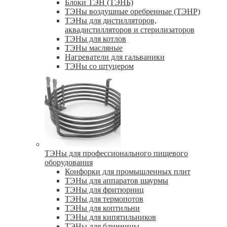
Блоки ТЭН (ТЭНБ)
ТЭНы воздушные оребренные (ТЭНР)
ТЭНы для дистилляторов,
аквадистилляторов и стерилизаторов
ТЭНы для котлов
ТЭНы масляные
Нагреватели для гальваники
ТЭНы со штуцером
ТЭНы для профессионального пищевого
оборудования
Конфорки для промышленных плит
ТЭНы для аппаратов шаурмы
ТЭНы для фритюрниц
ТЭНы для термопотов
ТЭНы для коптильни
ТЭНы для кипятильников
ТЭНы для блинницы