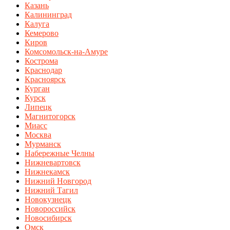
Казань
Калининград
Калуга
Кемерово
Киров
Комсомольск-на-Амуре
Кострома
Краснодар
Красноярск
Курган
Курск
Липецк
Магнитогорск
Миасс
Москва
Мурманск
Набережные Челны
Нижневартовск
Нижнекамск
Нижний Новгород
Нижний Тагил
Новокузнецк
Новороссийск
Новосибирск
Омск