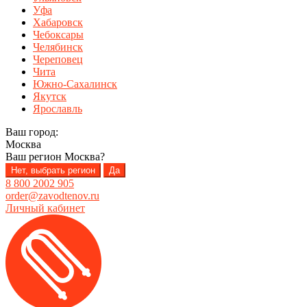
Уфа
Хабаровск
Чебоксары
Челябинск
Череповец
Чита
Южно-Сахалинск
Якутск
Ярославль
Ваш город:
Москва
Ваш регион
Москва
?
Нет, выбрать регион
Да
8 800 2002 905
order@zavodtenov.ru
Личный кабинет
Перейти
Перейти
к
к
навигации
содержимому