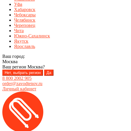
Уфа
Хабаровск
Чебоксары
Челябинск
Череповец
Чита
Южно-Сахалинск
Якутск
Ярославль
Ваш город:
Москва
Ваш регион
Москва
?
Нет, выбрать регион
Да
8 800 2002 905
order@zavodtenov.ru
Личный кабинет
Перейти
Перейти
к
к
навигации
содержимому