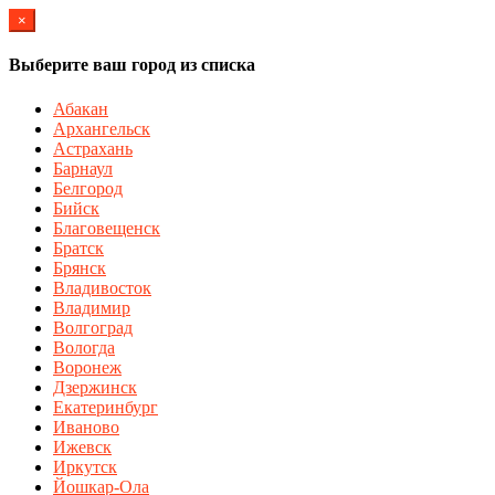
×
Выберите ваш город из списка
Абакан
Архангельск
Астрахань
Барнаул
Белгород
Бийск
Благовещенск
Братск
Брянск
Владивосток
Владимир
Волгоград
Вологда
Воронеж
Дзержинск
Екатеринбург
Иваново
Ижевск
Иркутск
Йошкар-Ола