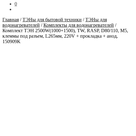
0
Главная
/
ТЭНы для бытовой техники
/
ТЭНы для
водонагревателей
/
Комплекты для водонагревателей
/
Комплект ТЭН 2500W(1000+1500), TW, RASP, D80/110, М5,
клеммы под разъем, L265мм, 220V + прокладка + анод,
150909K