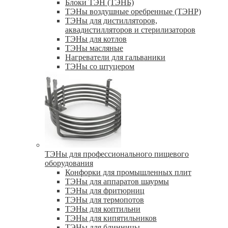
Блоки ТЭН (ТЭНБ)
ТЭНы воздушные оребренные (ТЭНР)
ТЭНы для дистилляторов,
аквадистилляторов и стерилизаторов
ТЭНы для котлов
ТЭНы масляные
Нагреватели для гальваники
ТЭНы со штуцером
ТЭНы для профессионального пищевого
оборудования
Конфорки для промышленных плит
ТЭНы для аппаратов шаурмы
ТЭНы для фритюрниц
ТЭНы для термопотов
ТЭНы для коптильни
ТЭНы для кипятильников
ТЭНы для блинницы