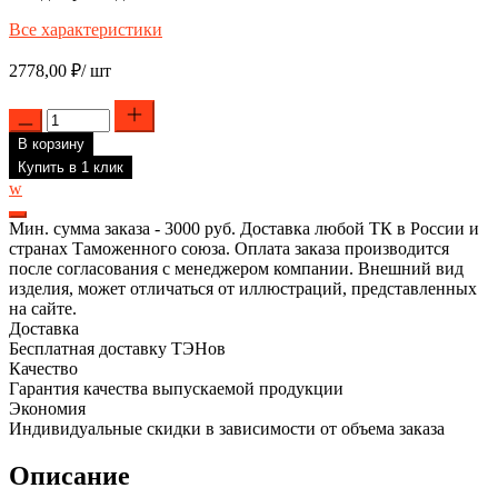
Все характеристики
2778,00
₽
/ шт
Количество
товара
В корзину
Комплект
ТЭН
Купить в 1 клик
2500W(1000+1500),
w
TW,
RASP,
Мин. сумма заказа - 3000 руб. Доставка любой ТК в России и
D80/110,
странах Таможенного союза. Оплата заказа производится
М5,
после согласования с менеджером компании. Внешний вид
клеммы
изделия, может отличаться от иллюстраций, представленных
под
на сайте.
разъем,
Доставка
L265мм,
Бесплатная доставку ТЭНов
220V
Качество
+
Гарантия качества выпускаемой продукции
прокладка
Экономия
+
Индивидуальные скидки в зависимости от объема заказа
анод,
150909K
Описание