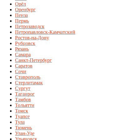
Орёл
Оренбург
Пенза
Пермь
Петрозаводск
Петропавловск-Камчатский
Ростов-на-Дону
Рубцовск
Рязань
Самара
Санкт-Петербург
Саратов
Сочи
Ставрополь
Стерлитамак
Сургут
Таганрог
Тамбов
Тольятти
Томск
Туапсе
Тула
Тюмень
Улан-Уде
Ульяновск