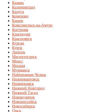
Казань
Калининград
Калуга
Кемерово
Киров
Комсомольск-на-Амуре
Кострома
Краснодар
Красноярск
Курган
Курск
Липецк
Магнитогорск
Миасс
Москва
Мурманск
Набережные Челны
Нижневартовск
Нижнекамск
Нижний Новгород
Нижний Тагил
Новокузнецк
Новороссийск
Новосибирск
Омск