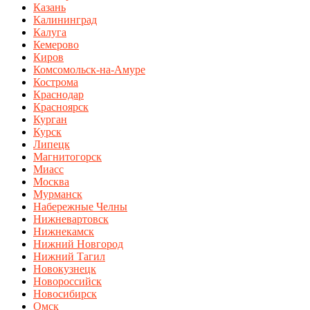
Казань
Калининград
Калуга
Кемерово
Киров
Комсомольск-на-Амуре
Кострома
Краснодар
Красноярск
Курган
Курск
Липецк
Магнитогорск
Миасс
Москва
Мурманск
Набережные Челны
Нижневартовск
Нижнекамск
Нижний Новгород
Нижний Тагил
Новокузнецк
Новороссийск
Новосибирск
Омск