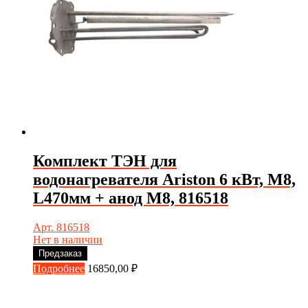
Комплект ТЭН для
водонагревателя Ariston 6 кВт, М8,
L470мм + анод М8, 816518
Арт. 816518
Нет в наличии
Предзаказ
Подробнее
16850,00
₽