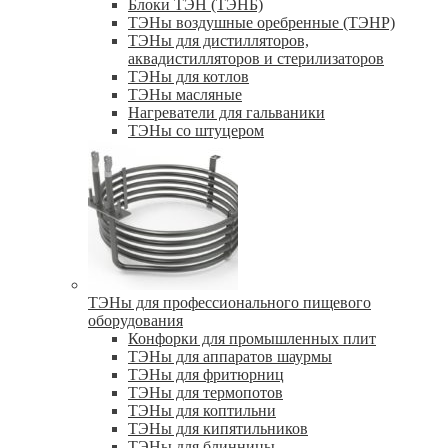
Блоки ТЭН (ТЭНБ)
ТЭНы воздушные оребренные (ТЭНР)
ТЭНы для дистилляторов,
аквадистилляторов и стерилизаторов
ТЭНы для котлов
ТЭНы масляные
Нагреватели для гальваники
ТЭНы со штуцером
ТЭНы для профессионального пищевого
оборудования
Конфорки для промышленных плит
ТЭНы для аппаратов шаурмы
ТЭНы для фритюрниц
ТЭНы для термопотов
ТЭНы для коптильни
ТЭНы для кипятильников
ТЭНы для блинницы