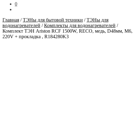
0
Главная
/
ТЭНы для бытовой техники
/
ТЭНы для
водонагревателей
/
Комплекты для водонагревателей
/
Комплект ТЭН Ariston RCF 1500W, RECO, медь, D48мм, М6,
220V + прокладка , R184280K3