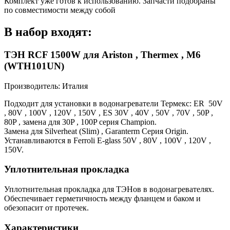
Комплект уже готов к использованию. Запчасти подобраны
по совместимости между собой
В набор входят:
ТЭН RCF 1500W для Ariston , Thermex , М6
(WTH101UN)
Производитель: Италия
Подходит для установки в водонагреватели Термекс: ER 50V
, 80V , 100V , 120V , 150V , ES 30V , 40V , 50V , 70V , 50P ,
80P , замена для 30P , 100P серия Champion.
Замена для Silverheat (Slim) , Garanterm Серия Origin.
Устанавливаются в Ferroli E-glass 50V , 80V , 100V , 120V ,
150V.
Уплотнительная прокладка
Уплотнительная прокладка для ТЭНов в водонагревателях.
Обеспечивает герметичность между фланцем и баком и
обезопасит от протечек.
Характеристики