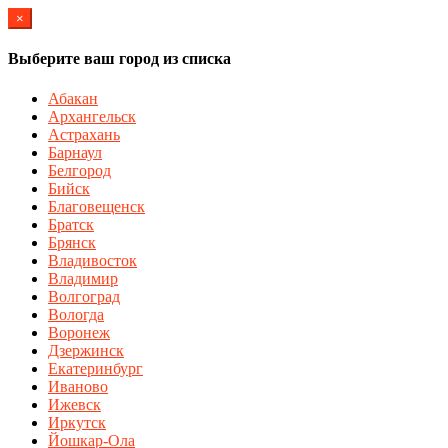
×
Выберите ваш город из списка
Абакан
Архангельск
Астрахань
Барнаул
Белгород
Бийск
Благовещенск
Братск
Брянск
Владивосток
Владимир
Волгоград
Вологда
Воронеж
Дзержинск
Екатеринбург
Иваново
Ижевск
Иркутск
Йошкар-Ола