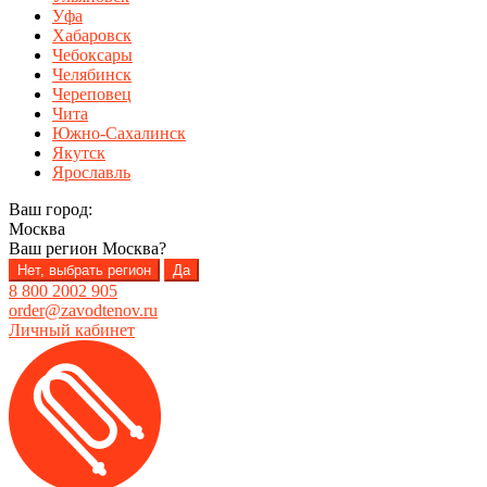
Уфа
Хабаровск
Чебоксары
Челябинск
Череповец
Чита
Южно-Сахалинск
Якутск
Ярославль
Ваш город:
Москва
Ваш регион
Москва
?
Нет, выбрать регион
Да
8 800 2002 905
order@zavodtenov.ru
Личный кабинет
Перейти
Перейти
к
к
навигации
содержимому