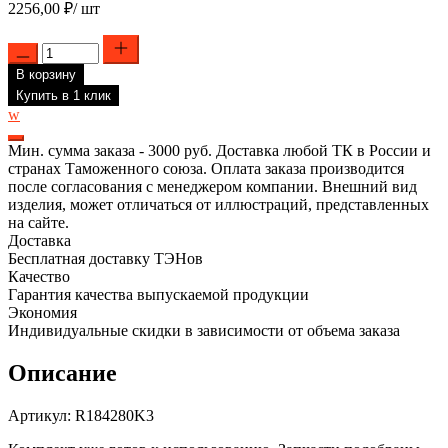
2256,00
₽
/ шт
Количество
товара
В корзину
Комплект
ТЭН
Купить в 1 клик
Ariston
w
RCF
1500W,
Мин. сумма заказа - 3000 руб. Доставка любой ТК в России и
RECO,
странах Таможенного союза. Оплата заказа производится
медь,
после согласования с менеджером компании. Внешний вид
D48мм,
изделия, может отличаться от иллюстраций, представленных
М6,
на сайте.
220V
Доставка
+
Бесплатная доставку ТЭНов
прокладка
Качество
,
Гарантия качества выпускаемой продукции
R184280K3
Экономия
Индивидуальные скидки в зависимости от объема заказа
Описание
Артикул: R184280K3