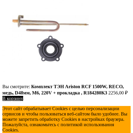
Вы смотрите:
Комплект ТЭН Ariston RCF 1500W, RECO,
медь, D48мм, М6, 220V + прокладка , R184280K3
2256,00
₽
В корзину
Этот сайт обрабатывает Cookies с целью персонализации
сервисов и чтобы пользоваться веб-сайтом было удобнее. Вы
можете запретить обработку Cookies в настройках браузера.
Пожалуйста, ознакомьтесь с политикой использования
Cookies.