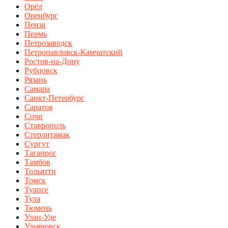
Орёл
Оренбург
Пенза
Пермь
Петрозаводск
Петропавловск-Камчатский
Ростов-на-Дону
Рубцовск
Рязань
Самара
Санкт-Петербург
Саратов
Сочи
Ставрополь
Стерлитамак
Сургут
Таганрог
Тамбов
Тольятти
Томск
Туапсе
Тула
Тюмень
Улан-Уде
Ульяновск