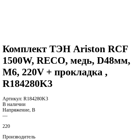
Комплект ТЭН Ariston RCF
1500W, RECO, медь, D48мм,
М6, 220V + прокладка ,
R184280K3
Артикул:
R184280K3
В наличии
Напряжение, В
—
220
Производитель