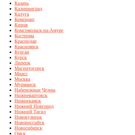
Казань
Калининград
Калуга
Кемерово
Киров
Комсомольск-на-Амуре
Кострома
Краснодар
Красноярск
Курган
Курск
Липецк
Магнитогорск
Миасс
Москва
Мурманск
Набережные Челны
Нижневартовск
Нижнекамск
Нижний Новгород
Нижний Тагил
Новокузнецк
Новороссийск
Новосибирск
Омск