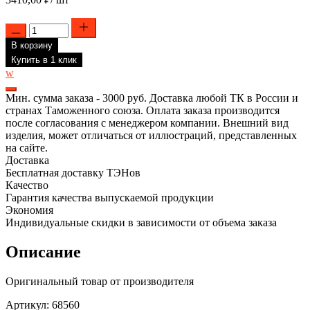
Количество
товара
В корзину
БЛОК-
ТЭН
Купить в 1 клик
RDT
w
6000W(2000x3)
из
Мин. сумма заказа - 3000 руб. Доставка любой ТК в России и
нержавеющей
странах Таможенного союза. Оплата заказа производится
стали,
после согласования с менеджером компании. Внешний вид
D48,
изделия, может отличаться от иллюстраций, представленных
G1
на сайте.
1/2",
Доставка
L310мм,
Бесплатная доставку ТЭНов
220V
Качество
для
Гарантия качества выпускаемой продукции
OSO,
Экономия
ЭВАН,
Индивидуальные скидки в зависимости от объема заказа
68560
Описание
Оригинальный товар от производителя
Артикул: 68560