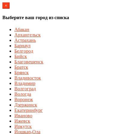
×
Выберите ваш город из списка
Абакан
Архангельск
Астрахань
Барнаул
Белгород
Бийск
Благовещенск
Братск
Брянск
Владивосток
Владимир
Волгоград
Вологда
Воронеж
Дзержинск
Екатеринбург
Иваново
Ижевск
Иркутск
Йошкар-Ола