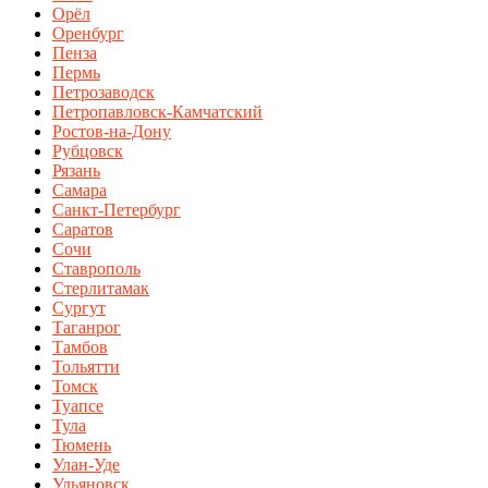
Орёл
Оренбург
Пенза
Пермь
Петрозаводск
Петропавловск-Камчатский
Ростов-на-Дону
Рубцовск
Рязань
Самара
Санкт-Петербург
Саратов
Сочи
Ставрополь
Стерлитамак
Сургут
Таганрог
Тамбов
Тольятти
Томск
Туапсе
Тула
Тюмень
Улан-Уде
Ульяновск