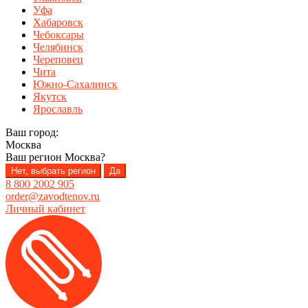
Уфа
Хабаровск
Чебоксары
Челябинск
Череповец
Чита
Южно-Сахалинск
Якутск
Ярославль
Ваш город:
Москва
Ваш регион
Москва
?
Нет, выбрать регион
Да
8 800 2002 905
order@zavodtenov.ru
Личный кабинет
Перейти
Перейти
к
к
навигации
содержимому