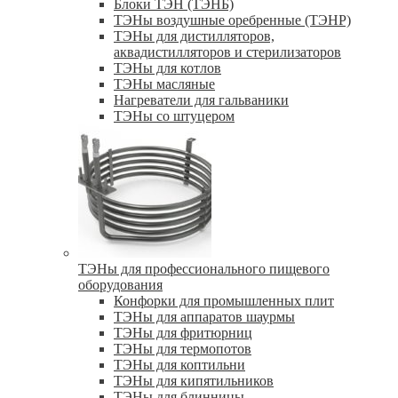
Блоки ТЭН (ТЭНБ)
ТЭНы воздушные оребренные (ТЭНР)
ТЭНы для дистилляторов,
аквадистилляторов и стерилизаторов
ТЭНы для котлов
ТЭНы масляные
Нагреватели для гальваники
ТЭНы со штуцером
ТЭНы для профессионального пищевого
оборудования
Конфорки для промышленных плит
ТЭНы для аппаратов шаурмы
ТЭНы для фритюрниц
ТЭНы для термопотов
ТЭНы для коптильни
ТЭНы для кипятильников
ТЭНы для блинницы