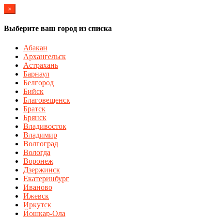
×
Выберите ваш город из списка
Абакан
Архангельск
Астрахань
Барнаул
Белгород
Бийск
Благовещенск
Братск
Брянск
Владивосток
Владимир
Волгоград
Вологда
Воронеж
Дзержинск
Екатеринбург
Иваново
Ижевск
Иркутск
Йошкар-Ола