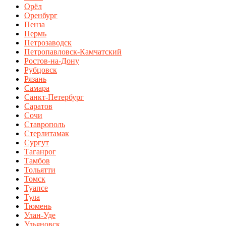
Орёл
Оренбург
Пенза
Пермь
Петрозаводск
Петропавловск-Камчатский
Ростов-на-Дону
Рубцовск
Рязань
Самара
Санкт-Петербург
Саратов
Сочи
Ставрополь
Стерлитамак
Сургут
Таганрог
Тамбов
Тольятти
Томск
Туапсе
Тула
Тюмень
Улан-Уде
Ульяновск