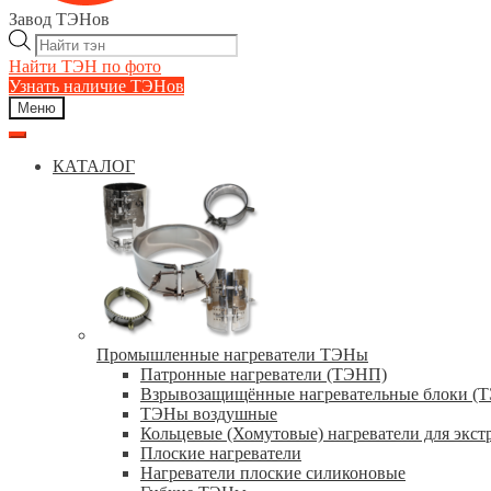
Завод ТЭНов
Поиск
товаров
Найти ТЭН по фото
Узнать наличие ТЭНов
Меню
КАТАЛОГ
Промышленные нагреватели ТЭНы
Патронные нагреватели (ТЭНП)
Взрывозащищённые нагревательные блоки (
ТЭНы воздушные
Кольцевые (Хомутовые) нагреватели для экст
Плоские нагреватели
Нагреватели плоские силиконовые