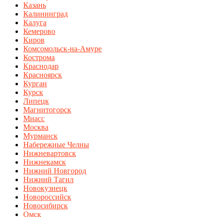
Казань
Калининград
Калуга
Кемерово
Киров
Комсомольск-на-Амуре
Кострома
Краснодар
Красноярск
Курган
Курск
Липецк
Магнитогорск
Миасс
Москва
Мурманск
Набережные Челны
Нижневартовск
Нижнекамск
Нижний Новгород
Нижний Тагил
Новокузнецк
Новороссийск
Новосибирск
Омск