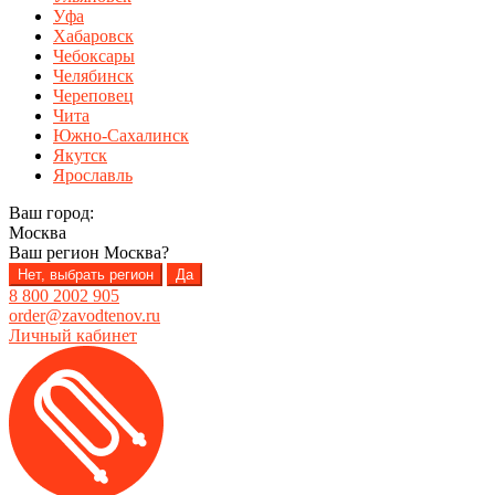
Уфа
Хабаровск
Чебоксары
Челябинск
Череповец
Чита
Южно-Сахалинск
Якутск
Ярославль
Ваш город:
Москва
Ваш регион
Москва
?
Нет, выбрать регион
Да
8 800 2002 905
order@zavodtenov.ru
Личный кабинет
Перейти
Перейти
к
к
навигации
содержимому