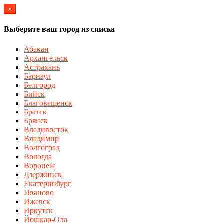
×
Выберите ваш город из списка
Абакан
Архангельск
Астрахань
Барнаул
Белгород
Бийск
Благовещенск
Братск
Брянск
Владивосток
Владимир
Волгоград
Вологда
Воронеж
Дзержинск
Екатеринбург
Иваново
Ижевск
Иркутск
Йошкар-Ола