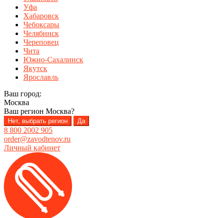
Уфа
Хабаровск
Чебоксары
Челябинск
Череповец
Чита
Южно-Сахалинск
Якутск
Ярославль
Ваш город:
Москва
Ваш регион
Москва
?
Нет, выбрать регион
Да
8 800 2002 905
order@zavodtenov.ru
Личный кабинет
Перейти
Перейти
к
к
навигации
содержимому