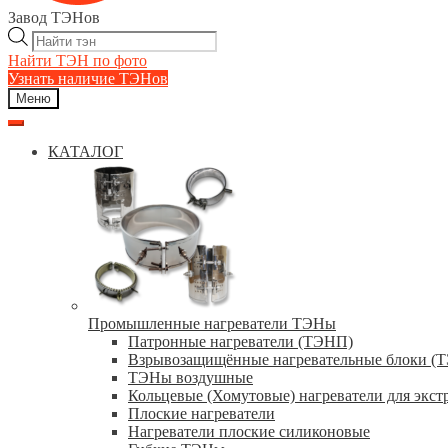
Завод ТЭНов
Поиск
товаров
Найти ТЭН по фото
Узнать наличие ТЭНов
Меню
КАТАЛОГ
Промышленные нагреватели ТЭНы
Патронные нагреватели (ТЭНП)
Взрывозащищённые нагревательные блоки (
ТЭНы воздушные
Кольцевые (Хомутовые) нагреватели для экст
Плоские нагреватели
Нагреватели плоские силиконовые