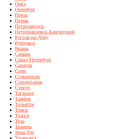
Орёл
Оренбург
Пенза
Пермь
Петрозаводск
Петропавловск-Камчатский
Ростов-на-Дону
Рубцовск
Рязань
Самара
Санкт-Петербург
Саратов
Сочи
Ставрополь
Стерлитамак
Сургут
Таганрог
Тамбов
Тольятти
Томск
Туапсе
Тула
Тюмень
Улан-Уде
Ульяновск