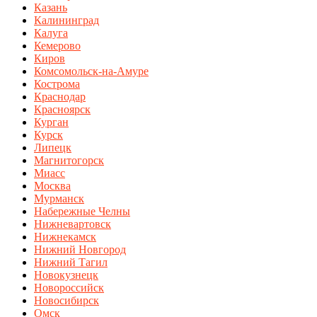
Казань
Калининград
Калуга
Кемерово
Киров
Комсомольск-на-Амуре
Кострома
Краснодар
Красноярск
Курган
Курск
Липецк
Магнитогорск
Миасс
Москва
Мурманск
Набережные Челны
Нижневартовск
Нижнекамск
Нижний Новгород
Нижний Тагил
Новокузнецк
Новороссийск
Новосибирск
Омск