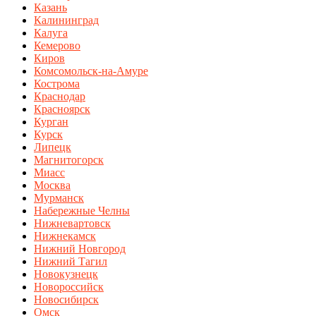
Казань
Калининград
Калуга
Кемерово
Киров
Комсомольск-на-Амуре
Кострома
Краснодар
Красноярск
Курган
Курск
Липецк
Магнитогорск
Миасс
Москва
Мурманск
Набережные Челны
Нижневартовск
Нижнекамск
Нижний Новгород
Нижний Тагил
Новокузнецк
Новороссийск
Новосибирск
Омск