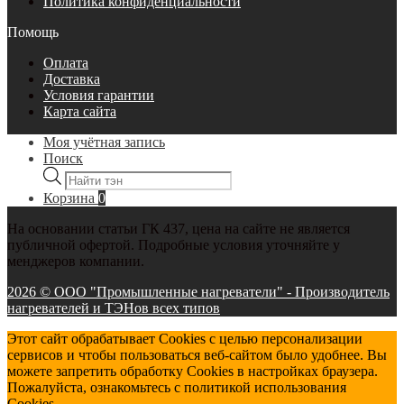
Политика конфиденциальности
Помощь
Оплата
Доставка
Условия гарантии
Карта сайта
Моя учётная запись
Поиск
Поиск
товаров
Корзина
0
На основании статьи ГК 437, цена на сайте не является
публичной офертой. Подробные условия уточняйте у
менджеров компании.
2026 © ООО "Промышленные нагреватели" - Производитель
нагревателей и ТЭНов всех типов
Этот сайт обрабатывает Cookies с целью персонализации
сервисов и чтобы пользоваться веб-сайтом было удобнее. Вы
можете запретить обработку Cookies в настройках браузера.
Пожалуйста, ознакомьтесь с политикой использования
Cookies.