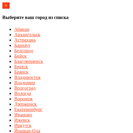
×
Выберите ваш город из списка
Абакан
Архангельск
Астрахань
Барнаул
Белгород
Бийск
Благовещенск
Братск
Брянск
Владивосток
Владимир
Волгоград
Вологда
Воронеж
Дзержинск
Екатеринбург
Иваново
Ижевск
Иркутск
Йошкар-Ола