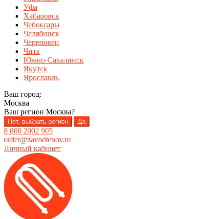
Уфа
Хабаровск
Чебоксары
Челябинск
Череповец
Чита
Южно-Сахалинск
Якутск
Ярославль
Ваш город:
Москва
Ваш регион
Москва
?
Нет, выбрать регион
Да
8 800 2002 905
order@zavodtenov.ru
Личный кабинет
Перейти
Перейти
к
к
навигации
содержимому