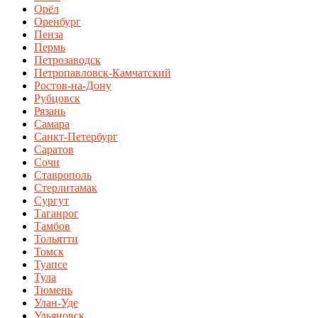
Орёл
Оренбург
Пенза
Пермь
Петрозаводск
Петропавловск-Камчатский
Ростов-на-Дону
Рубцовск
Рязань
Самара
Санкт-Петербург
Саратов
Сочи
Ставрополь
Стерлитамак
Сургут
Таганрог
Тамбов
Тольятти
Томск
Туапсе
Тула
Тюмень
Улан-Уде
Ульяновск