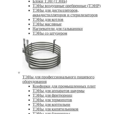
Блоки ТЭН (ТЭНБ)
ТЭНы воздушные оребренные (ТЭНР)
ТЭНы для дистилляторов,
аквадистилляторов и стерилизаторов
ТЭНы для котлов
ТЭНы масляные
Нагреватели для гальваники
ТЭНы со штуцером
ТЭНы для профессионального пищевого
оборудования
Конфорки для промышленных плит
ТЭНы для аппаратов шаурмы
ТЭНы для фритюрниц
ТЭНы для термопотов
ТЭНы для коптильни
ТЭНы для кипятильников
ТЭНы для блинницы