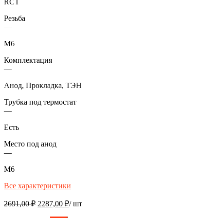
RCT
Резьба
—
М6
Комплектация
—
Анод, Прокладка, ТЭН
Трубка под термостат
—
Есть
Место под анод
—
М6
Все характеристики
Первоначальная
Текущая
2691,00
₽
2287,00
₽
/ шт
цена
цена: