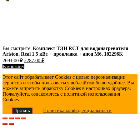
Вы смотрите:
Комплект ТЭН RCT для водонагревателя
Ariston, Real 1.5 кВт + прокладка + анод М6, 182296K
Первоначальная
Текущая
2691,00
₽
2287,00
₽
цена
цена:
В корзину
составляла
2287,00 ₽.
Этот сайт обрабатывает Cookies с целью персонализации
2691,00 ₽.
сервисов и чтобы пользоваться веб-сайтом было удобнее. Вы
можете запретить обработку Cookies в настройках браузера.
Пожалуйста, ознакомьтесь с политикой использования
Cookies.
Политика конфиденциальности
Принять