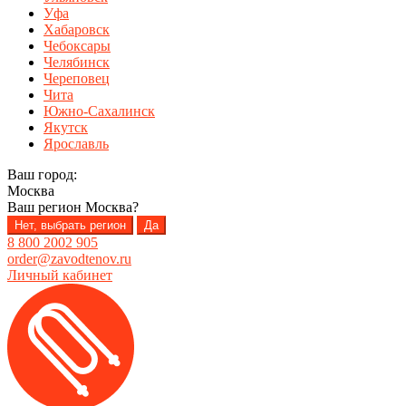
Уфа
Хабаровск
Чебоксары
Челябинск
Череповец
Чита
Южно-Сахалинск
Якутск
Ярославль
Ваш город:
Москва
Ваш регион
Москва
?
Нет, выбрать регион
Да
8 800 2002 905
order@zavodtenov.ru
Личный кабинет
Перейти
Перейти
к
к
навигации
содержимому