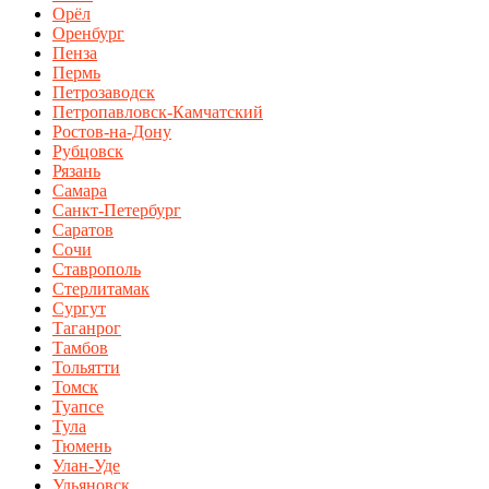
Орёл
Оренбург
Пенза
Пермь
Петрозаводск
Петропавловск-Камчатский
Ростов-на-Дону
Рубцовск
Рязань
Самара
Санкт-Петербург
Саратов
Сочи
Ставрополь
Стерлитамак
Сургут
Таганрог
Тамбов
Тольятти
Томск
Туапсе
Тула
Тюмень
Улан-Уде
Ульяновск