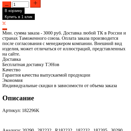
составляла
Количество
2287,00 ₽.
товара
2691,00 ₽.
В корзину
Комплект
ТЭН
Купить в 1 клик
RCT
w
для
водонагревателя
Мин. сумма заказа - 3000 руб. Доставка любой ТК в России и
Ariston,
странах Таможенного союза. Оплата заказа производится
Real
после согласования с менеджером компании. Внешний вид
1.5
изделия, может отличаться от иллюстраций, представленных
кВт
на сайте.
+
Доставка
прокладка
Бесплатная доставку ТЭНов
+
Качество
анод
Гарантия качества выпускаемой продукции
М6,
Экономия
182296K
Индивидуальные скидки в зависимости от объема заказа
Описание
Артикул: 182296K
Аналоги: 20290 , 282232 , R182232 , 182232 , 182205 , 30290