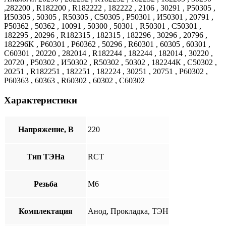
,282200 , R182200 , R182222 , 182222 , 2106 , 30291 , Р50305 ,
И50305 , 50305 , R50305 , C50305 , Р50301 , И50301 , 20791 ,
Р50362 , 50362 , 10091 , 50300 , 50301 , R50301 , C50301 ,
182295 , 20296 , R182315 , 182315 , 182296 , 30296 , 20796 ,
182296K , Р60301 , Р60362 , 50296 , R60301 , 60305 , 60301 ,
C60301 , 20220 , 282014 , R182244 , 182244 , 182014 , 30220 ,
20720 , Р50302 , И50302 , R50302 , 50302 , 182244К , C50302 ,
20251 , R182251 , 182251 , 182224 , 30251 , 20751 , Р60302 ,
Р60363 , 60363 , R60302 , 60302 , C60302
Характеристики
Напряжение, В
220
Тип ТЭНа
RCT
Резьба
М6
Комплектация
Анод, Прокладка, ТЭН