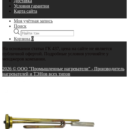
Доставка
Условия гарантии
Карта сайта
Моя учётная запись
Поиск
Поиск
товаров
Корзина
0
На основании статьи ГК 437, цена на сайте не является
публичной офертой. Подробные условия уточняйте у
менджеров компании.
2026 © ООО "Промышленные нагреватели" - Производитель
нагревателей и ТЭНов всех типов