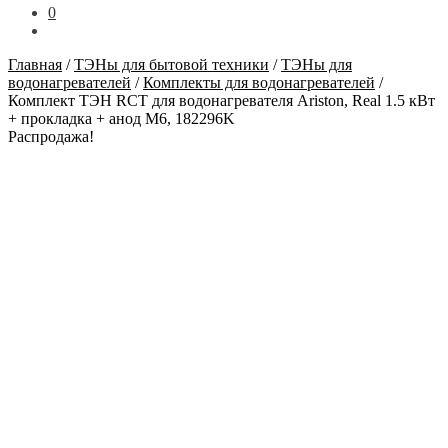
0
Главная
/
ТЭНы для бытовой техники
/
ТЭНы для
водонагревателей
/
Комплекты для водонагревателей
/
Комплект ТЭН RCT для водонагревателя Ariston, Real 1.5 кВт
+ прокладка + анод М6, 182296K
Распродажа!