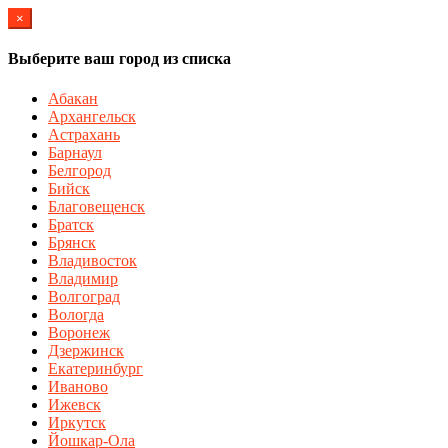
×
Выберите ваш город из списка
Абакан
Архангельск
Астрахань
Барнаул
Белгород
Бийск
Благовещенск
Братск
Брянск
Владивосток
Владимир
Волгоград
Вологда
Воронеж
Дзержинск
Екатеринбург
Иваново
Ижевск
Иркутск
Йошкар-Ола