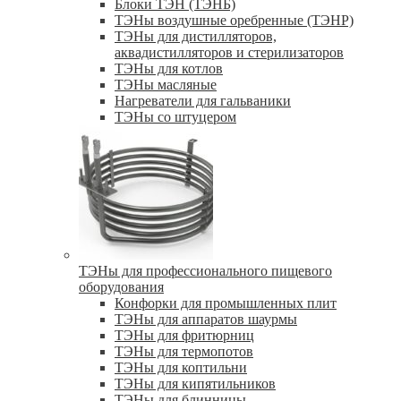
Блоки ТЭН (ТЭНБ)
ТЭНы воздушные оребренные (ТЭНР)
ТЭНы для дистилляторов,
аквадистилляторов и стерилизаторов
ТЭНы для котлов
ТЭНы масляные
Нагреватели для гальваники
ТЭНы со штуцером
ТЭНы для профессионального пищевого
оборудования
Конфорки для промышленных плит
ТЭНы для аппаратов шаурмы
ТЭНы для фритюрниц
ТЭНы для термопотов
ТЭНы для коптильни
ТЭНы для кипятильников
ТЭНы для блинницы