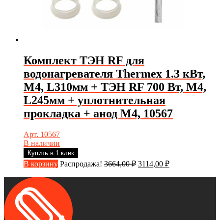
Комплект ТЭН RF для
водонагревателя Thermex 1.3 кВт,
М4, L310мм + ТЭН RF 700 Вт, М4,
L245мм + уплотнительная
прокладка + анод М4, 10567
Арт. 10567
В наличии
Купить в 1 клик
Первоначальная
Текущая
В корзину
Распродажа!
3664,00
₽
3114,00
₽
цена
цена:
составляла
3114,00 ₽.
3664,00 ₽.