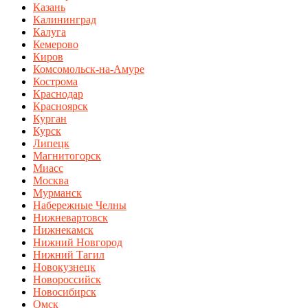
Казань
Калининград
Калуга
Кемерово
Киров
Комсомольск-на-Амуре
Кострома
Краснодар
Красноярск
Курган
Курск
Липецк
Магнитогорск
Миасс
Москва
Мурманск
Набережные Челны
Нижневартовск
Нижнекамск
Нижний Новгород
Нижний Тагил
Новокузнецк
Новороссийск
Новосибирск
Омск