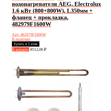
водонагревателя AEG, Electrolux
1.6 кВт (800+800W), L350мм +
фланец + прокладка,
482979F1600W
Арт. 482979F1600W
В наличии
Купить в 1 клик
В корзину
8512,00
₽