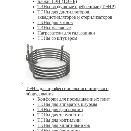
Блоки ТЭН (ТЭНБ)
ТЭНы воздушные оребренные (ТЭНР)
ТЭНы для дистилляторов,
аквадистилляторов и стерилизаторов
ТЭНы для котлов
ТЭНы масляные
Нагреватели для гальваники
ТЭНы со штуцером
ТЭНы для профессионального пищевого
оборудования
Конфорки для промышленных плит
ТЭНы для аппаратов шаурмы
ТЭНы для фритюрниц
ТЭНы для термопотов
ТЭНы для коптильни
ТЭНы для кипятильников
ТЭНы для блинницы