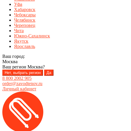
Уфа
Хабаровск
Чебоксары
Челябинск
Череповец
Чита
Южно-Сахалинск
Якутск
Ярославль
Ваш город:
Москва
Ваш регион
Москва
?
Нет, выбрать регион
Да
8 800 2002 905
order@zavodtenov.ru
Личный кабинет
Перейти
Перейти
к
к
навигации
содержимому