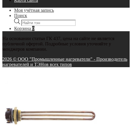
Карта сайта
Моя учётная запись
Поиск
Поиск
товаров
Корзина
0
На основании статьи ГК 437, цена на сайте не является
публичной офертой. Подробные условия уточняйте у
менджеров компании.
2026 © ООО "Промышленные нагреватели" - Производитель
нагревателей и ТЭНов всех типов