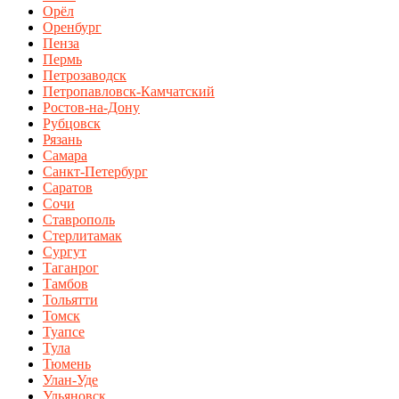
Орёл
Оренбург
Пенза
Пермь
Петрозаводск
Петропавловск-Камчатский
Ростов-на-Дону
Рубцовск
Рязань
Самара
Санкт-Петербург
Саратов
Сочи
Ставрополь
Стерлитамак
Сургут
Таганрог
Тамбов
Тольятти
Томск
Туапсе
Тула
Тюмень
Улан-Уде
Ульяновск