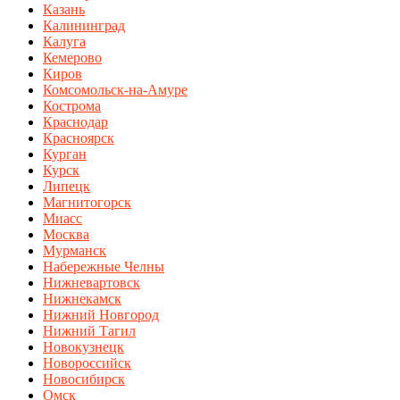
Казань
Калининград
Калуга
Кемерово
Киров
Комсомольск-на-Амуре
Кострома
Краснодар
Красноярск
Курган
Курск
Липецк
Магнитогорск
Миасс
Москва
Мурманск
Набережные Челны
Нижневартовск
Нижнекамск
Нижний Новгород
Нижний Тагил
Новокузнецк
Новороссийск
Новосибирск
Омск