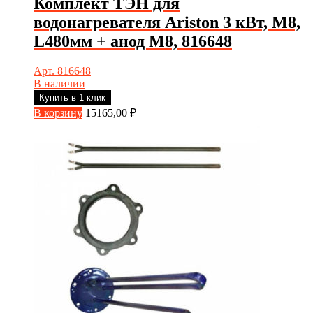
Комплект ТЭН для
водонагревателя Ariston 3 кВт, М8,
L480мм + анод М8, 816648
Арт. 816648
В наличии
Купить в 1 клик
В корзину
15165,00
₽