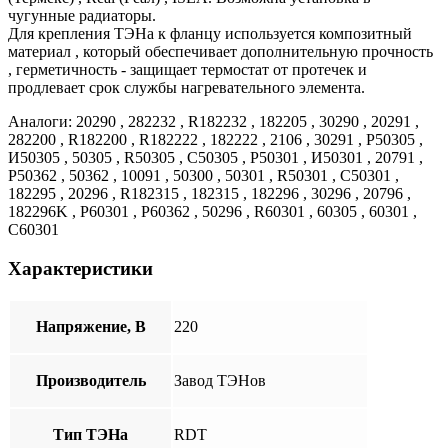
чугунные радиаторы.
Для крепления ТЭНа к фланцу используется композитный
материал , который обеспечивает дополнительную прочность
, герметичность - защищает термостат от протечек и
продлевает срок службы нагревательного элемента.
Аналоги: 20290 , 282232 , R182232 , 182205 , 30290 , 20291 ,
282200 , R182200 , R182222 , 182222 , 2106 , 30291 , Р50305 ,
И50305 , 50305 , R50305 , C50305 , Р50301 , И50301 , 20791 ,
Р50362 , 50362 , 10091 , 50300 , 50301 , R50301 , C50301 ,
182295 , 20296 , R182315 , 182315 , 182296 , 30296 , 20796 ,
182296K , Р60301 , Р60362 , 50296 , R60301 , 60305 , 60301 ,
C60301
Характеристики
Напряжение, В
220
Производитель
Завод ТЭНов
Тип ТЭНа
RDT