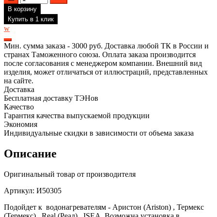
товара
В корзину
Комплект
ТЭН
Купить в 1 клик
RDT
w
для
водонагревателя
Мин. сумма заказа - 3000 руб. Доставка любой ТК в России и
Ariston,
странах Таможенного союза. Оплата заказа производится
Real
после согласования с менеджером компании. Внешний вид
1.2
изделия, может отличаться от иллюстраций, представленных
кВт
на сайте.
+
Доставка
термостат
Бесплатная доставку ТЭНов
+
Качество
прокладка,
Гарантия качества выпускаемой продукции
И50305
Экономия
Индивидуальные скидки в зависимости от объема заказа
Описание
Оригинальный товар от производителя
Артикул: И50305
Подойдет к водонагревателям - Аристон (Ariston) , Термекс
(Термекс) , Real (Реал) , ISEA. Возможна установка в