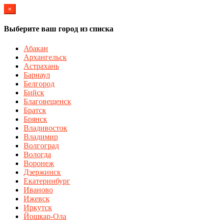
×
Выберите ваш город из списка
Абакан
Архангельск
Астрахань
Барнаул
Белгород
Бийск
Благовещенск
Братск
Брянск
Владивосток
Владимир
Волгоград
Вологда
Воронеж
Дзержинск
Екатеринбург
Иваново
Ижевск
Иркутск
Йошкар-Ола