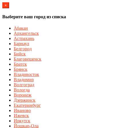
×
Выберите ваш город из списка
Абакан
Архангельск
Астрахань
Барнаул
Белгород
Бийск
Благовещенск
Братск
Брянск
Владивосток
Владимир
Волгоград
Вологда
Воронеж
Дзержинск
Екатеринбург
Иваново
Ижевск
Иркутск
Йошкар-Ола