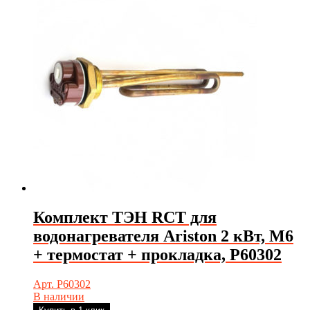
Комплект ТЭН RCT для
водонагревателя Ariston 2 кВт, М6
+ термостат + прокладка, Р60302
Арт. Р60302
В наличии