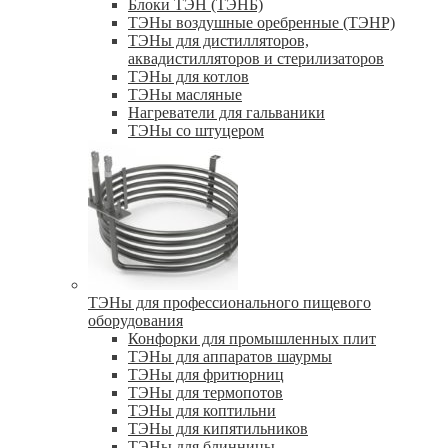
Блоки ТЭН (ТЭНБ)
ТЭНы воздушные оребренные (ТЭНР)
ТЭНы для дистилляторов,
аквадистилляторов и стерилизаторов
ТЭНы для котлов
ТЭНы масляные
Нагреватели для гальваники
ТЭНы со штуцером
ТЭНы для профессионального пищевого
оборудования
Конфорки для промышленных плит
ТЭНы для аппаратов шаурмы
ТЭНы для фритюрниц
ТЭНы для термопотов
ТЭНы для коптильни
ТЭНы для кипятильников
ТЭНы для блинницы