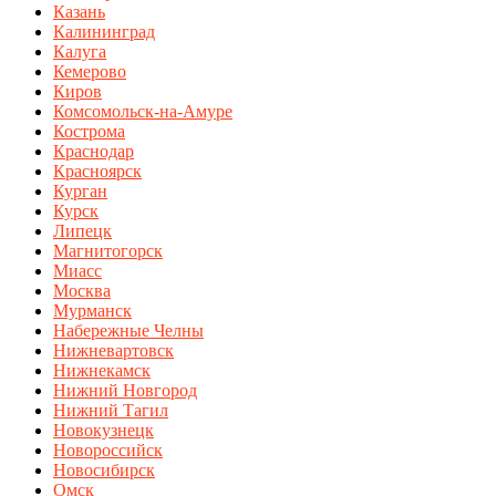
Казань
Калининград
Калуга
Кемерово
Киров
Комсомольск-на-Амуре
Кострома
Краснодар
Красноярск
Курган
Курск
Липецк
Магнитогорск
Миасс
Москва
Мурманск
Набережные Челны
Нижневартовск
Нижнекамск
Нижний Новгород
Нижний Тагил
Новокузнецк
Новороссийск
Новосибирск
Омск