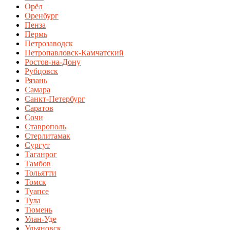
Орёл
Оренбург
Пенза
Пермь
Петрозаводск
Петропавловск-Камчатский
Ростов-на-Дону
Рубцовск
Рязань
Самара
Санкт-Петербург
Саратов
Сочи
Ставрополь
Стерлитамак
Сургут
Таганрог
Тамбов
Тольятти
Томск
Туапсе
Тула
Тюмень
Улан-Уде
Ульяновск