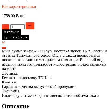
Все характеристики
1758,00
₽
/ шт
Количество
товара
В корзину
Комплект
ТЭН
Купить в 1 клик
RF
w
1500W,
медь,
Мин. сумма заказа - 3000 руб. Доставка любой ТК в России и
D92мм,
странах Таможенного союза. Оплата заказа производится
М6,
после согласования с менеджером компании. Внешний вид
клеммы
изделия, может отличаться от иллюстраций, представленных
под
на сайте.
разъем,
Доставка
L240мм,
Бесплатная доставку ТЭНов
горизонтальный
Качество
220V+
Гарантия качества выпускаемой продукции
прокладка
Экономия
+
Индивидуальные скидки в зависимости от объема заказа
анод,
26082K
Описание