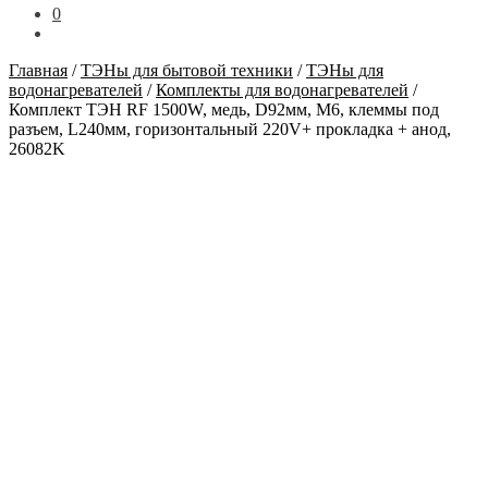
0
Главная
/
ТЭНы для бытовой техники
/
ТЭНы для
водонагревателей
/
Комплекты для водонагревателей
/
Комплект ТЭН RF 1500W, медь, D92мм, М6, клеммы под
разъем, L240мм, горизонтальный 220V+ прокладка + анод,
26082K