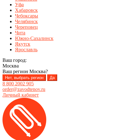
Уфа
Хабаровск
Чебоксары
Челябинск
Череповец
Чита
Южно-Сахалинск
Якутск
Ярославль
Ваш город:
Москва
Ваш регион
Москва
?
Нет, выбрать регион
Да
8 800 2002 905
order@zavodtenov.ru
Личный кабинет
Перейти
Перейти
к
к
навигации
содержимому