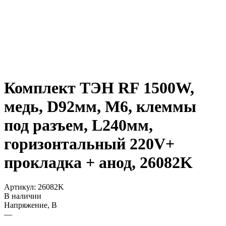
Комплект ТЭН RF 1500W,
медь, D92мм, М6, клеммы
под разъем, L240мм,
горизонтальный 220V+
прокладка + анод, 26082K
Артикул:
26082K
В наличии
Напряжение, В
—