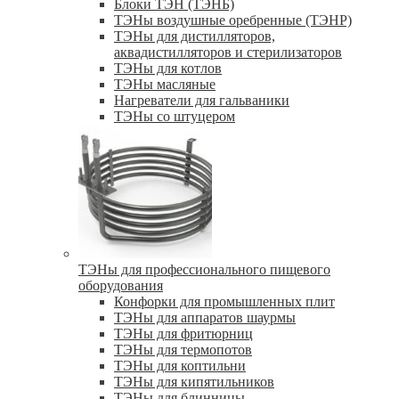
Блоки ТЭН (ТЭНБ)
ТЭНы воздушные оребренные (ТЭНР)
ТЭНы для дистилляторов,
аквадистилляторов и стерилизаторов
ТЭНы для котлов
ТЭНы масляные
Нагреватели для гальваники
ТЭНы со штуцером
ТЭНы для профессионального пищевого
оборудования
Конфорки для промышленных плит
ТЭНы для аппаратов шаурмы
ТЭНы для фритюрниц
ТЭНы для термопотов
ТЭНы для коптильни
ТЭНы для кипятильников
ТЭНы для блинницы