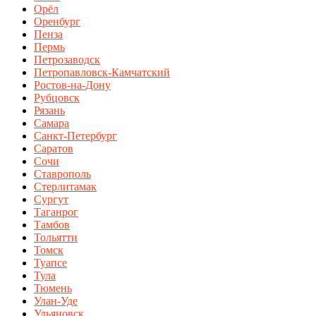
Орёл
Оренбург
Пенза
Пермь
Петрозаводск
Петропавловск-Камчатский
Ростов-на-Дону
Рубцовск
Рязань
Самара
Санкт-Петербург
Саратов
Сочи
Ставрополь
Стерлитамак
Сургут
Таганрог
Тамбов
Тольятти
Томск
Туапсе
Тула
Тюмень
Улан-Уде
Ульяновск