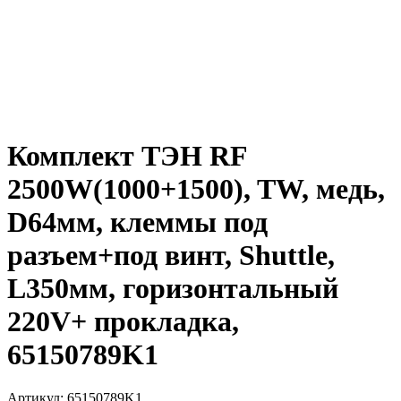
Комплект ТЭН RF
2500W(1000+1500), TW, медь,
D64мм, клеммы под
разъем+под винт, Shuttle,
L350мм, горизонтальный
220V+ прокладка,
65150789K1
Артикул:
65150789K1