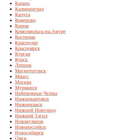
Казань
Калининград
Калуга
Кемерово
Киров
Комсомольск-на-Амуре
Кострома
Краснодар
Красноярск
Курган
Курск
Липецк
Магнитогорск
Миасс
Москва
Мурманск
Набережные Челны
Нижневартовск
Нижнекамск
Нижний Новгород
Нижний Тагил
Новокузнецк
Новороссийск
Новосибирск
Омск