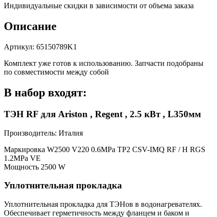
220V+
Индивидуальные скидки в зависимости от объема заказа
прокладка,
65150789K1
Описание
Артикул: 65150789K1
Комплект уже готов к использованию. Запчасти подобраны
по совместимости между собой
В набор входят:
ТЭН RF для Ariston , Regent , 2.5 кВт , L350мм
Производитель: Италия
Маркировка W2500 V220 0.6MPa TP2 CSV-IMQ RF / H RGS
1.2MPa VE
Мощность 2500 W
Уплотнительная прокладка
Уплотнительная прокладка для ТЭНов в водонагревателях.
Обеспечивает герметичность между фланцем и баком и