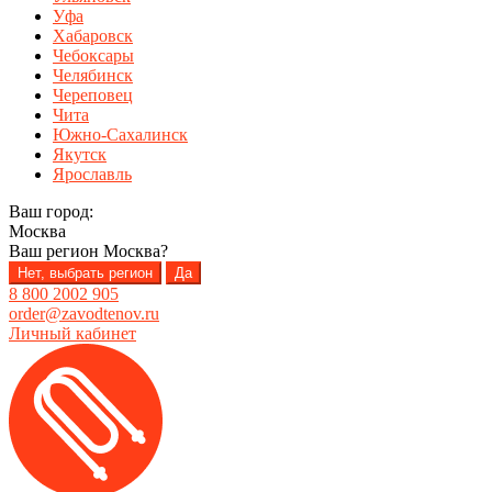
Уфа
Хабаровск
Чебоксары
Челябинск
Череповец
Чита
Южно-Сахалинск
Якутск
Ярославль
Ваш город:
Москва
Ваш регион
Москва
?
Нет, выбрать регион
Да
8 800 2002 905
order@zavodtenov.ru
Личный кабинет
Перейти
Перейти
к
к
навигации
содержимому