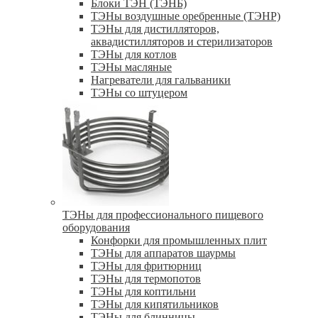
Блоки ТЭН (ТЭНБ)
ТЭНы воздушные оребренные (ТЭНР)
ТЭНы для дистилляторов,
аквадистилляторов и стерилизаторов
ТЭНы для котлов
ТЭНы масляные
Нагреватели для гальваники
ТЭНы со штуцером
ТЭНы для профессионального пищевого
оборудования
Конфорки для промышленных плит
ТЭНы для аппаратов шаурмы
ТЭНы для фритюрниц
ТЭНы для термопотов
ТЭНы для коптильни
ТЭНы для кипятильников
ТЭНы для блинницы