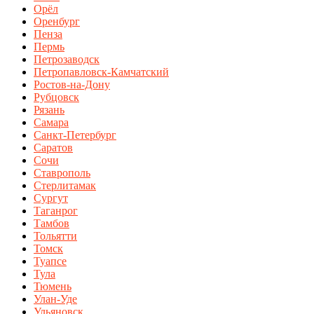
Орёл
Оренбург
Пенза
Пермь
Петрозаводск
Петропавловск-Камчатский
Ростов-на-Дону
Рубцовск
Рязань
Самара
Санкт-Петербург
Саратов
Сочи
Ставрополь
Стерлитамак
Сургут
Таганрог
Тамбов
Тольятти
Томск
Туапсе
Тула
Тюмень
Улан-Уде
Ульяновск