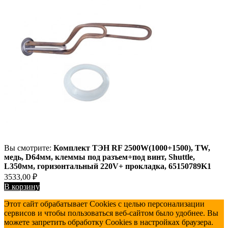
Вы смотрите:
Комплект ТЭН RF 2500W(1000+1500), TW,
медь, D64мм, клеммы под разъем+под винт, Shuttle,
L350мм, горизонтальный 220V+ прокладка, 65150789K1
3533,00
₽
В корзину
Этот сайт обрабатывает Cookies с целью персонализации
сервисов и чтобы пользоваться веб-сайтом было удобнее. Вы
можете запретить обработку Cookies в настройках браузера.