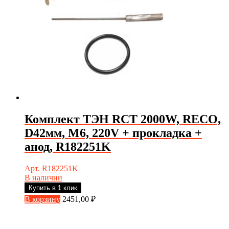
Комплект ТЭН RCT 2000W, RECO,
D42мм, М6, 220V + прокладка +
анод, R182251K
Арт. R182251K
В наличии
Купить в 1 клик
В корзину
2451,00
₽