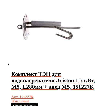
Комплект ТЭН для
водонагревателя Ariston 1.5 кВт,
М5, L280мм + анод М5, 151227К
Арт. 151227К
В наличии
Купить в 1 клик