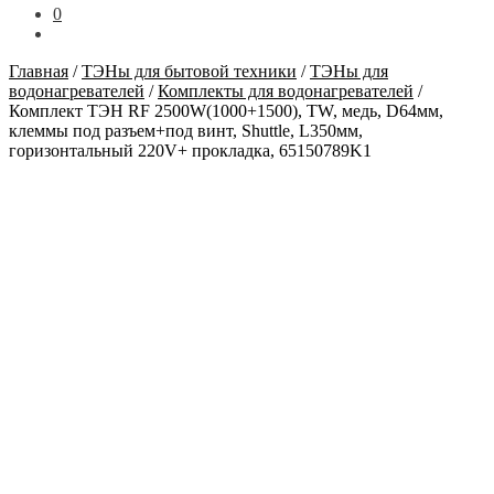
0
Главная
/
ТЭНы для бытовой техники
/
ТЭНы для
водонагревателей
/
Комплекты для водонагревателей
/
Комплект ТЭН RF 2500W(1000+1500), TW, медь, D64мм,
клеммы под разъем+под винт, Shuttle, L350мм,
горизонтальный 220V+ прокладка, 65150789K1