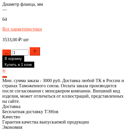
Диаметр фланца, мм
—
64
Все характеристики
3533,00
₽
/ шт
Количество
товара
В корзину
Комплект
ТЭН
Купить в 1 клик
RF
w
2500W(1000+1500),
TW,
Мин. сумма заказа - 3000 руб. Доставка любой ТК в России и
медь,
странах Таможенного союза. Оплата заказа производится
D64мм,
после согласования с менеджером компании. Внешний вид
клеммы
изделия, может отличаться от иллюстраций, представленных
под
на сайте.
разъем+под
Доставка
винт,
Бесплатная доставку ТЭНов
Shuttle,
Качество
L350мм,
Гарантия качества выпускаемой продукции
горизонтальный
Экономия