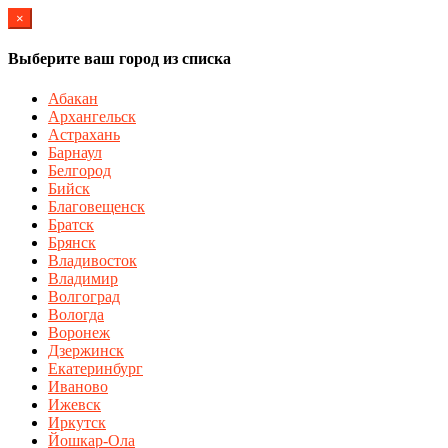
×
Выберите ваш город из списка
Абакан
Архангельск
Астрахань
Барнаул
Белгород
Бийск
Благовещенск
Братск
Брянск
Владивосток
Владимир
Волгоград
Вологда
Воронеж
Дзержинск
Екатеринбург
Иваново
Ижевск
Иркутск
Йошкар-Ола