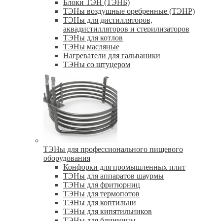
Блоки ТЭН (ТЭНБ)
ТЭНы воздушные оребренные (ТЭНР)
ТЭНы для дистилляторов,
аквадистилляторов и стерилизаторов
ТЭНы для котлов
ТЭНы масляные
Нагреватели для гальваники
ТЭНы со штуцером
ТЭНы для профессионального пищевого
оборудования
Конфорки для промышленных плит
ТЭНы для аппаратов шаурмы
ТЭНы для фритюрниц
ТЭНы для термопотов
ТЭНы для коптильни
ТЭНы для кипятильников
ТЭНы для блинницы