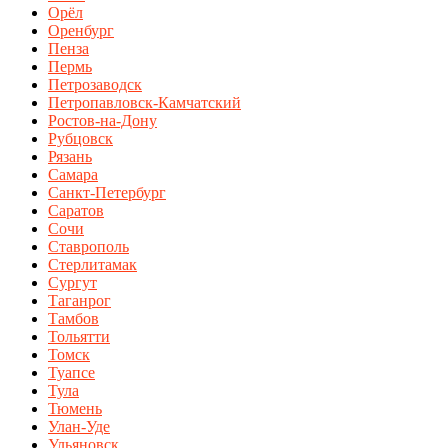
Орёл
Оренбург
Пенза
Пермь
Петрозаводск
Петропавловск-Камчатский
Ростов-на-Дону
Рубцовск
Рязань
Самара
Санкт-Петербург
Саратов
Сочи
Ставрополь
Стерлитамак
Сургут
Таганрог
Тамбов
Тольятти
Томск
Туапсе
Тула
Тюмень
Улан-Уде
Ульяновск