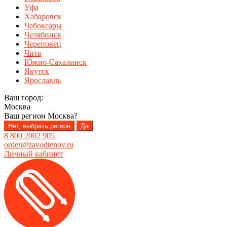
Уфа
Хабаровск
Чебоксары
Челябинск
Череповец
Чита
Южно-Сахалинск
Якутск
Ярославль
Ваш город:
Москва
Ваш регион
Москва
?
Нет, выбрать регион
Да
8 800 2002 905
order@zavodtenov.ru
Личный кабинет
Перейти
Перейти
к
к
навигации
содержимому