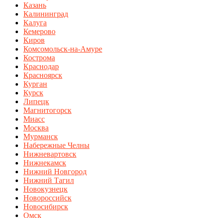
Казань
Калининград
Калуга
Кемерово
Киров
Комсомольск-на-Амуре
Кострома
Краснодар
Красноярск
Курган
Курск
Липецк
Магнитогорск
Миасс
Москва
Мурманск
Набережные Челны
Нижневартовск
Нижнекамск
Нижний Новгород
Нижний Тагил
Новокузнецк
Новороссийск
Новосибирск
Омск