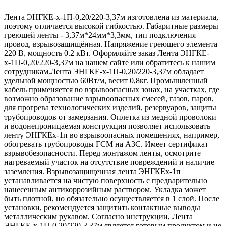
Лента ЭНГКЕ-х-1П-0,20/220-3,37м изготовлена из материала,
поэтому отличается высокой гибкостью. Габаритные размеры
греющей ленты - 3,37м*24мм*3,3мм, тип подключения –
провод, взрывозащищённая. Напряжение греющего элемента
220 В, мощность 0.2 кВт. Оформляйте заказ Лента ЭНГКЕ-
х-1П-0,20/220-3,37м на нашем сайте или обратитесь к нашим
сотрудникам.Лента ЭНГКЕ-х-1П-0,20/220-3,37м обладает
удельной мощностью 60Вт/м, весит 0,8кг. Промышленный
кабель применяется во взрывоопасных зонах, на участках, где
возможно образование взрывоопасных смесей, газов, паров,
для прогрева технологических изделий, резервуаров, защиты
трубопроводов от замерзания. Оплетка из медной проволоки
и водонепроницаемая конструкция позволяет использовать
ленту ЭНГКЕх-1п во взрывоопасных помещениях, например,
обогревать трубопроводы ГСМ на АЗС. Имеет сертификат
взрывобезопасности. Перед монтажом ленты, осмотрите
нагреваемый участок на отсутствие повреждений и наличие
заземления. Взрывозащищенная лента ЭНГКЕх-1п
устанавливается на чистую поверхность с предварительно
нанесенным антикоррозийным раствором. Укладка может
быть плотной, но обязательно осуществляется в 1 слой. После
установки, рекомендуется защитить контактные выводы
металлическим рукавом. Согласно инструкции, Лента
ЭНГКЕ-х-1П-0,20/220-3,37м является готовым продуктом и не