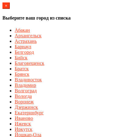
×
Выберите ваш город из списка
Абакан
Архангельск
Астрахань
Барнаул
Белгород
Бийск
Благовещенск
Братск
Брянск
Владивосток
Владимир
Волгоград
Вологда
Воронеж
Дзержинск
Екатеринбург
Иваново
Ижевск
Иркутск
Йошкар-Ола