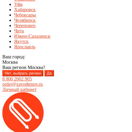
Уфа
Хабаровск
Чебоксары
Челябинск
Череповец
Чита
Южно-Сахалинск
Якутск
Ярославль
Ваш город:
Москва
Ваш регион
Москва
?
Нет, выбрать регион
Да
8 800 2002 905
order@zavodtenov.ru
Личный кабинет
Перейти
Перейти
к
к
навигации
содержимому