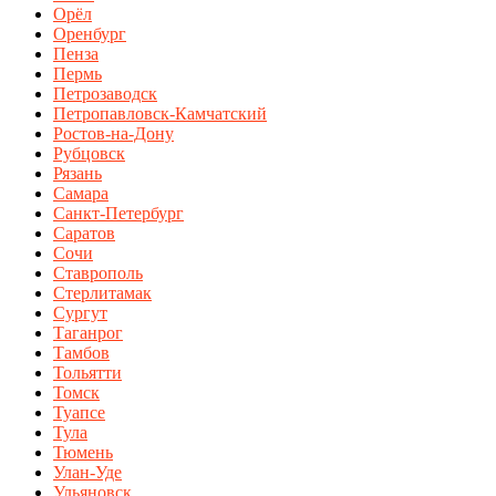
Орёл
Оренбург
Пенза
Пермь
Петрозаводск
Петропавловск-Камчатский
Ростов-на-Дону
Рубцовск
Рязань
Самара
Санкт-Петербург
Саратов
Сочи
Ставрополь
Стерлитамак
Сургут
Таганрог
Тамбов
Тольятти
Томск
Туапсе
Тула
Тюмень
Улан-Уде
Ульяновск