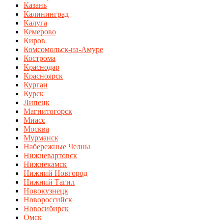
Казань
Калининград
Калуга
Кемерово
Киров
Комсомольск-на-Амуре
Кострома
Краснодар
Красноярск
Курган
Курск
Липецк
Магнитогорск
Миасс
Москва
Мурманск
Набережные Челны
Нижневартовск
Нижнекамск
Нижний Новгород
Нижний Тагил
Новокузнецк
Новороссийск
Новосибирск
Омск