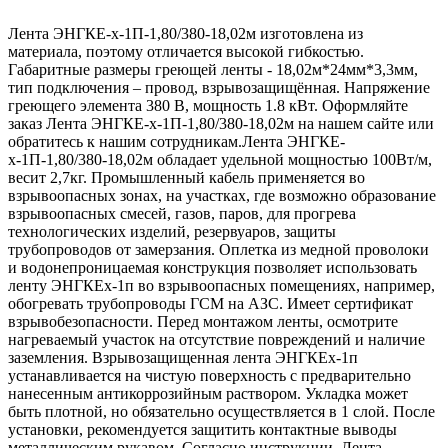
Лента ЭНГКЕ-х-1П-1,80/380-18,02м изготовлена из
материала, поэтому отличается высокой гибкостью.
Габаритные размеры греющей ленты - 18,02м*24мм*3,3мм,
тип подключения – провод, взрывозащищённая. Напряжение
греющего элемента 380 В, мощность 1.8 кВт. Оформляйте
заказ Лента ЭНГКЕ-х-1П-1,80/380-18,02м на нашем сайте или
обратитесь к нашим сотрудникам.Лента ЭНГКЕ-
х-1П-1,80/380-18,02м обладает удельной мощностью 100Вт/м,
весит 2,7кг. Промышленный кабель применяется во
взрывоопасных зонах, на участках, где возможно образование
взрывоопасных смесей, газов, паров, для прогрева
технологических изделий, резервуаров, защиты
трубопроводов от замерзания. Оплетка из медной проволоки
и водонепроницаемая конструкция позволяет использовать
ленту ЭНГКЕх-1п во взрывоопасных помещениях, например,
обогревать трубопроводы ГСМ на АЗС. Имеет сертификат
взрывобезопасности. Перед монтажом ленты, осмотрите
нагреваемый участок на отсутствие повреждений и наличие
заземления. Взрывозащищенная лента ЭНГКЕх-1п
устанавливается на чистую поверхность с предварительно
нанесенным антикоррозийным раствором. Укладка может
быть плотной, но обязательно осуществляется в 1 слой. После
установки, рекомендуется защитить контактные выводы
металлическим рукавом. Согласно инструкции, Лента