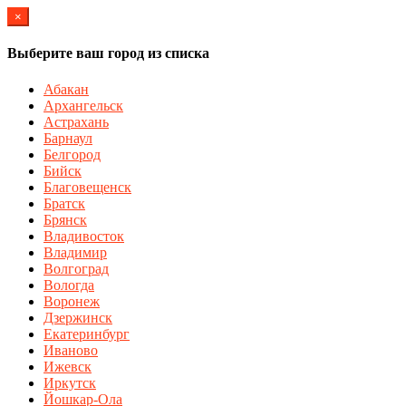
×
Выберите ваш город из списка
Абакан
Архангельск
Астрахань
Барнаул
Белгород
Бийск
Благовещенск
Братск
Брянск
Владивосток
Владимир
Волгоград
Вологда
Воронеж
Дзержинск
Екатеринбург
Иваново
Ижевск
Иркутск
Йошкар-Ола