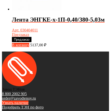
Лента ЭНГКЕ-х-1П-0,40/380-5,03м
Арт. 030404011
Предзаказ
Предзаказ
В корзину
5137,00
₽
Завод ТЭНов
8 800 2002 905
order@zavodtenov.ru
Узнать наличие
Подобрать ТЭН по фото