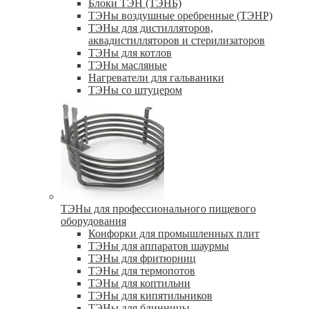
Блоки ТЭН (ТЭНБ)
ТЭНы воздушные оребренные (ТЭНР)
ТЭНы для дистилляторов,
аквадистилляторов и стерилизаторов
ТЭНы для котлов
ТЭНы масляные
Нагреватели для гальваники
ТЭНы со штуцером
ТЭНы для профессионального пищевого
оборудования
Конфорки для промышленных плит
ТЭНы для аппаратов шаурмы
ТЭНы для фритюрниц
ТЭНы для термопотов
ТЭНы для коптильни
ТЭНы для кипятильников
ТЭНы для блинницы