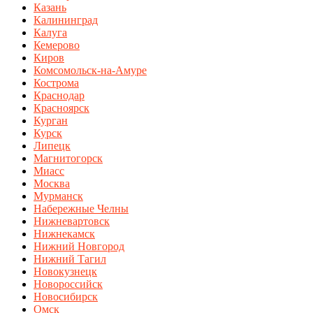
Казань
Калининград
Калуга
Кемерово
Киров
Комсомольск-на-Амуре
Кострома
Краснодар
Красноярск
Курган
Курск
Липецк
Магнитогорск
Миасс
Москва
Мурманск
Набережные Челны
Нижневартовск
Нижнекамск
Нижний Новгород
Нижний Тагил
Новокузнецк
Новороссийск
Новосибирск
Омск