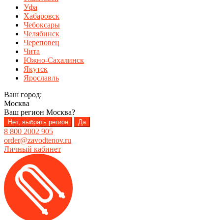
Уфа
Хабаровск
Чебоксары
Челябинск
Череповец
Чита
Южно-Сахалинск
Якутск
Ярославль
Ваш город:
Москва
Ваш регион
Москва
?
Нет, выбрать регион
Да
8 800 2002 905
order@zavodtenov.ru
Личный кабинет
Перейти
Перейти
к
к
навигации
содержимому