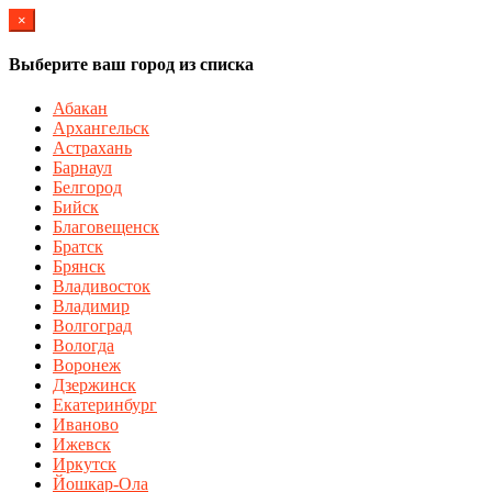
×
Выберите ваш город из списка
Абакан
Архангельск
Астрахань
Барнаул
Белгород
Бийск
Благовещенск
Братск
Брянск
Владивосток
Владимир
Волгоград
Вологда
Воронеж
Дзержинск
Екатеринбург
Иваново
Ижевск
Иркутск
Йошкар-Ола