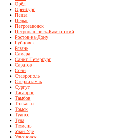
Орёл
Оренбург
Пенза
Пермь
Петрозаводск
Петропавловск-Камчатский
Ростов-на-Дону
Рубцовск
Рязань
Самара
Санкт-Петербург
Саратов
Сочи
Ставрополь
Стерлитамак
Сургут
Таганрог
Тамбов
Тольятти
Томск
Туапсе
Тула
Тюмень
Улан-Уде
Ульяновск