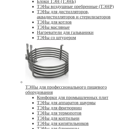
Блоки ТЭН (ТЭНБ)
ТЭНы воздушные оребренные (ТЭНР)
ТЭНы для дистилляторов,
аквадистилляторов и стерилизаторов
ТЭНы для котлов
ТЭНы масляные
Нагреватели для гальваники
ТЭНы со штуцером
ТЭНы для профессионального пищевого
оборудования
Конфорки для промышленных плит
ТЭНы для аппаратов шаурмы
ТЭНы для фритюрниц
ТЭНы для термопотов
ТЭНы для коптильни
ТЭНы для кипятильников
ТЭНы для блинницы