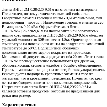
Лента ЭНГЛ-2М-0,29/220-9,61м изготовлена из материала
Полиэтилен, поэтому отличается высокой гибкостью.
Габаритные размеры греющей ленты - 9,61м*24мм*4мм, тип
подключения – провод, . Напряжение греющего элемента 220
В, мощность 0.29 кВт. Оформляйте заказ Лента
ЭНГЛ-2М-0,29/220-9,61м на нашем сайте или обратитесь к
нашим сотрудникам.Лента ЭНГЛ-2М-0,29/220-9,61м обладает
удельной мощностью 30Вт/м, весит 1,8кг. Ориентировочная
температура на поверхности ленты на воздухе при комнатной
температуре до 50°С. Под защитной оболочкой,
дополнительно имеет медное покрытие из проволоки.
Минимальный допустимый радиус изгиба 20 мм. Ленты типа
ЭНГЛ-2М преимущественно используются для дренажа,
обогрева кровли, стоков и желобов в борьбе с обледенением.
Просты в монтаже и защищены от воздействия ультрафиолета.
Рекомендуется подбирать крепежные элементы того же
материала, что и кровельная поверхность. Помните, что края
ленты необходимо защитить от возможных повреждений.
Нагревательная лента Лента ЭНГЛ-2М-0,29/220-9,61м
является готовым продуктом, который не предназначен для
резки под размер.
Характеристики