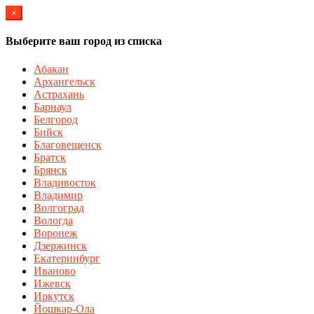
×
Выберите ваш город из списка
Абакан
Архангельск
Астрахань
Барнаул
Белгород
Бийск
Благовещенск
Братск
Брянск
Владивосток
Владимир
Волгоград
Вологда
Воронеж
Дзержинск
Екатеринбург
Иваново
Ижевск
Иркутск
Йошкар-Ола