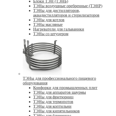
Блоки ТЭН (ТЭНБ)
ТЭНы воздушные оребренные (ТЭНР)
ТЭНы для дистилляторов,
аквадистилляторов и стерилизаторов
ТЭНы для котлов
ТЭНы масляные
Нагреватели для гальваники
ТЭНы со штуцером
ТЭНы для профессионального пищевого
оборудования
Конфорки для промышленных плит
ТЭНы для аппаратов шаурмы
ТЭНы для фритюрниц
ТЭНы для термопотов
ТЭНы для коптильни
ТЭНы для кипятильников
ТЭНы для блинницы