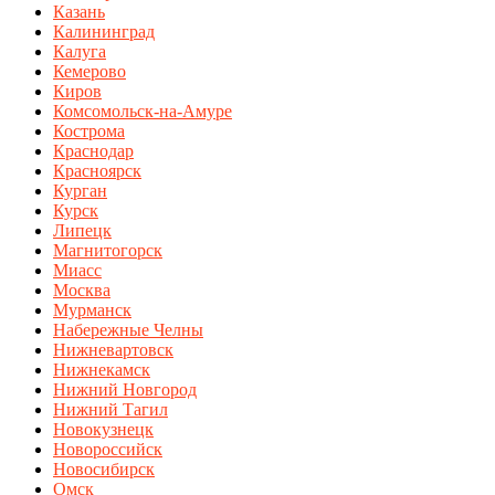
Казань
Калининград
Калуга
Кемерово
Киров
Комсомольск-на-Амуре
Кострома
Краснодар
Красноярск
Курган
Курск
Липецк
Магнитогорск
Миасс
Москва
Мурманск
Набережные Челны
Нижневартовск
Нижнекамск
Нижний Новгород
Нижний Тагил
Новокузнецк
Новороссийск
Новосибирск
Омск