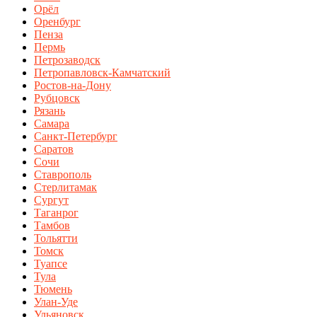
Орёл
Оренбург
Пенза
Пермь
Петрозаводск
Петропавловск-Камчатский
Ростов-на-Дону
Рубцовск
Рязань
Самара
Санкт-Петербург
Саратов
Сочи
Ставрополь
Стерлитамак
Сургут
Таганрог
Тамбов
Тольятти
Томск
Туапсе
Тула
Тюмень
Улан-Уде
Ульяновск