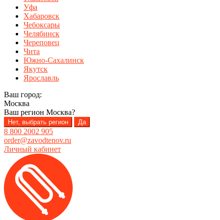
Уфа
Хабаровск
Чебоксары
Челябинск
Череповец
Чита
Южно-Сахалинск
Якутск
Ярославль
Ваш город:
Москва
Ваш регион
Москва
?
Нет, выбрать регион
Да
8 800 2002 905
order@zavodtenov.ru
Личный кабинет
Перейти
Перейти
к
к
навигации
содержимому