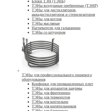
Блоки ТЭН (ТЭНБ)
ТЭНы воздушные оребренные (ТЭНР)
ТЭНы для дистилляторов,
аквадистилляторов и стерилизаторов
ТЭНы для котлов
ТЭНы масляные
Нагреватели для гальваники
ТЭНы со штуцером
ТЭНы для профессионального пищевого
оборудования
Конфорки для промышленных плит
ТЭНы для аппаратов шаурмы
ТЭНы для фритюрниц
ТЭНы для термопотов
ТЭНы для коптильни
ТЭНы для кипятильников
ТЭНы для блинницы