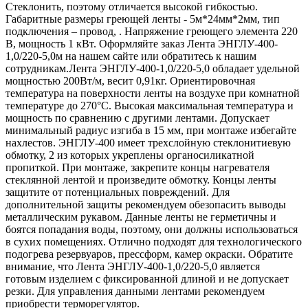
Стеклонить, поэтому отличается высокой гибкостью.
Габаритные размеры греющей ленты - 5м*24мм*2мм, тип
подключения – провод, . Напряжение греющего элемента 220
В, мощность 1 кВт. Оформляйте заказ Лента ЭНГЛУ-400-
1,0/220-5,0м на нашем сайте или обратитесь к нашим
сотрудникам.Лента ЭНГЛУ-400-1,0/220-5,0 обладает удельной
мощностью 200Вт/м, весит 0,91кг. Ориентировочная
температура на поверхности ленты на воздухе при комнатной
температуре до 270°С. Высокая максимальная температура и
мощность по сравнению с другими лентами. Допускает
минимальный радиус изгиба в 15 мм, при монтаже избегайте
нахлестов. ЭНГЛУ-400 имеет трехслойную стеклонитиевую
обмотку, 2 из которых укреплены органосиликатной
пропиткой. При монтаже, закрепите концы нагревателя
стеклянной лентой и произведите обмотку. Концы ленты
защитите от потенциальных повреждений. Для
дополнительной защиты рекомендуем обезопасить выводы
металлическим рукавом. Данные ленты не герметичны и
боятся попадания воды, поэтому, они должны использоваться
в сухих помещениях. Отлично подходят для технологического
подогрева резервуаров, прессформ, камер окраски. Обратите
внимание, что Лента ЭНГЛУ-400-1,0/220-5,0 является
готовым изделием с фиксированной длиной и не допускает
резки. Для управления данными лентами рекомендуем
приобрести терморегулятор.