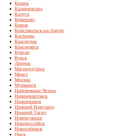
Казань
Калининград
Калуга
Кемерово
Киров
Комсомольск-на-Амуре
Кострома
Краснодар
Красноярск
Курган
Курск
Липецк
Магнитогорск
Миасс
Москва
Мурманск
Набережные Челны
Нижневартовск
Нижнекамск
Нижний Новгород
Нижний Тагил
Новокузнецк
Новороссийск
Новосибирск
Омск