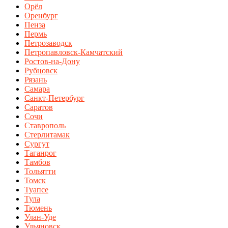
Орёл
Оренбург
Пенза
Пермь
Петрозаводск
Петропавловск-Камчатский
Ростов-на-Дону
Рубцовск
Рязань
Самара
Санкт-Петербург
Саратов
Сочи
Ставрополь
Стерлитамак
Сургут
Таганрог
Тамбов
Тольятти
Томск
Туапсе
Тула
Тюмень
Улан-Уде
Ульяновск