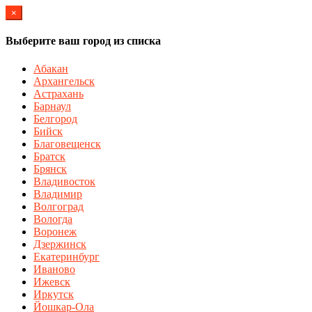
×
Выберите ваш город из списка
Абакан
Архангельск
Астрахань
Барнаул
Белгород
Бийск
Благовещенск
Братск
Брянск
Владивосток
Владимир
Волгоград
Вологда
Воронеж
Дзержинск
Екатеринбург
Иваново
Ижевск
Иркутск
Йошкар-Ола