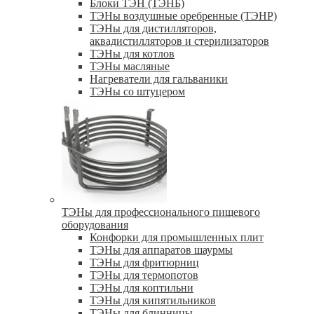
Блоки ТЭН (ТЭНБ)
ТЭНы воздушные оребренные (ТЭНР)
ТЭНы для дистилляторов,
аквадистилляторов и стерилизаторов
ТЭНы для котлов
ТЭНы масляные
Нагреватели для гальваники
ТЭНы со штуцером
ТЭНы для профессионального пищевого
оборудования
Конфорки для промышленных плит
ТЭНы для аппаратов шаурмы
ТЭНы для фритюрниц
ТЭНы для термопотов
ТЭНы для коптильни
ТЭНы для кипятильников
ТЭНы для блинницы