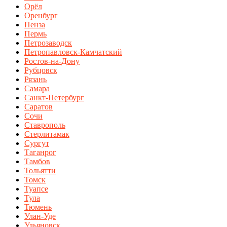
Орёл
Оренбург
Пенза
Пермь
Петрозаводск
Петропавловск-Камчатский
Ростов-на-Дону
Рубцовск
Рязань
Самара
Санкт-Петербург
Саратов
Сочи
Ставрополь
Стерлитамак
Сургут
Таганрог
Тамбов
Тольятти
Томск
Туапсе
Тула
Тюмень
Улан-Уде
Ульяновск