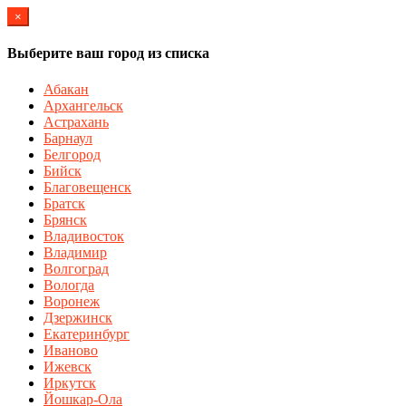
×
Выберите ваш город из списка
Абакан
Архангельск
Астрахань
Барнаул
Белгород
Бийск
Благовещенск
Братск
Брянск
Владивосток
Владимир
Волгоград
Вологда
Воронеж
Дзержинск
Екатеринбург
Иваново
Ижевск
Иркутск
Йошкар-Ола