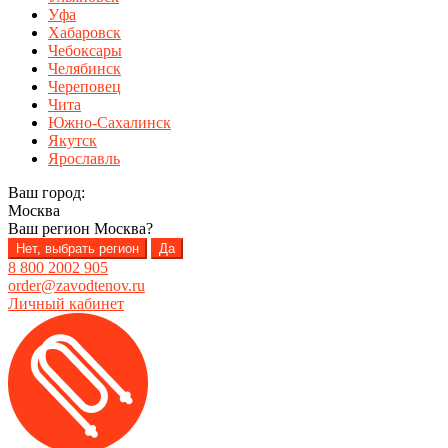
Уфа
Хабаровск
Чебоксары
Челябинск
Череповец
Чита
Южно-Сахалинск
Якутск
Ярославль
Ваш город:
Москва
Ваш регион
Москва
?
Нет, выбрать регион
Да
8 800 2002 905
order@zavodtenov.ru
Личный кабинет
Перейти
Перейти
к
к
навигации
содержимому