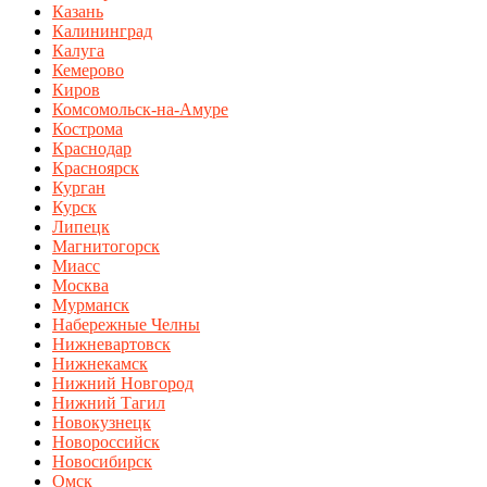
Казань
Калининград
Калуга
Кемерово
Киров
Комсомольск-на-Амуре
Кострома
Краснодар
Красноярск
Курган
Курск
Липецк
Магнитогорск
Миасс
Москва
Мурманск
Набережные Челны
Нижневартовск
Нижнекамск
Нижний Новгород
Нижний Тагил
Новокузнецк
Новороссийск
Новосибирск
Омск