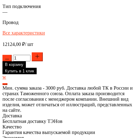
Тип подключения
—
Провод
Все характеристики
12124,00
₽
/ шт
Количество
товара
В корзину
Нагреватель
инфракрасный
Купить в 1 клик
FSL,
w
0.6
кВт,
Мин. сумма заказа - 3000 руб. Доставка любой ТК в России и
230
странах Таможенного союза. Оплата заказа производится
В,
после согласования с менеджером компании. Внешний вид
326x37
изделия, может отличаться от иллюстраций, представленных
мм
на сайте.
Доставка
Бесплатная доставку ТЭНов
Качество
Гарантия качества выпускаемой продукции
Экономия