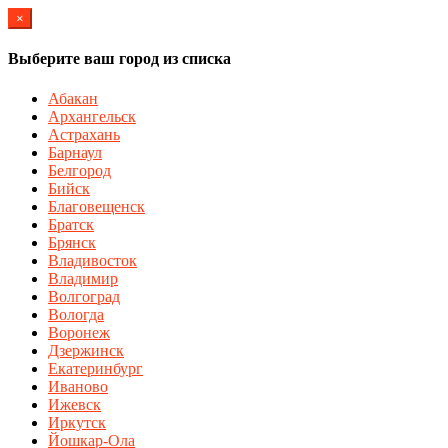
×
Выберите ваш город из списка
Абакан
Архангельск
Астрахань
Барнаул
Белгород
Бийск
Благовещенск
Братск
Брянск
Владивосток
Владимир
Волгоград
Вологда
Воронеж
Дзержинск
Екатеринбург
Иваново
Ижевск
Иркутск
Йошкар-Ола