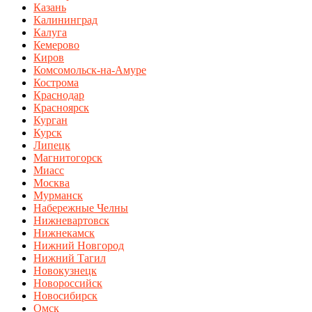
Казань
Калининград
Калуга
Кемерово
Киров
Комсомольск-на-Амуре
Кострома
Краснодар
Красноярск
Курган
Курск
Липецк
Магнитогорск
Миасс
Москва
Мурманск
Набережные Челны
Нижневартовск
Нижнекамск
Нижний Новгород
Нижний Тагил
Новокузнецк
Новороссийск
Новосибирск
Омск