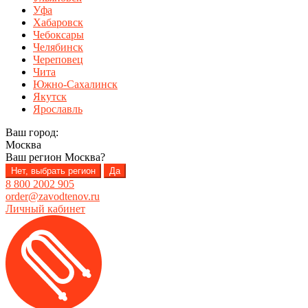
Уфа
Хабаровск
Чебоксары
Челябинск
Череповец
Чита
Южно-Сахалинск
Якутск
Ярославль
Ваш город:
Москва
Ваш регион
Москва
?
Нет, выбрать регион
Да
8 800 2002 905
order@zavodtenov.ru
Личный кабинет
Перейти
Перейти
к
к
навигации
содержимому