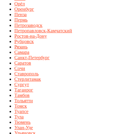
Орёл
Оренбург
Пенза
Пермь
Петрозаводск
Петропавловск-Камчатский
Ростов-на-Дону
Рубцовск
Рязань
Самара
Санкт-Петербург
Саратов
Сочи
Ставрополь
Стерлитамак
Сургут
Таганрог
Тамбов
Тольятти
Томск
Туапсе
Тула
Тюмень
Улан-Уде
Ульяновск