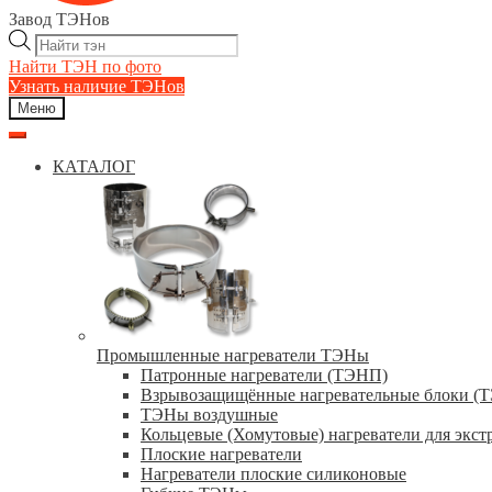
Завод ТЭНов
Поиск
товаров
Найти ТЭН по фото
Узнать наличие ТЭНов
Меню
КАТАЛОГ
Промышленные нагреватели ТЭНы
Патронные нагреватели (ТЭНП)
Взрывозащищённые нагревательные блоки (
ТЭНы воздушные
Кольцевые (Хомутовые) нагреватели для экст
Плоские нагреватели
Нагреватели плоские силиконовые