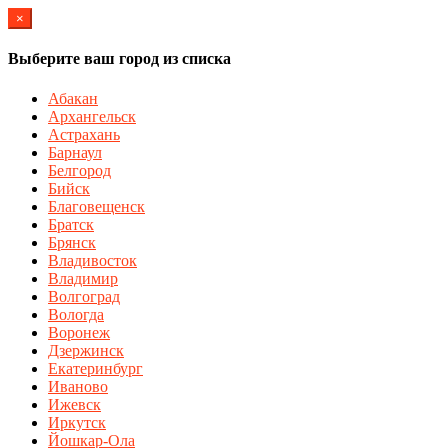
×
Выберите ваш город из списка
Абакан
Архангельск
Астрахань
Барнаул
Белгород
Бийск
Благовещенск
Братск
Брянск
Владивосток
Владимир
Волгоград
Вологда
Воронеж
Дзержинск
Екатеринбург
Иваново
Ижевск
Иркутск
Йошкар-Ола