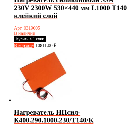
230V 2300W 530×440 мм L1000 Т140
клейкий слой
Арт. 0319005
В наличии
Купить в 1 клик
В корзину
10811,00
₽
Нагреватель НПсил-
К400.290.1000.230/T140/К