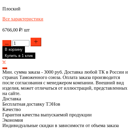
Плоский
Все характеристики
6766,00
₽
/ шт
Количество
товара
В корзину
Нагреватель
НПсил-
Купить в 1 клик
К450.290.1300.230/T140/
w
К
Мин. сумма заказа - 3000 руб. Доставка любой ТК в России и
странах Таможенного союза. Оплата заказа производится
после согласования с менеджером компании. Внешний вид
изделия, может отличаться от иллюстраций, представленных
на сайте.
Доставка
Бесплатная доставку ТЭНов
Качество
Гарантия качества выпускаемой продукции
Экономия
Индивидуальные скидки в зависимости от объема заказа