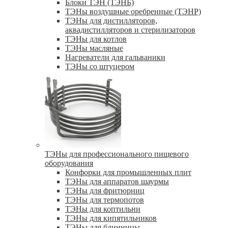
Блоки ТЭН (ТЭНБ)
ТЭНы воздушные оребренные (ТЭНР)
ТЭНы для дистилляторов,
аквадистилляторов и стерилизаторов
ТЭНы для котлов
ТЭНы масляные
Нагреватели для гальваники
ТЭНы со штуцером
ТЭНы для профессионального пищевого
оборудования
Конфорки для промышленных плит
ТЭНы для аппаратов шаурмы
ТЭНы для фритюрниц
ТЭНы для термопотов
ТЭНы для коптильни
ТЭНы для кипятильников
ТЭНы для блинницы