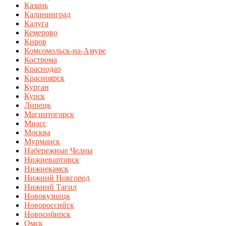
Казань
Калининград
Калуга
Кемерово
Киров
Комсомольск-на-Амуре
Кострома
Краснодар
Красноярск
Курган
Курск
Липецк
Магнитогорск
Миасс
Москва
Мурманск
Набережные Челны
Нижневартовск
Нижнекамск
Нижний Новгород
Нижний Тагил
Новокузнецк
Новороссийск
Новосибирск
Омск