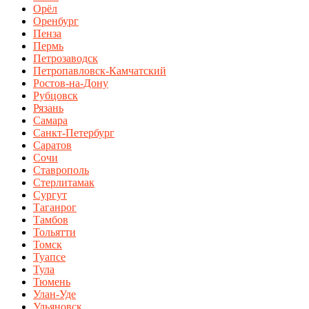
Орёл
Оренбург
Пенза
Пермь
Петрозаводск
Петропавловск-Камчатский
Ростов-на-Дону
Рубцовск
Рязань
Самара
Санкт-Петербург
Саратов
Сочи
Ставрополь
Стерлитамак
Сургут
Таганрог
Тамбов
Тольятти
Томск
Туапсе
Тула
Тюмень
Улан-Уде
Ульяновск