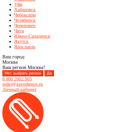
Уфа
Хабаровск
Чебоксары
Челябинск
Череповец
Чита
Южно-Сахалинск
Якутск
Ярославль
Ваш город:
Москва
Ваш регион
Москва
?
Нет, выбрать регион
Да
8 800 2002 905
order@zavodtenov.ru
Личный кабинет
Перейти
Перейти
к
к
навигации
содержимому