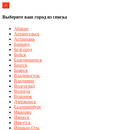
×
Выберите ваш город из списка
Абакан
Архангельск
Астрахань
Барнаул
Белгород
Бийск
Благовещенск
Братск
Брянск
Владивосток
Владимир
Волгоград
Вологда
Воронеж
Дзержинск
Екатеринбург
Иваново
Ижевск
Иркутск
Йошкар-Ола