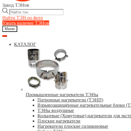
Завод ТЭНов
Поиск
товаров
Найти ТЭН по фото
Узнать наличие ТЭНов
Меню
КАТАЛОГ
Промышленные нагреватели ТЭНы
Патронные нагреватели (ТЭНП)
Взрывозащищённые нагревательные блоки (
ТЭНы воздушные
Кольцевые (Хомутовые) нагреватели для экст
Плоские нагреватели
Нагреватели плоские силиконовые