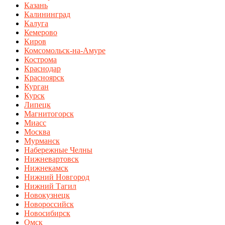
Казань
Калининград
Калуга
Кемерово
Киров
Комсомольск-на-Амуре
Кострома
Краснодар
Красноярск
Курган
Курск
Липецк
Магнитогорск
Миасс
Москва
Мурманск
Набережные Челны
Нижневартовск
Нижнекамск
Нижний Новгород
Нижний Тагил
Новокузнецк
Новороссийск
Новосибирск
Омск