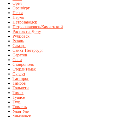
Орёл
Оренбург
Пенза
Пермь
Петрозаводск
Петропавловск-Камчатский
Ростов-на-Дону
Рубцовск
Рязань
Самара
Санкт-Петербург
Саратов
Сочи
Ставрополь
Стерлитамак
Сургут
Таганрог
Тамбов
Тольятти
Томск
Туапсе
Тула
Тюмень
Улан-Уде
Ульяновск