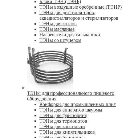
Блоки ТЭН (ТЭНБ)
ТЭНы воздушные оребренные (ТЭНР)
ТЭНы для дистилляторов,
аквадистилляторов и стерилизаторов
ТЭНы для котлов
ТЭНы масляные
Нагреватели для гальваники
ТЭНы со штуцером
ТЭНы для профессионального пищевого
оборудования
Конфорки для промышленных плит
ТЭНы для аппаратов шаурмы
ТЭНы для фритюрниц
ТЭНы для термопотов
ТЭНы для коптильни
ТЭНы для кипятильников
ТЭНы для блинницы