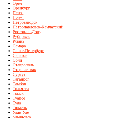
Орёл
Оренбург
Пенза
Пермь
Петрозаводск
Петропавловск-Камчатский
Ростов-на-Дону
Рубцовск
Рязань
Самара
Санкт-Петербург
Саратов
Сочи
Ставрополь
Стерлитамак
Сургут
Таганрог
Тамбов
Тольятти
Томск
Туапсе
Тула
Тюмень
Улан-Уде
Ульяновск