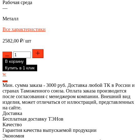
Рабочая среда
—
Металл
Все характеристики
2582,00
₽
/ шт
Количество
товара
В корзину
Нагреватель
сопловой
Купить в 1 клик
НКЛ
w
35.60.296.220
провод
Мин. сумма заказа - 3000 руб. Доставка любой ТК в России и
300мм
странах Таможенного союза. Оплата заказа производится
после согласования с менеджером компании. Внешний вид
изделия, может отличаться от иллюстраций, представленных
на сайте.
Доставка
Бесплатная доставку ТЭНов
Качество
Гарантия качества выпускаемой продукции
Экономия