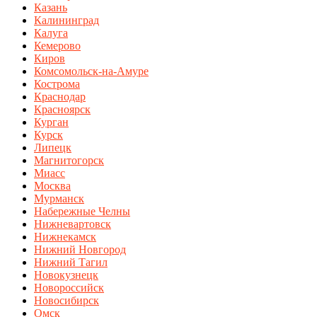
Казань
Калининград
Калуга
Кемерово
Киров
Комсомольск-на-Амуре
Кострома
Краснодар
Красноярск
Курган
Курск
Липецк
Магнитогорск
Миасс
Москва
Мурманск
Набережные Челны
Нижневартовск
Нижнекамск
Нижний Новгород
Нижний Тагил
Новокузнецк
Новороссийск
Новосибирск
Омск