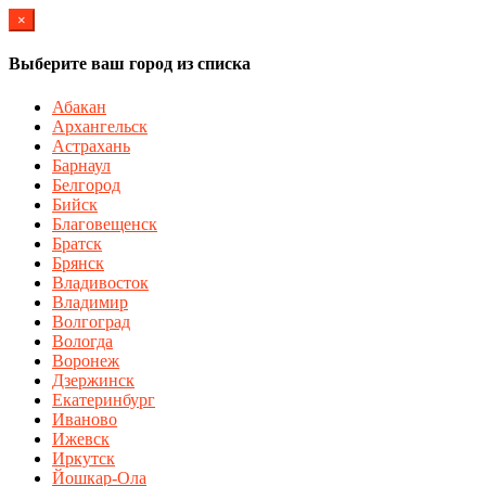
×
Выберите ваш город из списка
Абакан
Архангельск
Астрахань
Барнаул
Белгород
Бийск
Благовещенск
Братск
Брянск
Владивосток
Владимир
Волгоград
Вологда
Воронеж
Дзержинск
Екатеринбург
Иваново
Ижевск
Иркутск
Йошкар-Ола