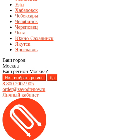
Уфа
Хабаровск
Чебоксары
Челябинск
Череповец
Чита
Южно-Сахалинск
Якутск
Ярославль
Ваш город:
Москва
Ваш регион
Москва
?
Нет, выбрать регион
Да
8 800 2002 905
order@zavodtenov.ru
Личный кабинет
Перейти
Перейти
к
к
навигации
содержимому