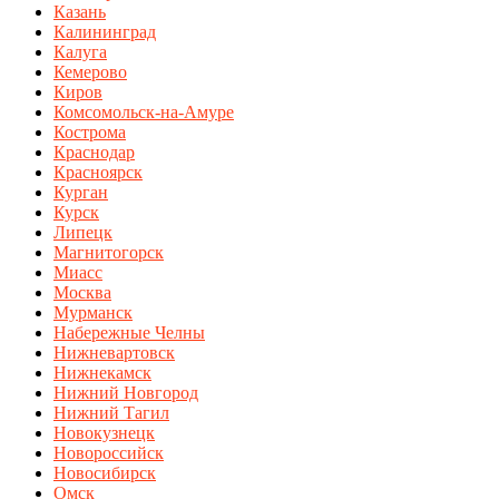
Казань
Калининград
Калуга
Кемерово
Киров
Комсомольск-на-Амуре
Кострома
Краснодар
Красноярск
Курган
Курск
Липецк
Магнитогорск
Миасс
Москва
Мурманск
Набережные Челны
Нижневартовск
Нижнекамск
Нижний Новгород
Нижний Тагил
Новокузнецк
Новороссийск
Новосибирск
Омск