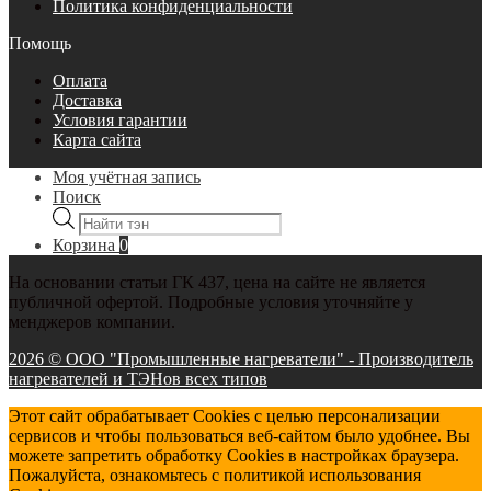
Политика конфиденциальности
Помощь
Оплата
Доставка
Условия гарантии
Карта сайта
Моя учётная запись
Поиск
Поиск
товаров
Корзина
0
На основании статьи ГК 437, цена на сайте не является
публичной офертой. Подробные условия уточняйте у
менджеров компании.
2026 © ООО "Промышленные нагреватели" - Производитель
нагревателей и ТЭНов всех типов
Этот сайт обрабатывает Cookies с целью персонализации
сервисов и чтобы пользоваться веб-сайтом было удобнее. Вы
можете запретить обработку Cookies в настройках браузера.
Пожалуйста, ознакомьтесь с политикой использования