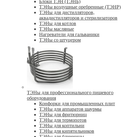
Блоки ТЭН (ТЭНБ)
ТЭНы воздушные оребренные (ТЭНР)
ТЭНы для дистилляторов,
аквадистилляторов и стерилизаторов
ТЭНы для котлов
ТЭНы масляные
Нагреватели для гальваники
ТЭНы со штуцером
ТЭНы для профессионального пищевого
оборудования
Конфорки для промышленных плит
ТЭНы для аппаратов шаурмы
ТЭНы для фритюрниц
ТЭНы для термопотов
ТЭНы для коптильни
ТЭНы для кипятильников
ТЭНы для блинницы