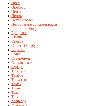
Орёл
Оренбург
Пенза
Пермь
Петрозаводск
Петропавловск-Камчатский
Ростов-на-Дону
Рубцовск
Рязань
Самара
Санкт-Петербург
Саратов
Сочи
Ставрополь
Стерлитамак
Сургут
Таганрог
Тамбов
Тольятти
Томск
Туапсе
Тула
Тюмень
Улан-Уде
Ульяновск