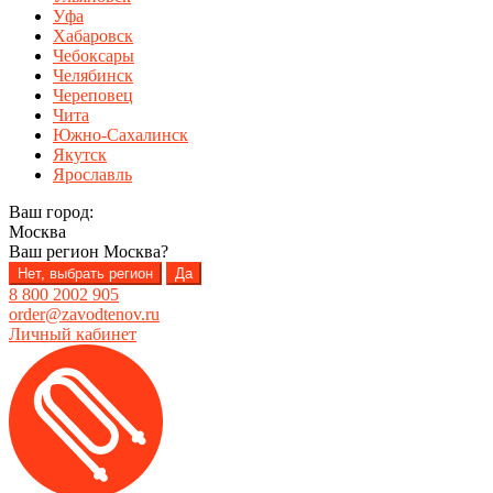
Уфа
Хабаровск
Чебоксары
Челябинск
Череповец
Чита
Южно-Сахалинск
Якутск
Ярославль
Ваш город:
Москва
Ваш регион
Москва
?
Нет, выбрать регион
Да
8 800 2002 905
order@zavodtenov.ru
Личный кабинет
Перейти
Перейти
к
к
навигации
содержимому