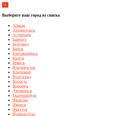
×
Выберите ваш город из списка
Абакан
Архангельск
Астрахань
Барнаул
Белгород
Бийск
Благовещенск
Братск
Брянск
Владивосток
Владимир
Волгоград
Вологда
Воронеж
Дзержинск
Екатеринбург
Иваново
Ижевск
Иркутск
Йошкар-Ола