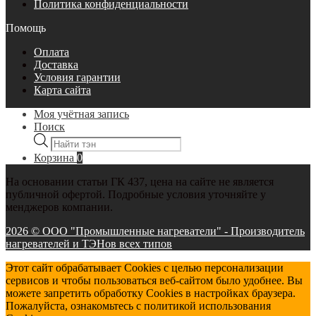
Политика конфиденциальности
Помощь
Оплата
Доставка
Условия гарантии
Карта сайта
Моя учётная запись
Поиск
Поиск
товаров
Корзина
0
На основании статьи ГК 437, цена на сайте не является
публичной офертой. Подробные условия уточняйте у
менджеров компании.
2026 © ООО "Промышленные нагреватели" - Производитель
нагревателей и ТЭНов всех типов
Этот сайт обрабатывает Cookies с целью персонализации
сервисов и чтобы пользоваться веб-сайтом было удобнее. Вы
можете запретить обработку Cookies в настройках браузера.
Пожалуйста, ознакомьтесь с политикой использования