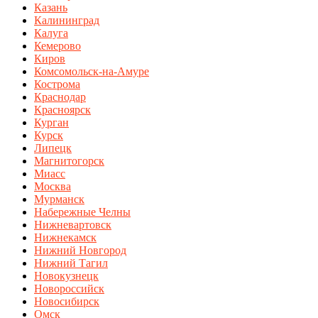
Казань
Калининград
Калуга
Кемерово
Киров
Комсомольск-на-Амуре
Кострома
Краснодар
Красноярск
Курган
Курск
Липецк
Магнитогорск
Миасс
Москва
Мурманск
Набережные Челны
Нижневартовск
Нижнекамск
Нижний Новгород
Нижний Тагил
Новокузнецк
Новороссийск
Новосибирск
Омск