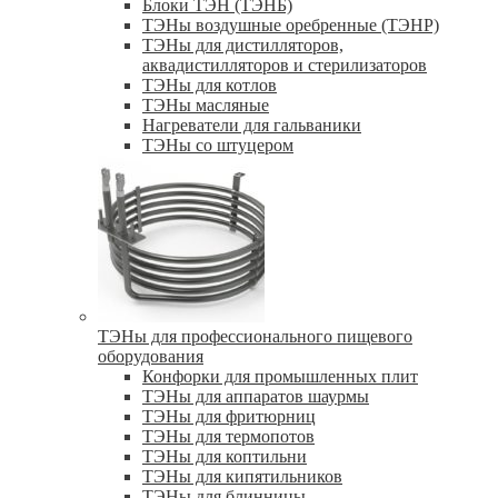
Блоки ТЭН (ТЭНБ)
ТЭНы воздушные оребренные (ТЭНР)
ТЭНы для дистилляторов,
аквадистилляторов и стерилизаторов
ТЭНы для котлов
ТЭНы масляные
Нагреватели для гальваники
ТЭНы со штуцером
ТЭНы для профессионального пищевого
оборудования
Конфорки для промышленных плит
ТЭНы для аппаратов шаурмы
ТЭНы для фритюрниц
ТЭНы для термопотов
ТЭНы для коптильни
ТЭНы для кипятильников
ТЭНы для блинницы