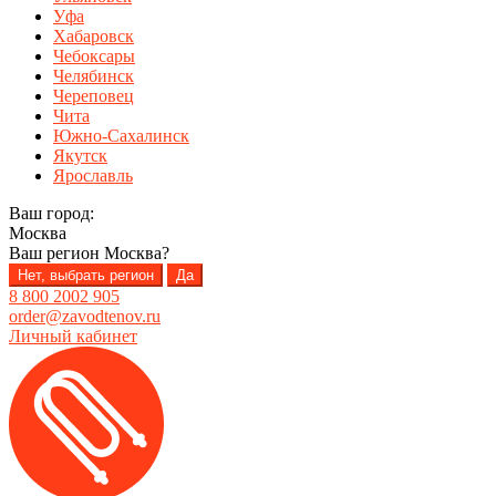
Уфа
Хабаровск
Чебоксары
Челябинск
Череповец
Чита
Южно-Сахалинск
Якутск
Ярославль
Ваш город:
Москва
Ваш регион
Москва
?
Нет, выбрать регион
Да
8 800 2002 905
order@zavodtenov.ru
Личный кабинет
Перейти
Перейти
к
к
навигации
содержимому