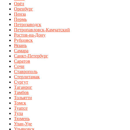
Орёл
Оренбург
Пенза
Пермь
Петрозаводск
Петропавловск-Камчатский
Ростов-на-Дону
Рубцовск
Рязань
Самара
Санкт-Петербург
Саратов
Сочи
Ставрополь
Стерлитамак
Сургут
Таганрог
Тамбов
Тольятти
Томск
Туапсе
Тула
Тюмень
Улан-Уде
Ульяновск