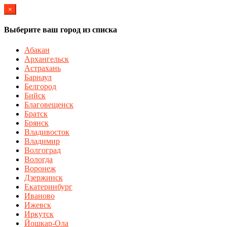
×
Выберите ваш город из списка
Абакан
Архангельск
Астрахань
Барнаул
Белгород
Бийск
Благовещенск
Братск
Брянск
Владивосток
Владимир
Волгоград
Вологда
Воронеж
Дзержинск
Екатеринбург
Иваново
Ижевск
Иркутск
Йошкар-Ола