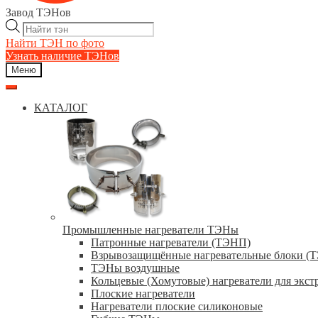
Завод ТЭНов
Поиск
товаров
Найти ТЭН по фото
Узнать наличие ТЭНов
Меню
КАТАЛОГ
Промышленные нагреватели ТЭНы
Патронные нагреватели (ТЭНП)
Взрывозащищённые нагревательные блоки (
ТЭНы воздушные
Кольцевые (Хомутовые) нагреватели для экст
Плоские нагреватели
Нагреватели плоские силиконовые