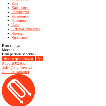
Уфа
Хабаровск
Чебоксары
Челябинск
Череповец
Чита
Южно-Сахалинск
Якутск
Ярославль
Ваш город:
Москва
Ваш регион
Москва
?
Нет, выбрать регион
Да
8 800 2002 905
order@zavodtenov.ru
Личный кабинет
Перейти
Перейти
к
к
навигации
содержимому