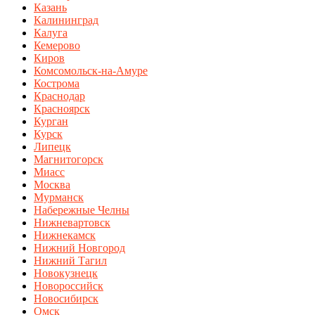
Казань
Калининград
Калуга
Кемерово
Киров
Комсомольск-на-Амуре
Кострома
Краснодар
Красноярск
Курган
Курск
Липецк
Магнитогорск
Миасс
Москва
Мурманск
Набережные Челны
Нижневартовск
Нижнекамск
Нижний Новгород
Нижний Тагил
Новокузнецк
Новороссийск
Новосибирск
Омск