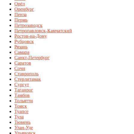
Орёл
Оренбург
Пенза
Пермь
Петрозаводск
Петропавловск-Камчатский
Ростов-на-Дону
Рубцовск
Рязань
Самара
Санкт-Петербург
Саратов
Сочи
Ставрополь
Стерлитамак
Сургут
Таганрог
Тамбов
Тольятти
Томск
Туапсе
Тула
Тюмень
Улан-Уде
Ульяновск