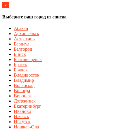
×
Выберите ваш город из списка
Абакан
Архангельск
Астрахань
Барнаул
Белгород
Бийск
Благовещенск
Братск
Брянск
Владивосток
Владимир
Волгоград
Вологда
Воронеж
Дзержинск
Екатеринбург
Иваново
Ижевск
Иркутск
Йошкар-Ола