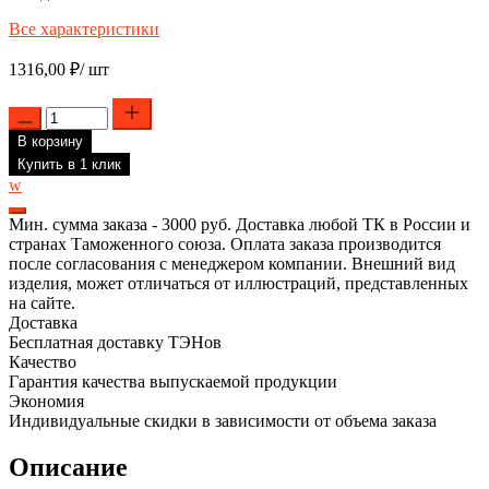
Все характеристики
1316,00
₽
/ шт
Количество
товара
В корзину
Комплект
ТЭН
Купить в 1 клик
RCF
w
1500W,
D48мм,
Мин. сумма заказа - 3000 руб. Доставка любой ТК в России и
М5,
странах Таможенного союза. Оплата заказа производится
клеммы
после согласования с менеджером компании. Внешний вид
под
изделия, может отличаться от иллюстраций, представленных
разъем,
на сайте.
трубка
Доставка
под
Бесплатная доставку ТЭНов
термостат
Качество
D8,
Гарантия качества выпускаемой продукции
BLUE,
Экономия
L295мм,
Индивидуальные скидки в зависимости от объема заказа
220V
+
Описание
анод