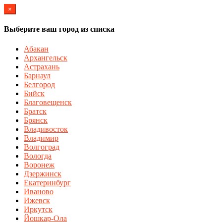
×
Выберите ваш город из списка
Абакан
Архангельск
Астрахань
Барнаул
Белгород
Бийск
Благовещенск
Братск
Брянск
Владивосток
Владимир
Волгоград
Вологда
Воронеж
Дзержинск
Екатеринбург
Иваново
Ижевск
Иркутск
Йошкар-Ола