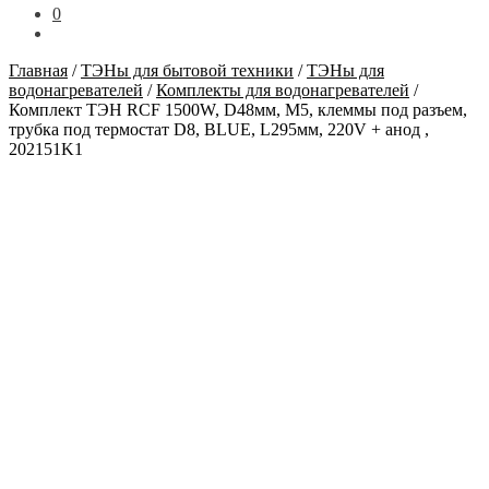
0
Главная
/
ТЭНы для бытовой техники
/
ТЭНы для
водонагревателей
/
Комплекты для водонагревателей
/
Комплект ТЭН RCF 1500W, D48мм, М5, клеммы под разъем,
трубка под термостат D8, BLUE, L295мм, 220V + анод ,
202151K1