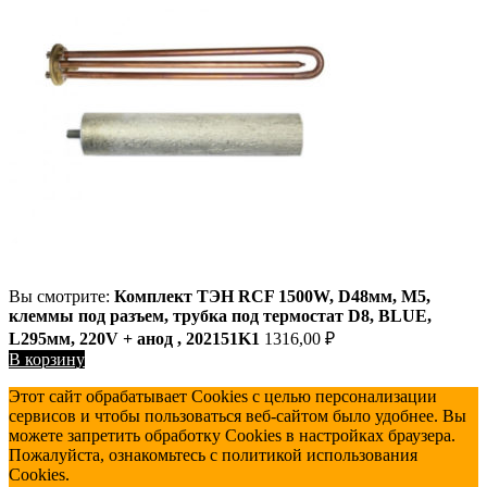
Вы смотрите:
Комплект ТЭН RCF 1500W, D48мм, М5,
клеммы под разъем, трубка под термостат D8, BLUE,
L295мм, 220V + анод , 202151K1
1316,00
₽
В корзину
Этот сайт обрабатывает Cookies с целью персонализации
сервисов и чтобы пользоваться веб-сайтом было удобнее. Вы
можете запретить обработку Cookies в настройках браузера.
Пожалуйста, ознакомьтесь с политикой использования
Cookies.