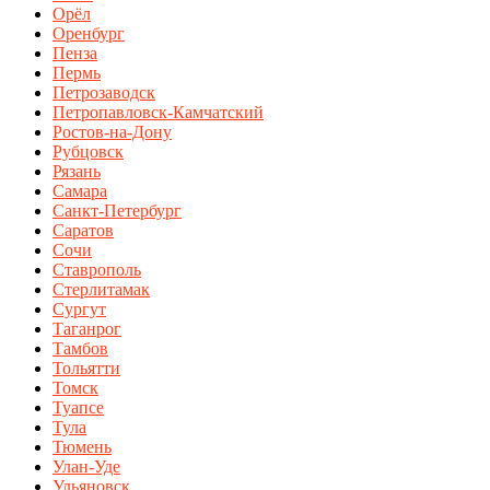
Орёл
Оренбург
Пенза
Пермь
Петрозаводск
Петропавловск-Камчатский
Ростов-на-Дону
Рубцовск
Рязань
Самара
Санкт-Петербург
Саратов
Сочи
Ставрополь
Стерлитамак
Сургут
Таганрог
Тамбов
Тольятти
Томск
Туапсе
Тула
Тюмень
Улан-Уде
Ульяновск