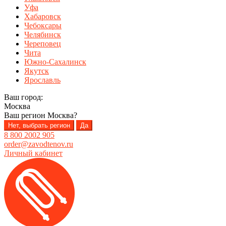
Уфа
Хабаровск
Чебоксары
Челябинск
Череповец
Чита
Южно-Сахалинск
Якутск
Ярославль
Ваш город:
Москва
Ваш регион
Москва
?
Нет, выбрать регион
Да
8 800 2002 905
order@zavodtenov.ru
Личный кабинет
Перейти
Перейти
к
к
навигации
содержимому