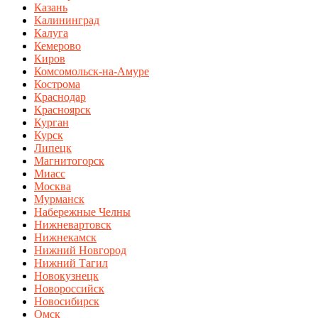
Казань
Калининград
Калуга
Кемерово
Киров
Комсомольск-на-Амуре
Кострома
Краснодар
Красноярск
Курган
Курск
Липецк
Магнитогорск
Миасс
Москва
Мурманск
Набережные Челны
Нижневартовск
Нижнекамск
Нижний Новгород
Нижний Тагил
Новокузнецк
Новороссийск
Новосибирск
Омск