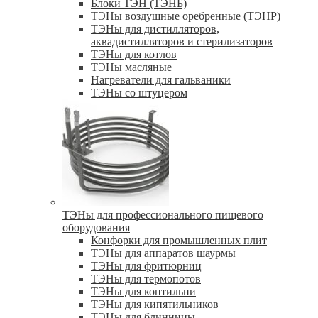
Блоки ТЭН (ТЭНБ)
ТЭНы воздушные оребренные (ТЭНР)
ТЭНы для дистилляторов,
аквадистилляторов и стерилизаторов
ТЭНы для котлов
ТЭНы масляные
Нагреватели для гальваники
ТЭНы со штуцером
ТЭНы для профессионального пищевого
оборудования
Конфорки для промышленных плит
ТЭНы для аппаратов шаурмы
ТЭНы для фритюрниц
ТЭНы для термопотов
ТЭНы для коптильни
ТЭНы для кипятильников
ТЭНы для блинницы