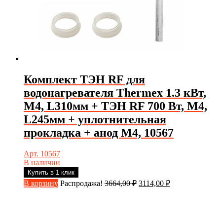
Комплект ТЭН RF для
водонагревателя Thermex 1.3 кВт,
М4, L310мм + ТЭН RF 700 Вт, М4,
L245мм + уплотнительная
прокладка + анод М4, 10567
Арт. 10567
В наличии
Купить в 1 клик
Первоначальная
Текущая
В корзину
Распродажа!
3664,00
₽
3114,00
₽
цена
цена:
составляла
3114,00 ₽.
3664,00 ₽.