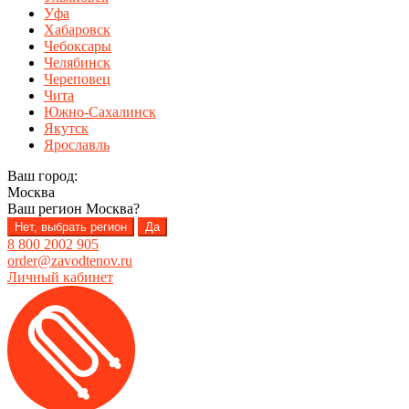
Уфа
Хабаровск
Чебоксары
Челябинск
Череповец
Чита
Южно-Сахалинск
Якутск
Ярославль
Ваш город:
Москва
Ваш регион
Москва
?
Нет, выбрать регион
Да
8 800 2002 905
order@zavodtenov.ru
Личный кабинет
Перейти
Перейти
к
к
навигации
содержимому