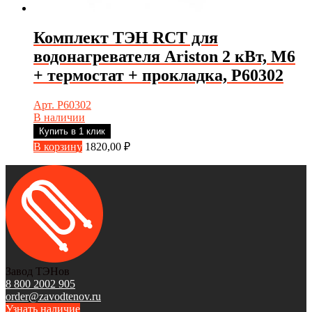
Комплект ТЭН RCT для
водонагревателя Ariston 2 кВт, М6
+ термостат + прокладка, Р60302
Арт. Р60302
В наличии
Купить в 1 клик
В корзину
1820,00
₽
Завод ТЭНов
8 800 2002 905
order@zavodtenov.ru
Узнать наличие