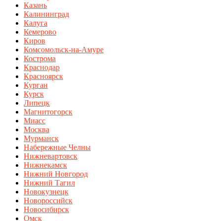
Казань
Калининград
Калуга
Кемерово
Киров
Комсомольск-на-Амуре
Кострома
Краснодар
Красноярск
Курган
Курск
Липецк
Магнитогорск
Миасс
Москва
Мурманск
Набережные Челны
Нижневартовск
Нижнекамск
Нижний Новгород
Нижний Тагил
Новокузнецк
Новороссийск
Новосибирск
Омск