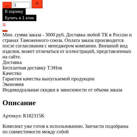
Количество
товара
В корзину
Комплект
ТЭН
Купить в 1 клик
RCT
w
1500W,
RECO,
Мин. сумма заказа - 3000 руб. Доставка любой ТК в России и
D42мм,
странах Таможенного союза. Оплата заказа производится
М6,
после согласования с менеджером компании. Внешний вид
220V
изделия, может отличаться от иллюстраций, представленных
+
на сайте.
прокладка
Доставка
+
Бесплатная доставку ТЭНов
анод,
Качество
R182315K
Гарантия качества выпускаемой продукции
Экономия
Индивидуальные скидки в зависимости от объема заказа
Описание
Артикул: R182315K
Комплект уже готов к использованию. Запчасти подобраны
по совместимости между собой