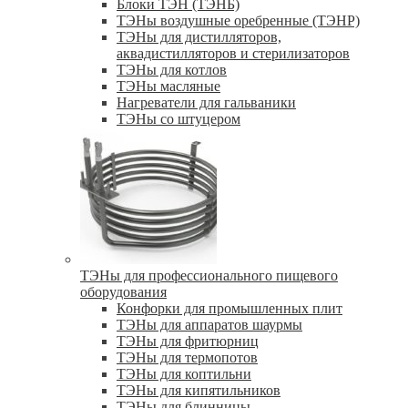
Блоки ТЭН (ТЭНБ)
ТЭНы воздушные оребренные (ТЭНР)
ТЭНы для дистилляторов,
аквадистилляторов и стерилизаторов
ТЭНы для котлов
ТЭНы масляные
Нагреватели для гальваники
ТЭНы со штуцером
ТЭНы для профессионального пищевого
оборудования
Конфорки для промышленных плит
ТЭНы для аппаратов шаурмы
ТЭНы для фритюрниц
ТЭНы для термопотов
ТЭНы для коптильни
ТЭНы для кипятильников
ТЭНы для блинницы