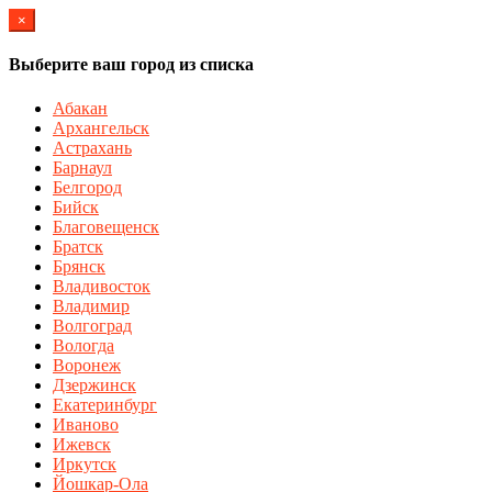
×
Выберите ваш город из списка
Абакан
Архангельск
Астрахань
Барнаул
Белгород
Бийск
Благовещенск
Братск
Брянск
Владивосток
Владимир
Волгоград
Вологда
Воронеж
Дзержинск
Екатеринбург
Иваново
Ижевск
Иркутск
Йошкар-Ола