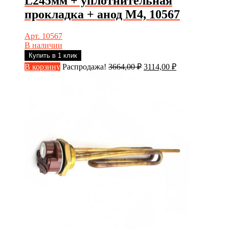
L245мм + уплотнительная
прокладка + анод М4, 10567
Арт. 10567
В наличии
Купить в 1 клик
Первоначальная
Текущая
В корзину
Распродажа!
3664,00
₽
3114,00
₽
цена
цена:
составляла
3114,00 ₽.
3664,00 ₽.