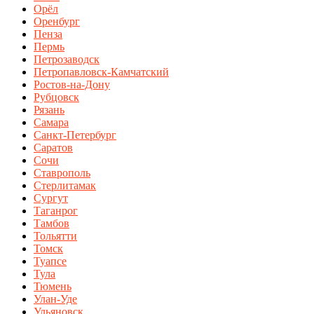
Орёл
Оренбург
Пенза
Пермь
Петрозаводск
Петропавловск-Камчатский
Ростов-на-Дону
Рубцовск
Рязань
Самара
Санкт-Петербург
Саратов
Сочи
Ставрополь
Стерлитамак
Сургут
Таганрог
Тамбов
Тольятти
Томск
Туапсе
Тула
Тюмень
Улан-Уде
Ульяновск