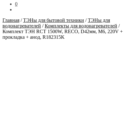
0
Главная
/
ТЭНы для бытовой техники
/
ТЭНы для
водонагревателей
/
Комплекты для водонагревателей
/
Комплект ТЭН RCT 1500W, RECO, D42мм, М6, 220V +
прокладка + анод, R182315K