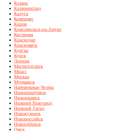
Казань
Калининград
Калуга
Кемерово
Киров
Комсомольск-на-Амуре
Кострома
Краснодар
Красноярск
Курган
Курск
Липецк
Магнитогорск
Миасс
Москва
Мурманск
Набережные Челны
Нижневартовск
Нижнекамск
Нижний Новгород
Нижний Тагил
Новокузнецк
Новороссийск
Новосибирск
Омск