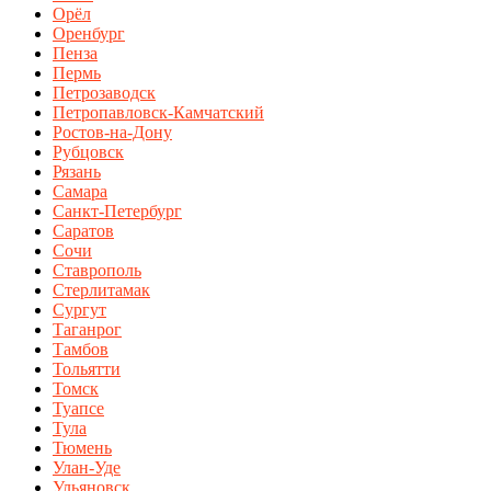
Орёл
Оренбург
Пенза
Пермь
Петрозаводск
Петропавловск-Камчатский
Ростов-на-Дону
Рубцовск
Рязань
Самара
Санкт-Петербург
Саратов
Сочи
Ставрополь
Стерлитамак
Сургут
Таганрог
Тамбов
Тольятти
Томск
Туапсе
Тула
Тюмень
Улан-Уде
Ульяновск