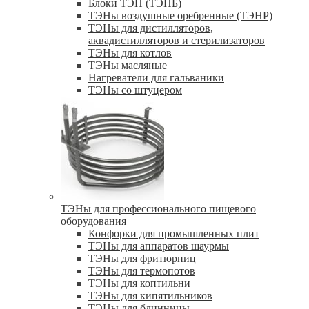
Блоки ТЭН (ТЭНБ)
ТЭНы воздушные оребренные (ТЭНР)
ТЭНы для дистилляторов,
аквадистилляторов и стерилизаторов
ТЭНы для котлов
ТЭНы масляные
Нагреватели для гальваники
ТЭНы со штуцером
ТЭНы для профессионального пищевого
оборудования
Конфорки для промышленных плит
ТЭНы для аппаратов шаурмы
ТЭНы для фритюрниц
ТЭНы для термопотов
ТЭНы для коптильни
ТЭНы для кипятильников
ТЭНы для блинницы