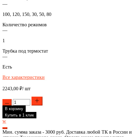
—
100, 120, 150, 30, 50, 80
Количество режимов
—
1
Трубка под термостат
—
Есть
Все характеристики
2243,00
₽
/ шт
Количество
товара
В корзину
ТЭН
RCT
Купить в 1 клик
для
w
водонагревателя
Ariston,
Мин. сумма заказа - 3000 руб. Доставка любой ТК в России и