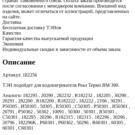
Real
странах Таможенного союза. Оплата заказа производится
1.2
после согласования с менеджером компании. Внешний вид
кВт,
изделия, может отличаться от иллюстраций, представленных
182256
на сайте.
Доставка
Бесплатная доставку ТЭНов
Качество
Гарантия качества выпускаемой продукции
Экономия
Индивидуальные скидки в зависимости от объема заказа
Описание
Артикул: 182256
ТЭН подойдет для водонагревателя Реал Термо ВМ 390.
Аналоги: 182295 , 20290 , 282232 , R182232 , 182205 , 30290 ,
20291 , 282200 , R182200 , R182222 , 182222 , 2106 , 30291 ,
Р50305 , И50305 , 50305 , R50305 , C50305 , Р50301 , И50301 ,
20791 , Р50362 , 50362 , 10091 , 50300 , 50301 , R50301 ,
C50301 , 182295 , 20296 , R182315 , 182315 , 182296 , 30296 ,
20796 , 182296K , Р60301 , Р60362 , 50296 , R60301 , 60305 ,
60301 , C60301