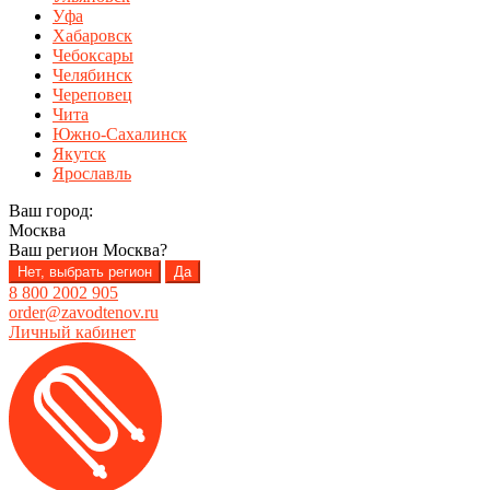
Уфа
Хабаровск
Чебоксары
Челябинск
Череповец
Чита
Южно-Сахалинск
Якутск
Ярославль
Ваш город:
Москва
Ваш регион
Москва
?
Нет, выбрать регион
Да
8 800 2002 905
order@zavodtenov.ru
Личный кабинет
Перейти
Перейти
к
к
навигации
содержимому