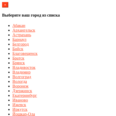
×
Выберите ваш город из списка
Абакан
Архангельск
Астрахань
Барнаул
Белгород
Бийск
Благовещенск
Братск
Брянск
Владивосток
Владимир
Волгоград
Вологда
Воронеж
Дзержинск
Екатеринбург
Иваново
Ижевск
Иркутск
Йошкар-Ола