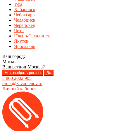
Уфа
Хабаровск
Чебоксары
Челябинск
Череповец
Чита
Южно-Сахалинск
Якутск
Ярославль
Ваш город:
Москва
Ваш регион
Москва
?
Нет, выбрать регион
Да
8 800 2002 905
order@zavodtenov.ru
Личный кабинет
Перейти
Перейти
к
к
навигации
содержимому