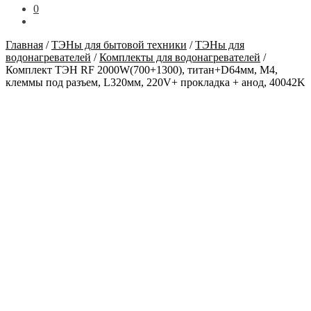
0
Главная
/
ТЭНы для бытовой техники
/
ТЭНы для
водонагревателей
/
Комплекты для водонагревателей
/
Комплект ТЭН RF 2000W(700+1300), титан+D64мм, М4,
клеммы под разъем, L320мм, 220V+ прокладка + анод, 40042K