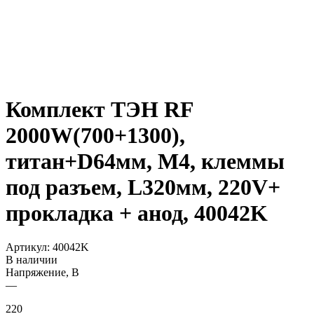
Комплект ТЭН RF
2000W(700+1300),
титан+D64мм, М4, клеммы
под разъем, L320мм, 220V+
прокладка + анод, 40042K
Артикул:
40042K
В наличии
Напряжение, В
—
220