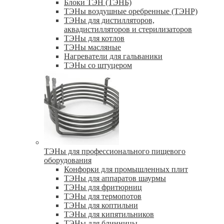
Блоки ТЭН (ТЭНБ)
ТЭНы воздушные оребренные (ТЭНР)
ТЭНы для дистилляторов,
аквадистилляторов и стерилизаторов
ТЭНы для котлов
ТЭНы масляные
Нагреватели для гальваники
ТЭНы со штуцером
ТЭНы для профессионального пищевого
оборудования
Конфорки для промышленных плит
ТЭНы для аппаратов шаурмы
ТЭНы для фритюрниц
ТЭНы для термопотов
ТЭНы для коптильни
ТЭНы для кипятильников
ТЭНы для блинницы