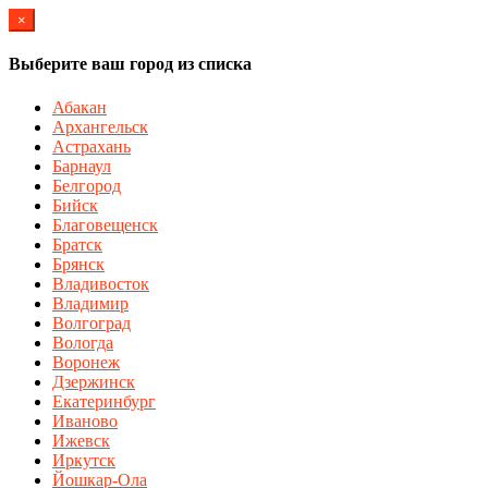
×
Выберите ваш город из списка
Абакан
Архангельск
Астрахань
Барнаул
Белгород
Бийск
Благовещенск
Братск
Брянск
Владивосток
Владимир
Волгоград
Вологда
Воронеж
Дзержинск
Екатеринбург
Иваново
Ижевск
Иркутск
Йошкар-Ола