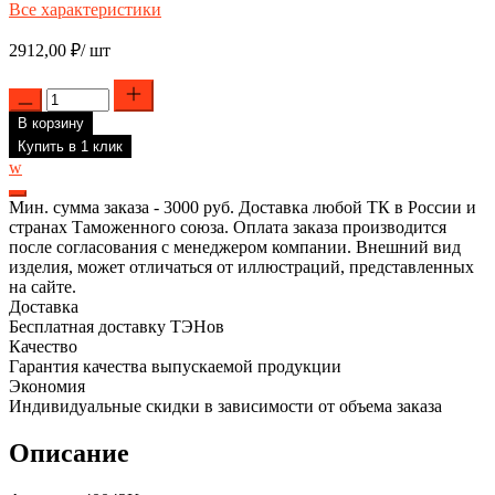
Все характеристики
2912,00
₽
/ шт
Количество
товара
В корзину
Комплект
ТЭН
Купить в 1 клик
RF
w
2000W(700+1300),
титан+D64мм,
Мин. сумма заказа - 3000 руб. Доставка любой ТК в России и
М4,
странах Таможенного союза. Оплата заказа производится
клеммы
после согласования с менеджером компании. Внешний вид
под
изделия, может отличаться от иллюстраций, представленных
разъем,
на сайте.
L320мм,
Доставка
220V+
Бесплатная доставку ТЭНов
прокладка
Качество
+
Гарантия качества выпускаемой продукции
анод,
Экономия
40042K
Индивидуальные скидки в зависимости от объема заказа
Описание