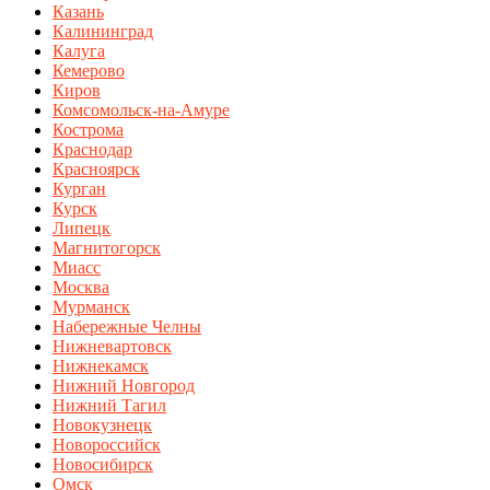
Казань
Калининград
Калуга
Кемерово
Киров
Комсомольск-на-Амуре
Кострома
Краснодар
Красноярск
Курган
Курск
Липецк
Магнитогорск
Миасс
Москва
Мурманск
Набережные Челны
Нижневартовск
Нижнекамск
Нижний Новгород
Нижний Тагил
Новокузнецк
Новороссийск
Новосибирск
Омск