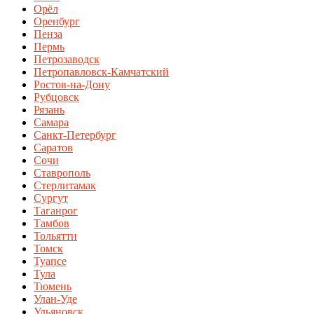
Орёл
Оренбург
Пенза
Пермь
Петрозаводск
Петропавловск-Камчатский
Ростов-на-Дону
Рубцовск
Рязань
Самара
Санкт-Петербург
Саратов
Сочи
Ставрополь
Стерлитамак
Сургут
Таганрог
Тамбов
Тольятти
Томск
Туапсе
Тула
Тюмень
Улан-Уде
Ульяновск