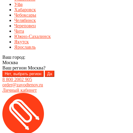
Уфа
Хабаровск
Чебоксары
Челябинск
Череповец
Чита
Южно-Сахалинск
Якутск
Ярославль
Ваш город:
Москва
Ваш регион
Москва
?
Нет, выбрать регион
Да
8 800 2002 905
order@zavodtenov.ru
Личный кабинет
Перейти
Перейти
к
к
навигации
содержимому