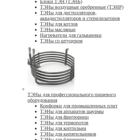
Блоки ТЭН (ТЭНБ)
ТЭНы воздушные оребренные (ТЭНР)
ТЭНы для дистилляторов,
аквадистилляторов и стерилизаторов
ТЭНы для котлов
ТЭНы масляные
Нагреватели для гальваники
ТЭНы со штуцером
ТЭНы для профессионального пищевого
оборудования
Конфорки для промышленных плит
ТЭНы для аппаратов шаурмы
ТЭНы для фритюрниц
ТЭНы для термопотов
ТЭНы для коптильни
ТЭНы для кипятильников
ТЭНы для блинницы