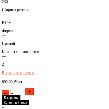
230
Ширина резинки
—
R15+
Форма
—
Прямой
Количество контактов
—
2
Все характеристики
892,00
₽
/ шт
Количество
товара
В корзину
ТЭН
1950W
Купить в 1 клик
для
w