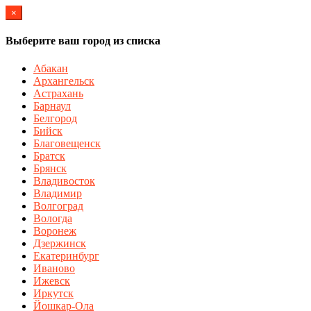
×
Выберите ваш город из списка
Абакан
Архангельск
Астрахань
Барнаул
Белгород
Бийск
Благовещенск
Братск
Брянск
Владивосток
Владимир
Волгоград
Вологда
Воронеж
Дзержинск
Екатеринбург
Иваново
Ижевск
Иркутск
Йошкар-Ола