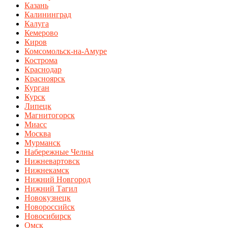
Казань
Калининград
Калуга
Кемерово
Киров
Комсомольск-на-Амуре
Кострома
Краснодар
Красноярск
Курган
Курск
Липецк
Магнитогорск
Миасс
Москва
Мурманск
Набережные Челны
Нижневартовск
Нижнекамск
Нижний Новгород
Нижний Тагил
Новокузнецк
Новороссийск
Новосибирск
Омск