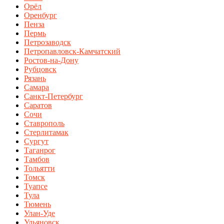
Орёл
Оренбург
Пенза
Пермь
Петрозаводск
Петропавловск-Камчатский
Ростов-на-Дону
Рубцовск
Рязань
Самара
Санкт-Петербург
Саратов
Сочи
Ставрополь
Стерлитамак
Сургут
Таганрог
Тамбов
Тольятти
Томск
Туапсе
Тула
Тюмень
Улан-Уде
Ульяновск