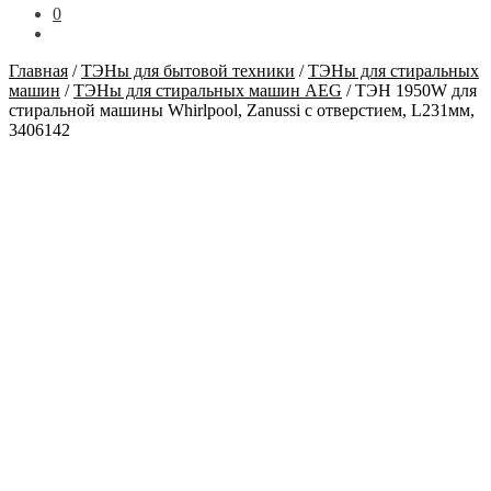
0
Главная
/
ТЭНы для бытовой техники
/
ТЭНы для стиральных
машин
/
ТЭНы для стиральных машин AEG
/
ТЭН 1950W для
стиральной машины Whirlpool, Zanussi с отверстием, L231мм,
3406142