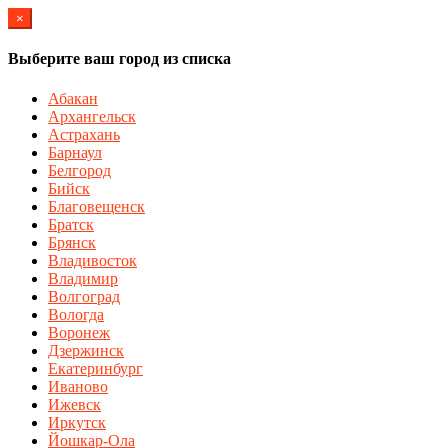
×
Выберите ваш город из списка
Абакан
Архангельск
Астрахань
Барнаул
Белгород
Бийск
Благовещенск
Братск
Брянск
Владивосток
Владимир
Волгоград
Вологда
Воронеж
Дзержинск
Екатеринбург
Иваново
Ижевск
Иркутск
Йошкар-Ола