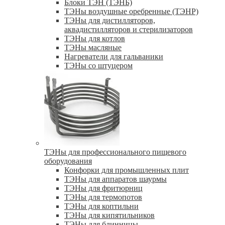
Блоки ТЭН (ТЭНБ)
ТЭНы воздушные оребренные (ТЭНР)
ТЭНы для дистилляторов,
аквадистилляторов и стерилизаторов
ТЭНы для котлов
ТЭНы масляные
Нагреватели для гальваники
ТЭНы со штуцером
ТЭНы для профессионального пищевого
оборудования
Конфорки для промышленных плит
ТЭНы для аппаратов шаурмы
ТЭНы для фритюрниц
ТЭНы для термопотов
ТЭНы для коптильни
ТЭНы для кипятильников
ТЭНы для блинницы