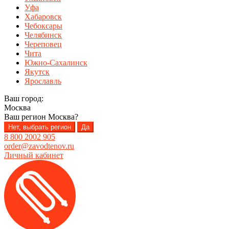
Уфа
Хабаровск
Чебоксары
Челябинск
Череповец
Чита
Южно-Сахалинск
Якутск
Ярославль
Ваш город:
Москва
Ваш регион
Москва
?
Нет, выбрать регион
Да
8 800 2002 905
order@zavodtenov.ru
Личный кабинет
Перейти
Перейти
к
к
навигации
содержимому