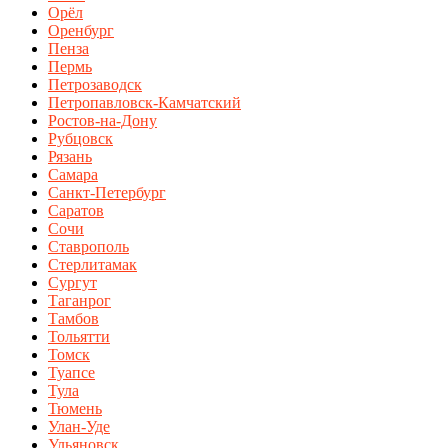
Орёл
Оренбург
Пенза
Пермь
Петрозаводск
Петропавловск-Камчатский
Ростов-на-Дону
Рубцовск
Рязань
Самара
Санкт-Петербург
Саратов
Сочи
Ставрополь
Стерлитамак
Сургут
Таганрог
Тамбов
Тольятти
Томск
Туапсе
Тула
Тюмень
Улан-Уде
Ульяновск