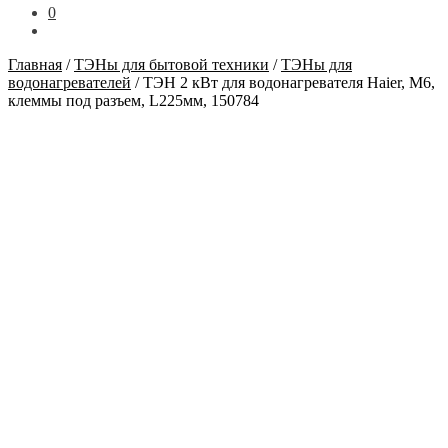
0
Главная
/
ТЭНы для бытовой техники
/
ТЭНы для
водонагревателей
/
ТЭН 2 кВт для водонагревателя Haier, М6,
клеммы под разъем, L225мм, 150784