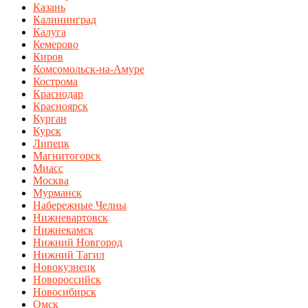
Казань
Калининград
Калуга
Кемерово
Киров
Комсомольск-на-Амуре
Кострома
Краснодар
Красноярск
Курган
Курск
Липецк
Магнитогорск
Миасс
Москва
Мурманск
Набережные Челны
Нижневартовск
Нижнекамск
Нижний Новгород
Нижний Тагил
Новокузнецк
Новороссийск
Новосибирск
Омск