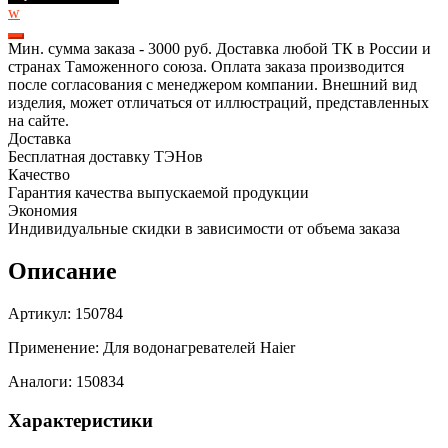
кВт
w
для
водонагревателя
Мин. сумма заказа - 3000 руб. Доставка любой ТК в России и
Haier,
странах Таможенного союза. Оплата заказа производится
М6,
после согласования с менеджером компании. Внешний вид
клеммы
изделия, может отличаться от иллюстраций, представленных
под
на сайте.
разъем,
Доставка
L225мм,
Бесплатная доставку ТЭНов
150784
Качество
Гарантия качества выпускаемой продукции
Экономия
Индивидуальные скидки в зависимости от объема заказа
Описание
Артикул: 150784
Применение: Для водонагревателей Haier
Аналоги: 150834
Характеристики