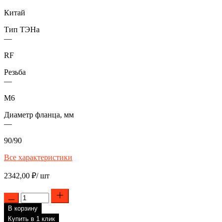
Китай
Тип ТЭНа
—
RF
Резьба
—
М6
Диаметр фланца, мм
—
90/90
Все характеристики
2342,00
₽
/ шт
Количество
товара
В корзину
ТЭН
2
Купить в 1 клик