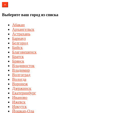
×
Выберите ваш город из списка
Абакан
Архангельск
Астрахань
Барнаул
Белгород
Бийск
Благовещенск
Братск
Брянск
Владивосток
Владимир
Волгоград
Вологда
Воронеж
Дзержинск
Екатеринбург
Иваново
Ижевск
Иркутск
Йошкар-Ола