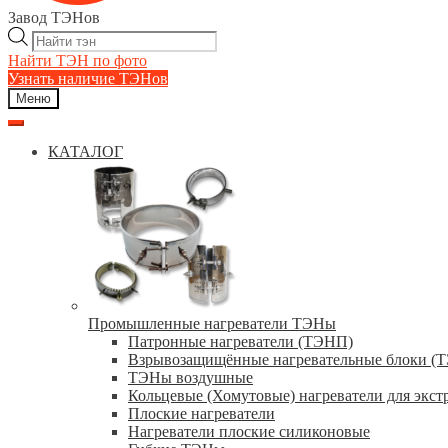
Завод ТЭНов
Поиск
товаров
Найти ТЭН по фото
Узнать наличие ТЭНов
Меню
КАТАЛОГ
Промышленные нагреватели ТЭНы
Патронные нагреватели (ТЭНП)
Взрывозащищённые нагревательные блоки (
ТЭНы воздушные
Кольцевые (Хомутовые) нагреватели для экст
Плоские нагреватели
Нагреватели плоские силиконовые