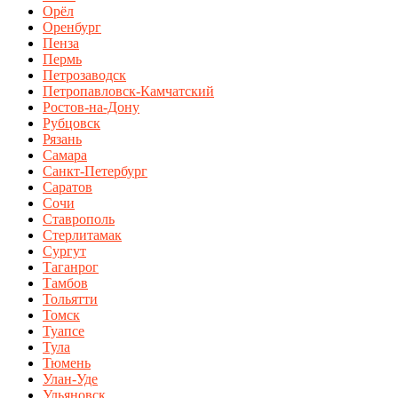
Орёл
Оренбург
Пенза
Пермь
Петрозаводск
Петропавловск-Камчатский
Ростов-на-Дону
Рубцовск
Рязань
Самара
Санкт-Петербург
Саратов
Сочи
Ставрополь
Стерлитамак
Сургут
Таганрог
Тамбов
Тольятти
Томск
Туапсе
Тула
Тюмень
Улан-Уде
Ульяновск