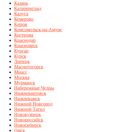
Казань
Калининград
Калуга
Кемерово
Киров
Комсомольск-на-Амуре
Кострома
Краснодар
Красноярск
Курган
Курск
Липецк
Магнитогорск
Миасс
Москва
Мурманск
Набережные Челны
Нижневартовск
Нижнекамск
Нижний Новгород
Нижний Тагил
Новокузнецк
Новороссийск
Новосибирск
Омск