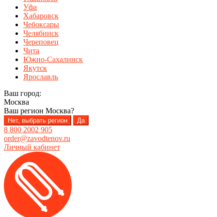
Уфа
Хабаровск
Чебоксары
Челябинск
Череповец
Чита
Южно-Сахалинск
Якутск
Ярославль
Ваш город:
Москва
Ваш регион
Москва
?
Нет, выбрать регион
Да
8 800 2002 905
order@zavodtenov.ru
Личный кабинет
Перейти
Перейти
к
к
навигации
содержимому