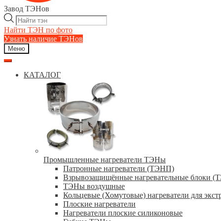
Завод ТЭНов
Поиск
товаров
Найти ТЭН по фото
Узнать наличие ТЭНов
Меню
КАТАЛОГ
Промышленные нагреватели ТЭНы
Патронные нагреватели (ТЭНП)
Взрывозащищённые нагревательные блоки (
ТЭНы воздушные
Кольцевые (Хомутовые) нагреватели для экст
Плоские нагреватели
Нагреватели плоские силиконовые