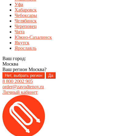
Уфа
Хабаровск
Чебоксары
Челябинск
Череповец
Чита
Южно-Сахалинск
Якутск
Ярославль
Ваш город:
Москва
Ваш регион
Москва
?
Нет, выбрать регион
Да
8 800 2002 905
order@zavodtenov.ru
Личный кабинет
Перейти
Перейти
к
к
навигации
содержимому