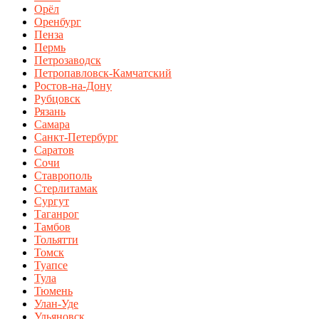
Орёл
Оренбург
Пенза
Пермь
Петрозаводск
Петропавловск-Камчатский
Ростов-на-Дону
Рубцовск
Рязань
Самара
Санкт-Петербург
Саратов
Сочи
Ставрополь
Стерлитамак
Сургут
Таганрог
Тамбов
Тольятти
Томск
Туапсе
Тула
Тюмень
Улан-Уде
Ульяновск