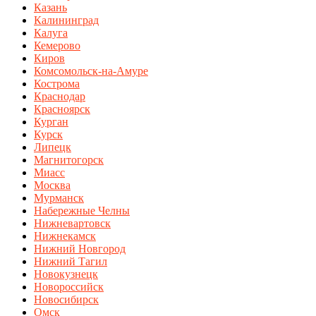
Казань
Калининград
Калуга
Кемерово
Киров
Комсомольск-на-Амуре
Кострома
Краснодар
Красноярск
Курган
Курск
Липецк
Магнитогорск
Миасс
Москва
Мурманск
Набережные Челны
Нижневартовск
Нижнекамск
Нижний Новгород
Нижний Тагил
Новокузнецк
Новороссийск
Новосибирск
Омск