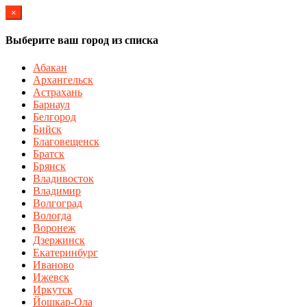
×
Выберите ваш город из списка
Абакан
Архангельск
Астрахань
Барнаул
Белгород
Бийск
Благовещенск
Братск
Брянск
Владивосток
Владимир
Волгоград
Вологда
Воронеж
Дзержинск
Екатеринбург
Иваново
Ижевск
Иркутск
Йошкар-Ола