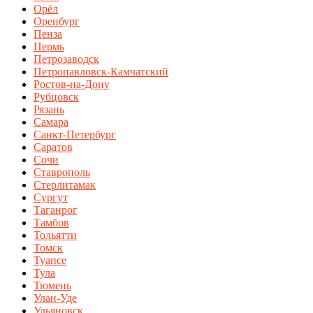
Орёл
Оренбург
Пенза
Пермь
Петрозаводск
Петропавловск-Камчатский
Ростов-на-Дону
Рубцовск
Рязань
Самара
Санкт-Петербург
Саратов
Сочи
Ставрополь
Стерлитамак
Сургут
Таганрог
Тамбов
Тольятти
Томск
Туапсе
Тула
Тюмень
Улан-Уде
Ульяновск