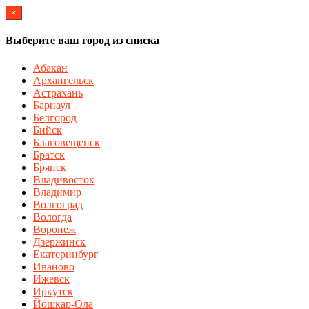
×
Выберите ваш город из списка
Абакан
Архангельск
Астрахань
Барнаул
Белгород
Бийск
Благовещенск
Братск
Брянск
Владивосток
Владимир
Волгоград
Вологда
Воронеж
Дзержинск
Екатеринбург
Иваново
Ижевск
Иркутск
Йошкар-Ола