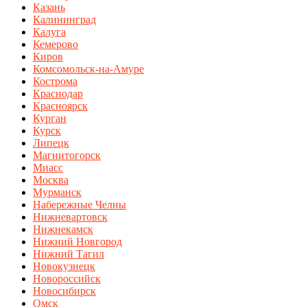
Казань
Калининград
Калуга
Кемерово
Киров
Комсомольск-на-Амуре
Кострома
Краснодар
Красноярск
Курган
Курск
Липецк
Магнитогорск
Миасс
Москва
Мурманск
Набережные Челны
Нижневартовск
Нижнекамск
Нижний Новгород
Нижний Тагил
Новокузнецк
Новороссийск
Новосибирск
Омск