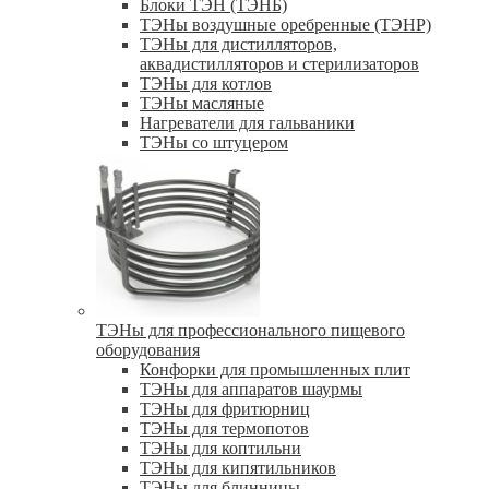
Блоки ТЭН (ТЭНБ)
ТЭНы воздушные оребренные (ТЭНР)
ТЭНы для дистилляторов,
аквадистилляторов и стерилизаторов
ТЭНы для котлов
ТЭНы масляные
Нагреватели для гальваники
ТЭНы со штуцером
ТЭНы для профессионального пищевого
оборудования
Конфорки для промышленных плит
ТЭНы для аппаратов шаурмы
ТЭНы для фритюрниц
ТЭНы для термопотов
ТЭНы для коптильни
ТЭНы для кипятильников
ТЭНы для блинницы