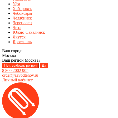
Уфа
Хабаровск
Чебоксары
Челябинск
Череповец
Чита
Южно-Сахалинск
Якутск
Ярославль
Ваш город:
Москва
Ваш регион
Москва
?
Нет, выбрать регион
Да
8 800 2002 905
order@zavodtenov.ru
Личный кабинет
Перейти
Перейти
к
к
навигации
содержимому