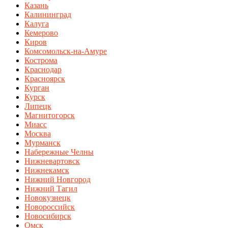
Казань
Калининград
Калуга
Кемерово
Киров
Комсомольск-на-Амуре
Кострома
Краснодар
Красноярск
Курган
Курск
Липецк
Магнитогорск
Миасс
Москва
Мурманск
Набережные Челны
Нижневартовск
Нижнекамск
Нижний Новгород
Нижний Тагил
Новокузнецк
Новороссийск
Новосибирск
Омск