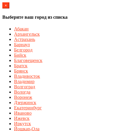
×
Выберите ваш город из списка
Абакан
Архангельск
Астрахань
Барнаул
Белгород
Бийск
Благовещенск
Братск
Брянск
Владивосток
Владимир
Волгоград
Вологда
Воронеж
Дзержинск
Екатеринбург
Иваново
Ижевск
Иркутск
Йошкар-Ола