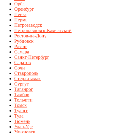
Орёл
Оренбург
Пенза
Пермь
Петрозаводск
Петропавловск-Камчатский
Ростов-на-Дону
Рубцовск
Рязань
Самара
Санкт-Петербург
Саратов
Сочи
Ставрополь
Стерлитамак
Сургут
Таганрог
Тамбов
Тольятти
Томск
Туапсе
Тула
Тюмень
Улан-Уде
Ульяновск