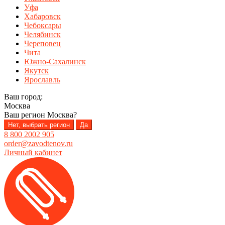
Уфа
Хабаровск
Чебоксары
Челябинск
Череповец
Чита
Южно-Сахалинск
Якутск
Ярославль
Ваш город:
Москва
Ваш регион
Москва
?
Нет, выбрать регион
Да
8 800 2002 905
order@zavodtenov.ru
Личный кабинет
Перейти
Перейти
к
к
навигации
содержимому