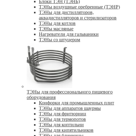
Блоки ТЭН (ТЭНБ)
ТЭНы воздушные оребренные (ТЭНР)
ТЭНы для дистилляторов,
аквадистилляторов и стерилизаторов
ТЭНы для котлов
ТЭНы масляные
Нагреватели для гальваники
ТЭНы со штуцером
ТЭНы для профессионального пищевого
оборудования
Конфорки для промышленных плит
ТЭНы для аппаратов шаурмы
ТЭНы для фритюрниц
ТЭНы для термопотов
ТЭНы для коптильни
ТЭНы для кипятильников
ТЭНы для блинницы