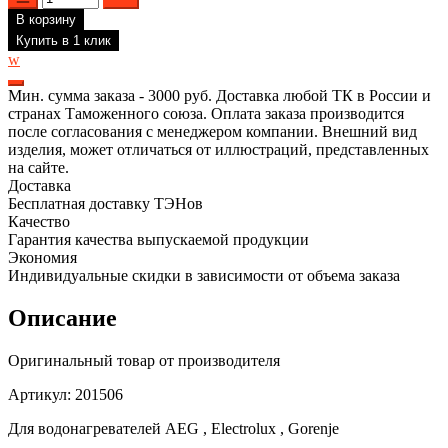
товара
В корзину
ТЭН
для
Купить в 1 клик
водонагревателя
w
AEG,
Electrolux,
Мин. сумма заказа - 3000 руб. Доставка любой ТК в России и
1.3
странах Таможенного союза. Оплата заказа производится
кВт,
после согласования с менеджером компании. Внешний вид
L450мм,
изделия, может отличаться от иллюстраций, представленных
201506
на сайте.
Доставка
Бесплатная доставку ТЭНов
Качество
Гарантия качества выпускаемой продукции
Экономия
Индивидуальные скидки в зависимости от объема заказа
Описание
Оригинальный товар от производителя
Артикул: 201506
Для водонагревателей AEG , Electrolux , Gorenje