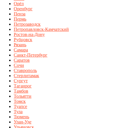
Орёл
Оренбург
Пенза
Пермь
Петрозаводск
Петропавловск-Камчатский
Ростов-на-Дону
Рубцовск
Рязань
Самара
Санкт-Петербург
Саратов
Сочи
Ставрополь
Стерлитамак
Сургут
Таганрог
Тамбов
Тольятти
Томск
Туапсе
Тула
Тюмень
Улан-Уде
Ульяновск