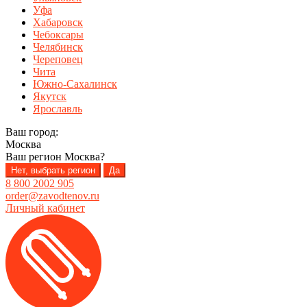
Уфа
Хабаровск
Чебоксары
Челябинск
Череповец
Чита
Южно-Сахалинск
Якутск
Ярославль
Ваш город:
Москва
Ваш регион
Москва
?
Нет, выбрать регион
Да
8 800 2002 905
order@zavodtenov.ru
Личный кабинет
Перейти
Перейти
к
к
навигации
содержимому