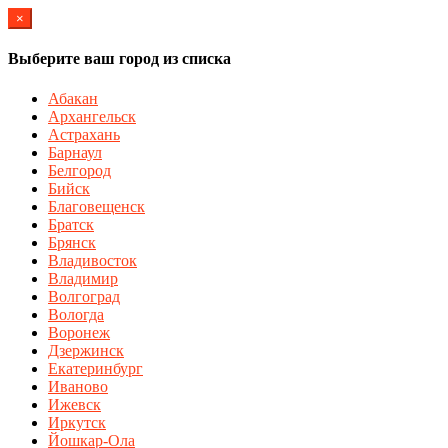
×
Выберите ваш город из списка
Абакан
Архангельск
Астрахань
Барнаул
Белгород
Бийск
Благовещенск
Братск
Брянск
Владивосток
Владимир
Волгоград
Вологда
Воронеж
Дзержинск
Екатеринбург
Иваново
Ижевск
Иркутск
Йошкар-Ола