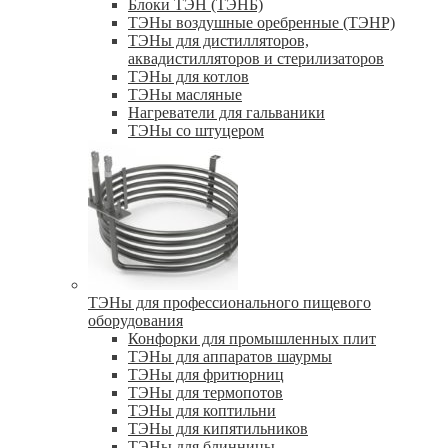
Блоки ТЭН (ТЭНБ)
ТЭНы воздушные оребренные (ТЭНР)
ТЭНы для дистилляторов,
аквадистилляторов и стерилизаторов
ТЭНы для котлов
ТЭНы масляные
Нагреватели для гальваники
ТЭНы со штуцером
ТЭНы для профессионального пищевого
оборудования
Конфорки для промышленных плит
ТЭНы для аппаратов шаурмы
ТЭНы для фритюрниц
ТЭНы для термопотов
ТЭНы для коптильни
ТЭНы для кипятильников
ТЭНы для блинницы