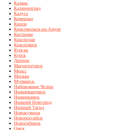
Казань
Калининград
Калуга
Кемерово
Киров
Комсомольск-на-Амуре
Кострома
Краснодар
Красноярск
Курган
Курск
Липецк
Магнитогорск
Миасс
Москва
Мурманск
Набережные Челны
Нижневартовск
Нижнекамск
Нижний Новгород
Нижний Тагил
Новокузнецк
Новороссийск
Новосибирск
Омск