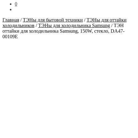
0
Главная
/
ТЭНы для бытовой техники
/
ТЭНы для оттайки
холодильников
/
ТЭНы для холодильника Samsung
/
ТЭН
оттайки для холодильника Samsung, 150W, стекло, DA47-
00109E