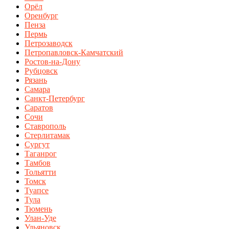
Орёл
Оренбург
Пенза
Пермь
Петрозаводск
Петропавловск-Камчатский
Ростов-на-Дону
Рубцовск
Рязань
Самара
Санкт-Петербург
Саратов
Сочи
Ставрополь
Стерлитамак
Сургут
Таганрог
Тамбов
Тольятти
Томск
Туапсе
Тула
Тюмень
Улан-Уде
Ульяновск