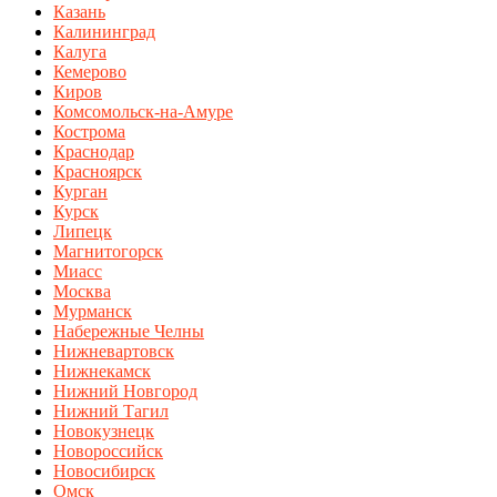
Казань
Калининград
Калуга
Кемерово
Киров
Комсомольск-на-Амуре
Кострома
Краснодар
Красноярск
Курган
Курск
Липецк
Магнитогорск
Миасс
Москва
Мурманск
Набережные Челны
Нижневартовск
Нижнекамск
Нижний Новгород
Нижний Тагил
Новокузнецк
Новороссийск
Новосибирск
Омск