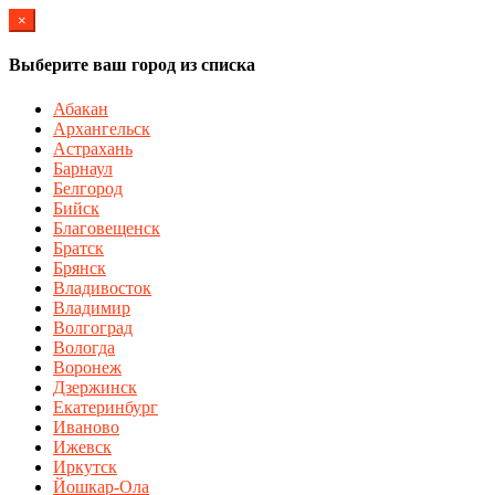
×
Выберите ваш город из списка
Абакан
Архангельск
Астрахань
Барнаул
Белгород
Бийск
Благовещенск
Братск
Брянск
Владивосток
Владимир
Волгоград
Вологда
Воронеж
Дзержинск
Екатеринбург
Иваново
Ижевск
Иркутск
Йошкар-Ола