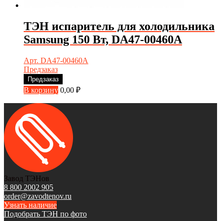
ТЭН испаритель для холодильника
Samsung 150 Вт, DA47-00460A
Арт. DA47-00460A
Предзаказ
Предзаказ
В корзину
0,00
₽
Завод ТЭНов
8 800 2002 905
order@zavodtenov.ru
Узнать наличие
Подобрать ТЭН по фото