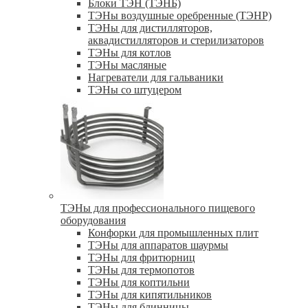
Блоки ТЭН (ТЭНБ)
ТЭНы воздушные оребренные (ТЭНР)
ТЭНы для дистилляторов,
аквадистилляторов и стерилизаторов
ТЭНы для котлов
ТЭНы масляные
Нагреватели для гальваники
ТЭНы со штуцером
ТЭНы для профессионального пищевого
оборудования
Конфорки для промышленных плит
ТЭНы для аппаратов шаурмы
ТЭНы для фритюрниц
ТЭНы для термопотов
ТЭНы для коптильни
ТЭНы для кипятильников
ТЭНы для блинницы