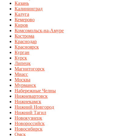
Казань
Калининград
Калуга
Кемерово
Киров
Комсомольск-на-Амуре
Кострома
Краснодар
Красноярск
Курган
Курск
Липецк
Магнитогорск
Миасс
Москва
Мурманск
Набережные Челны
Нижневартовск
Нижнекамск
Нижний Новгород
Нижний Тагил
Новокузнецк
Новороссийск
Новосибирск
Омск