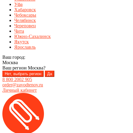
Уфа
Хабаровск
Чебоксары
Челябинск
Череповец
Чита
Южно-Сахалинск
Якутск
Ярославль
Ваш город:
Москва
Ваш регион
Москва
?
Нет, выбрать регион
Да
8 800 2002 905
order@zavodtenov.ru
Личный кабинет
Перейти
Перейти
к
к
навигации
содержимому