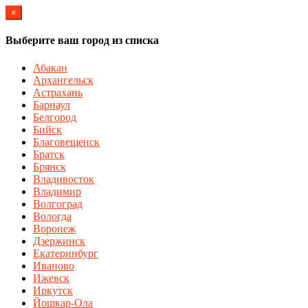
×
Выберите ваш город из списка
Абакан
Архангельск
Астрахань
Барнаул
Белгород
Бийск
Благовещенск
Братск
Брянск
Владивосток
Владимир
Волгоград
Вологда
Воронеж
Дзержинск
Екатеринбург
Иваново
Ижевск
Иркутск
Йошкар-Ола