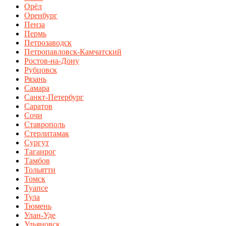
Орёл
Оренбург
Пенза
Пермь
Петрозаводск
Петропавловск-Камчатский
Ростов-на-Дону
Рубцовск
Рязань
Самара
Санкт-Петербург
Саратов
Сочи
Ставрополь
Стерлитамак
Сургут
Таганрог
Тамбов
Тольятти
Томск
Туапсе
Тула
Тюмень
Улан-Уде
Ульяновск