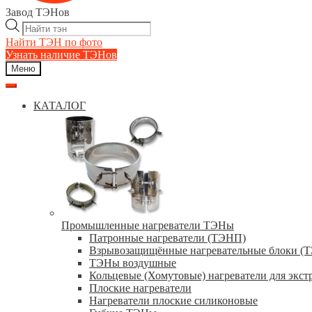
Завод ТЭНов
Поиск
товаров
Найти ТЭН по фото
Узнать наличие ТЭНов
Меню
КАТАЛОГ
Промышленные нагреватели ТЭНы
Патронные нагреватели (ТЭНП)
Взрывозащищённые нагревательные блоки (
ТЭНы воздушные
Кольцевые (Хомутовые) нагреватели для экст
Плоские нагреватели
Нагреватели плоские силиконовые