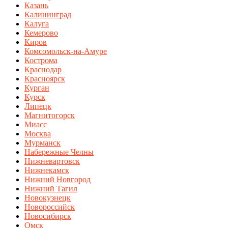
Казань
Калининград
Калуга
Кемерово
Киров
Комсомольск-на-Амуре
Кострома
Краснодар
Красноярск
Курган
Курск
Липецк
Магнитогорск
Миасс
Москва
Мурманск
Набережные Челны
Нижневартовск
Нижнекамск
Нижний Новгород
Нижний Тагил
Новокузнецк
Новороссийск
Новосибирск
Омск