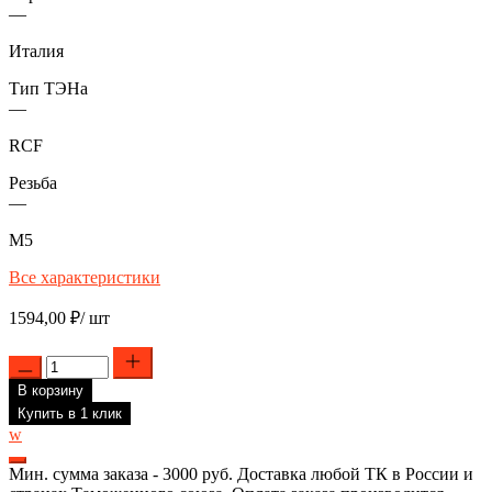
—
Италия
Тип ТЭНа
—
RCF
Резьба
—
М5
Все характеристики
1594,00
₽
/ шт
Количество
товара
В корзину
ТЭН
RCF
Купить в 1 клик
для
w
водонагревателя
Ariston,
Мин. сумма заказа - 3000 руб. Доставка любой ТК в России и