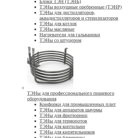
Блоки ТЭН (ТЭНБ)
ТЭНы воздушные оребренные (ТЭНР)
ТЭНы для дистилляторов,
аквадистилляторов и стерилизаторов
ТЭНы для котлов
ТЭНы масляные
Нагреватели для гальваники
ТЭНы со штуцером
ТЭНы для профессионального пищевого
оборудования
Конфорки для промышленных плит
ТЭНы для аппаратов шаурмы
ТЭНы для фритюрниц
ТЭНы для термопотов
ТЭНы для коптильни
ТЭНы для кипятильников
ТЭНы для блинницы