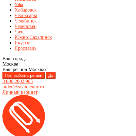
Уфа
Хабаровск
Чебоксары
Челябинск
Череповец
Чита
Южно-Сахалинск
Якутск
Ярославль
Ваш город:
Москва
Ваш регион
Москва
?
Нет, выбрать регион
Да
8 800 2002 905
order@zavodtenov.ru
Личный кабинет
Перейти
Перейти
к
к
навигации
содержимому