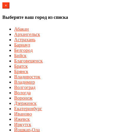
×
Выберите ваш город из списка
Абакан
Архангельск
Астрахань
Барнаул
Белгород
Бийск
Благовещенск
Братск
Брянск
Владивосток
Владимир
Волгоград
Вологда
Воронеж
Дзержинск
Екатеринбург
Иваново
Ижевск
Иркутск
Йошкар-Ола