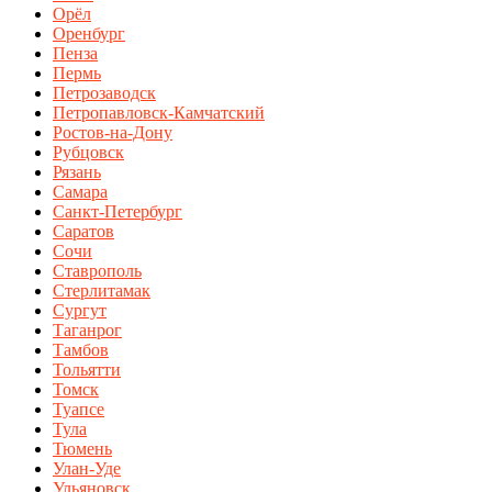
Орёл
Оренбург
Пенза
Пермь
Петрозаводск
Петропавловск-Камчатский
Ростов-на-Дону
Рубцовск
Рязань
Самара
Санкт-Петербург
Саратов
Сочи
Ставрополь
Стерлитамак
Сургут
Таганрог
Тамбов
Тольятти
Томск
Туапсе
Тула
Тюмень
Улан-Уде
Ульяновск