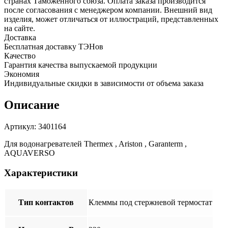
Thermex,
странах Таможенного союза. Оплата заказа производится
1.5
после согласования с менеджером компании. Внешний вид
кВт,
изделия, может отличаться от иллюстраций, представленных
М5,
на сайте.
3401164
Доставка
Бесплатная доставку ТЭНов
Качество
Гарантия качества выпускаемой продукции
Экономия
Индивидуальные скидки в зависимости от объема заказа
Описание
Артикул: 3401164
Для водонагревателей Thermex , Ariston , Garanterm ,
AQUAVERSO
Характеристики
Тип контактов
Клеммы под стержневой термостат