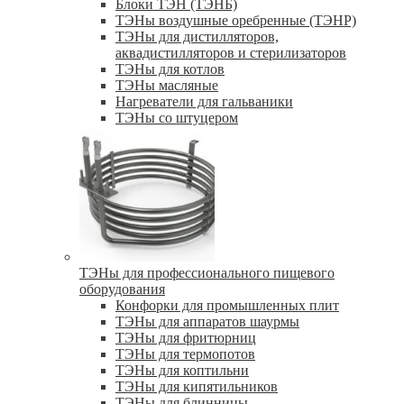
Блоки ТЭН (ТЭНБ)
ТЭНы воздушные оребренные (ТЭНР)
ТЭНы для дистилляторов,
аквадистилляторов и стерилизаторов
ТЭНы для котлов
ТЭНы масляные
Нагреватели для гальваники
ТЭНы со штуцером
ТЭНы для профессионального пищевого
оборудования
Конфорки для промышленных плит
ТЭНы для аппаратов шаурмы
ТЭНы для фритюрниц
ТЭНы для термопотов
ТЭНы для коптильни
ТЭНы для кипятильников
ТЭНы для блинницы