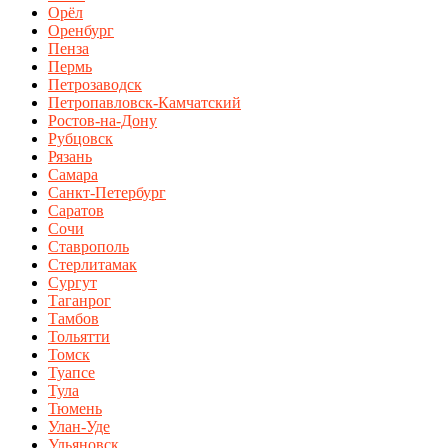
Орёл
Оренбург
Пенза
Пермь
Петрозаводск
Петропавловск-Камчатский
Ростов-на-Дону
Рубцовск
Рязань
Самара
Санкт-Петербург
Саратов
Сочи
Ставрополь
Стерлитамак
Сургут
Таганрог
Тамбов
Тольятти
Томск
Туапсе
Тула
Тюмень
Улан-Уде
Ульяновск