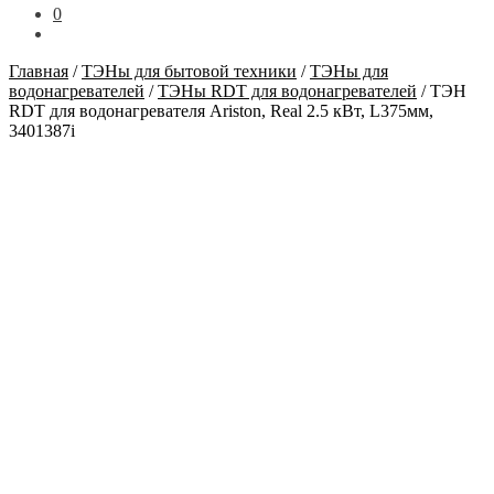
0
Главная
/
ТЭНы для бытовой техники
/
ТЭНы для
водонагревателей
/
ТЭНы RDT для водонагревателей
/
ТЭН
RDT для водонагревателя Ariston, Real 2.5 кВт, L375мм,
3401387i