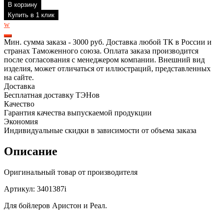
В корзину
ТЭН
RDT
Купить в 1 клик
для
w
водонагревателя
Ariston,
Мин. сумма заказа - 3000 руб. Доставка любой ТК в России и
Real
странах Таможенного союза. Оплата заказа производится
2.5
после согласования с менеджером компании. Внешний вид
кВт,
изделия, может отличаться от иллюстраций, представленных
L375мм,
на сайте.
3401387i
Доставка
Бесплатная доставку ТЭНов
Качество
Гарантия качества выпускаемой продукции
Экономия
Индивидуальные скидки в зависимости от объема заказа
Описание
Оригинальный товар от производителя
Артикул: 3401387i
Для бойлеров Аристон и Реал.