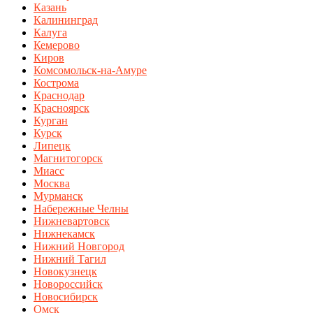
Казань
Калининград
Калуга
Кемерово
Киров
Комсомольск-на-Амуре
Кострома
Краснодар
Красноярск
Курган
Курск
Липецк
Магнитогорск
Миасс
Москва
Мурманск
Набережные Челны
Нижневартовск
Нижнекамск
Нижний Новгород
Нижний Тагил
Новокузнецк
Новороссийск
Новосибирск
Омск