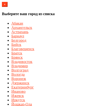
×
Выберите ваш город из списка
Абакан
Архангельск
Астрахань
Барнаул
Белгород
Бийск
Благовещенск
Братск
Брянск
Владивосток
Владимир
Волгоград
Вологда
Воронеж
Дзержинск
Екатеринбург
Иваново
Ижевск
Иркутск
Йошкар-Ола