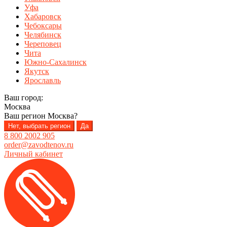
Уфа
Хабаровск
Чебоксары
Челябинск
Череповец
Чита
Южно-Сахалинск
Якутск
Ярославль
Ваш город:
Москва
Ваш регион
Москва
?
Нет, выбрать регион
Да
8 800 2002 905
order@zavodtenov.ru
Личный кабинет
Перейти
Перейти
к
к
навигации
содержимому