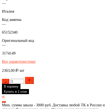
—
Италия
Код замены
—
65152340
Оригинальный код
—
3174149
Все характеристики
2363,00
₽
/ шт
Количество
товара
В корзину
ТЭН
RF
Купить в 1 клик
для
w
водонагревателя
Ariston,
Мин. сумма заказа - 3000 руб. Доставка любой ТК в России и