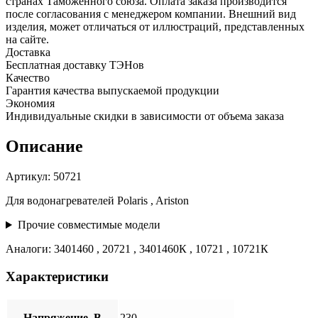
Regent
странах Таможенного союза. Оплата заказа производится
2.5
после согласования с менеджером компании. Внешний вид
кВт,
изделия, может отличаться от иллюстраций, представленных
M4,
на сайте.
L363мм,
Доставка
50721
Бесплатная доставку ТЭНов
Качество
Гарантия качества выпускаемой продукции
Экономия
Индивидуальные скидки в зависимости от объема заказа
Описание
Артикул: 50721
Для водонагревателей Polaris , Ariston
Прочие совместимые модели
Аналоги: 3401460 , 20721 , 3401460К , 10721 , 10721К
Характеристики
Напряжение, В
230