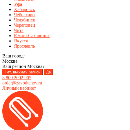
Уфа
Хабаровск
Чебоксары
Челябинск
Череповец
Чита
Южно-Сахалинск
Якутск
Ярославль
Ваш город:
Москва
Ваш регион
Москва
?
Нет, выбрать регион
Да
8 800 2002 905
order@zavodtenov.ru
Личный кабинет
Перейти
Перейти
к
к
навигации
содержимому