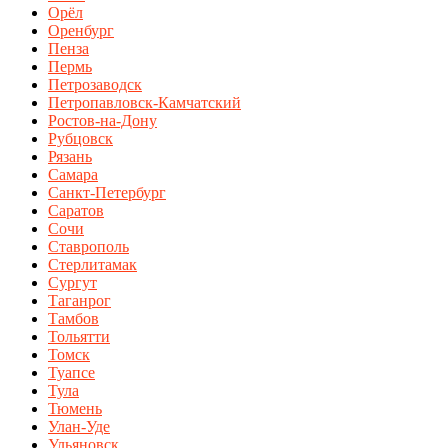
Орёл
Оренбург
Пенза
Пермь
Петрозаводск
Петропавловск-Камчатский
Ростов-на-Дону
Рубцовск
Рязань
Самара
Санкт-Петербург
Саратов
Сочи
Ставрополь
Стерлитамак
Сургут
Таганрог
Тамбов
Тольятти
Томск
Туапсе
Тула
Тюмень
Улан-Уде
Ульяновск