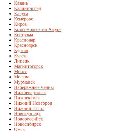
Казань
Калининград
Калуга
Кемерово
Киров
Комсомольск-на-Амуре
Кострома
Краснодар
Красноярск
Курган
Курск
Липецк
Магнитогорск
Миасс
Москва
Мурманск
Набережные Челны
Нижневартовск
Нижнекамск
Нижний Новгород
Нижний Тагил
Новокузнецк
Новороссийск
Новосибирск
Омск