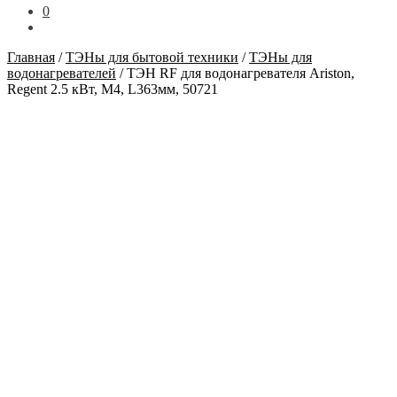
0
Главная
/
ТЭНы для бытовой техники
/
ТЭНы для
водонагревателей
/
ТЭН RF для водонагревателя Ariston,
Regent 2.5 кВт, M4, L363мм, 50721