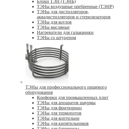
Блоки ТЭН (ТЭНБ)
ТЭНы воздушные оребренные (ТЭНР)
ТЭНы для дистилляторов,
аквадистилляторов и стерилизаторов
ТЭНы для котлов
ТЭНы масляные
Нагреватели для гальваники
ТЭНы со штуцером
ТЭНы для профессионального пищевого
оборудования
Конфорки для промышленных плит
ТЭНы для аппаратов шаурмы
ТЭНы для фритюрниц
ТЭНы для термопотов
ТЭНы для коптильни
ТЭНы для кипятильников
ТЭНы для блинницы