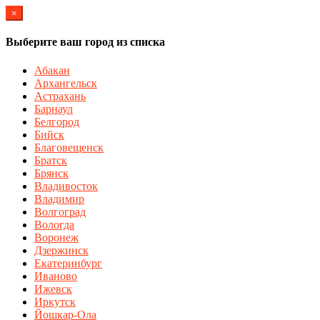
×
Выберите ваш город из списка
Абакан
Архангельск
Астрахань
Барнаул
Белгород
Бийск
Благовещенск
Братск
Брянск
Владивосток
Владимир
Волгоград
Вологда
Воронеж
Дзержинск
Екатеринбург
Иваново
Ижевск
Иркутск
Йошкар-Ола