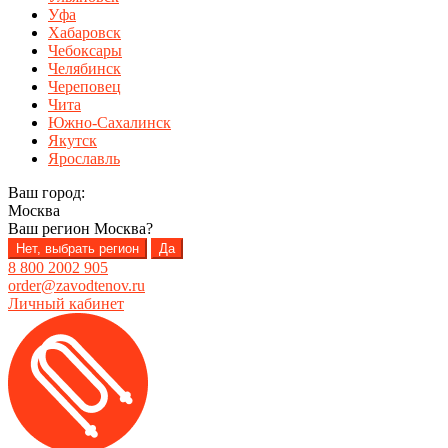
Уфа
Хабаровск
Чебоксары
Челябинск
Череповец
Чита
Южно-Сахалинск
Якутск
Ярославль
Ваш город:
Москва
Ваш регион
Москва
?
Нет, выбрать регион
Да
8 800 2002 905
order@zavodtenov.ru
Личный кабинет
Перейти
Перейти
к
к
навигации
содержимому