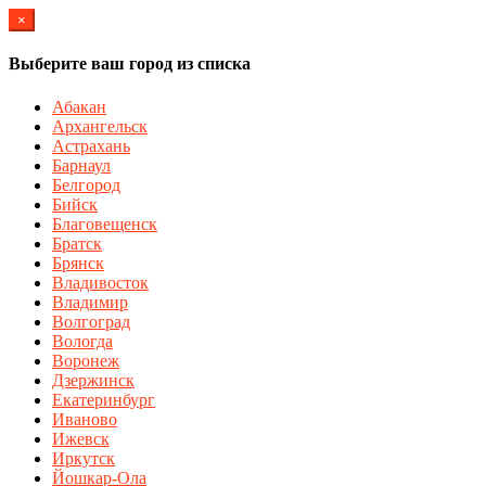
×
Выберите ваш город из списка
Абакан
Архангельск
Астрахань
Барнаул
Белгород
Бийск
Благовещенск
Братск
Брянск
Владивосток
Владимир
Волгоград
Вологда
Воронеж
Дзержинск
Екатеринбург
Иваново
Ижевск
Иркутск
Йошкар-Ола