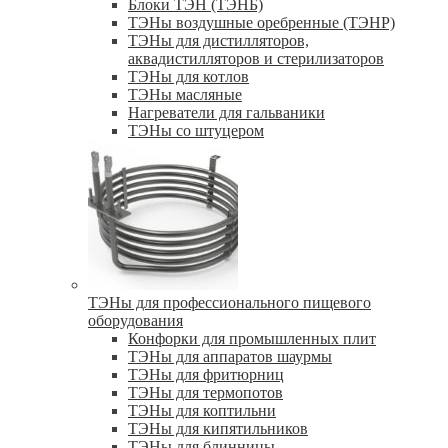
Блоки ТЭН (ТЭНБ)
ТЭНы воздушные оребренные (ТЭНР)
ТЭНы для дистилляторов,
аквадистилляторов и стерилизаторов
ТЭНы для котлов
ТЭНы масляные
Нагреватели для гальваники
ТЭНы со штуцером
ТЭНы для профессионального пищевого
оборудования
Конфорки для промышленных плит
ТЭНы для аппаратов шаурмы
ТЭНы для фритюрниц
ТЭНы для термопотов
ТЭНы для коптильни
ТЭНы для кипятильников
ТЭНы для блинницы