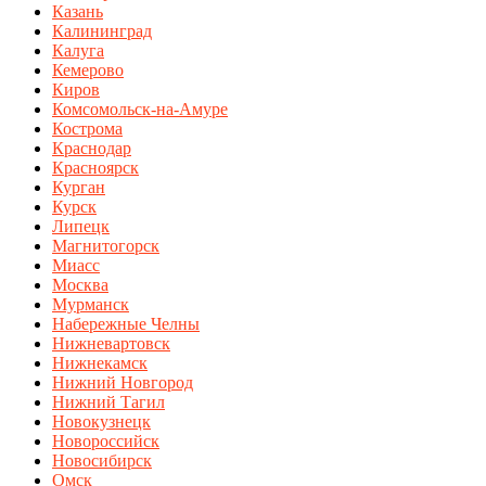
Казань
Калининград
Калуга
Кемерово
Киров
Комсомольск-на-Амуре
Кострома
Краснодар
Красноярск
Курган
Курск
Липецк
Магнитогорск
Миасс
Москва
Мурманск
Набережные Челны
Нижневартовск
Нижнекамск
Нижний Новгород
Нижний Тагил
Новокузнецк
Новороссийск
Новосибирск
Омск