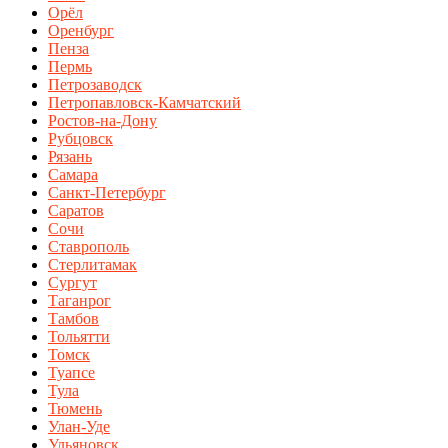
Орёл
Оренбург
Пенза
Пермь
Петрозаводск
Петропавловск-Камчатский
Ростов-на-Дону
Рубцовск
Рязань
Самара
Санкт-Петербург
Саратов
Сочи
Ставрополь
Стерлитамак
Сургут
Таганрог
Тамбов
Тольятти
Томск
Туапсе
Тула
Тюмень
Улан-Уде
Ульяновск