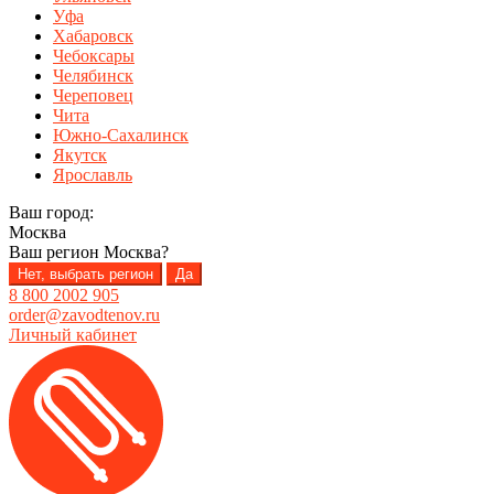
Уфа
Хабаровск
Чебоксары
Челябинск
Череповец
Чита
Южно-Сахалинск
Якутск
Ярославль
Ваш город:
Москва
Ваш регион
Москва
?
Нет, выбрать регион
Да
8 800 2002 905
order@zavodtenov.ru
Личный кабинет
Перейти
Перейти
к
к
навигации
содержимому