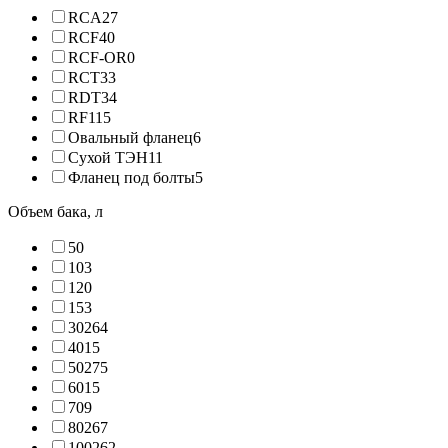
RCA
27
RCF
40
RCF-OR
0
RCT
33
RDT
34
RF
115
Овальный фланец
6
Сухой ТЭН
11
Фланец под болты
5
Объем бака, л
5
0
10
3
12
0
15
3
30
264
40
15
50
275
60
15
70
9
80
267
100
262