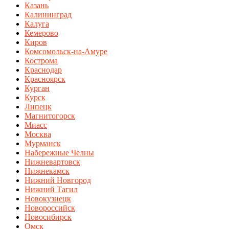
Казань
Калининград
Калуга
Кемерово
Киров
Комсомольск-на-Амуре
Кострома
Краснодар
Красноярск
Курган
Курск
Липецк
Магнитогорск
Миасс
Москва
Мурманск
Набережные Челны
Нижневартовск
Нижнекамск
Нижний Новгород
Нижний Тагил
Новокузнецк
Новороссийск
Новосибирск
Омск