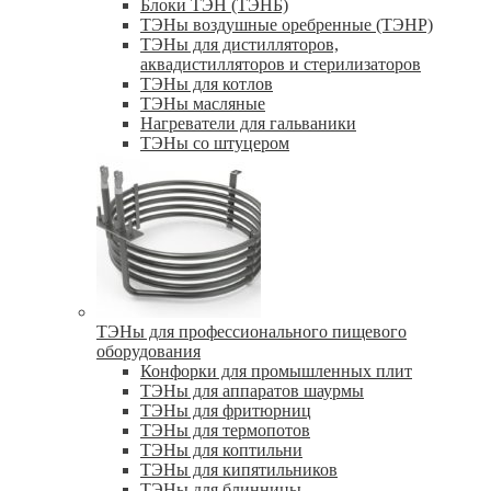
Блоки ТЭН (ТЭНБ)
ТЭНы воздушные оребренные (ТЭНР)
ТЭНы для дистилляторов,
аквадистилляторов и стерилизаторов
ТЭНы для котлов
ТЭНы масляные
Нагреватели для гальваники
ТЭНы со штуцером
ТЭНы для профессионального пищевого
оборудования
Конфорки для промышленных плит
ТЭНы для аппаратов шаурмы
ТЭНы для фритюрниц
ТЭНы для термопотов
ТЭНы для коптильни
ТЭНы для кипятильников
ТЭНы для блинницы