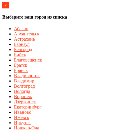
×
Выберите ваш город из списка
Абакан
Архангельск
Астрахань
Барнаул
Белгород
Бийск
Благовещенск
Братск
Брянск
Владивосток
Владимир
Волгоград
Вологда
Воронеж
Дзержинск
Екатеринбург
Иваново
Ижевск
Иркутск
Йошкар-Ола