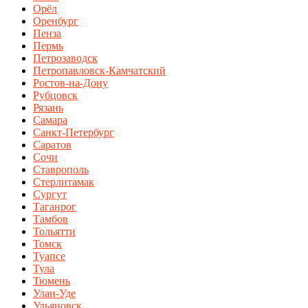
Орёл
Оренбург
Пенза
Пермь
Петрозаводск
Петропавловск-Камчатский
Ростов-на-Дону
Рубцовск
Рязань
Самара
Санкт-Петербург
Саратов
Сочи
Ставрополь
Стерлитамак
Сургут
Таганрог
Тамбов
Тольятти
Томск
Туапсе
Тула
Тюмень
Улан-Уде
Ульяновск