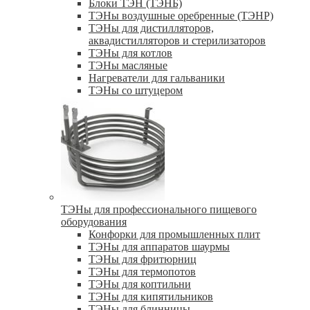
Блоки ТЭН (ТЭНБ)
ТЭНы воздушные оребренные (ТЭНР)
ТЭНы для дистилляторов,
аквадистилляторов и стерилизаторов
ТЭНы для котлов
ТЭНы масляные
Нагреватели для гальваники
ТЭНы со штуцером
ТЭНы для профессионального пищевого
оборудования
Конфорки для промышленных плит
ТЭНы для аппаратов шаурмы
ТЭНы для фритюрниц
ТЭНы для термопотов
ТЭНы для коптильни
ТЭНы для кипятильников
ТЭНы для блинницы