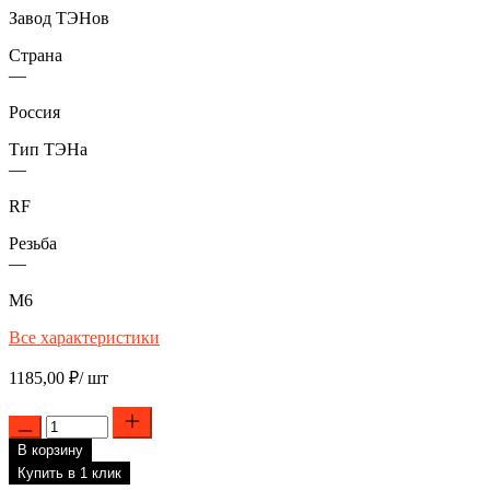
Завод ТЭНов
Страна
—
Россия
Тип ТЭНа
—
RF
Резьба
—
М6
Все характеристики
1185,00
₽
/ шт
Количество
товара
В корзину
ТЭН
RF
Купить в 1 клик