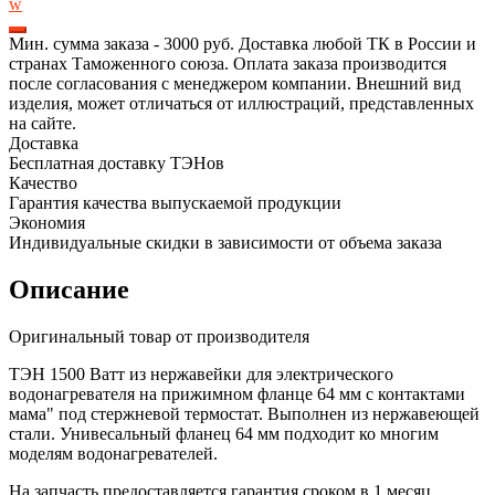
для
w
водонагревателя
ОКА
Мин. сумма заказа - 3000 руб. Доставка любой ТК в России и
1.5
странах Таможенного союза. Оплата заказа производится
кВт,
после согласования с менеджером компании. Внешний вид
М6,
изделия, может отличаться от иллюстраций, представленных
L200мм,
на сайте.
20196
Доставка
Бесплатная доставку ТЭНов
Качество
Гарантия качества выпускаемой продукции
Экономия
Индивидуальные скидки в зависимости от объема заказа
Описание
Оригинальный товар от производителя
ТЭН 1500 Ватт из нержавейки для электрического
водонагревателя на прижимном фланце 64 мм с контактами
мама" под стержневой термостат. Выполнен из нержавеющей
стали. Унивесальный фланец 64 мм подходит ко многим
моделям водонагревателей.
На запчасть предоставляется гарантия сроком в 1 месяц.