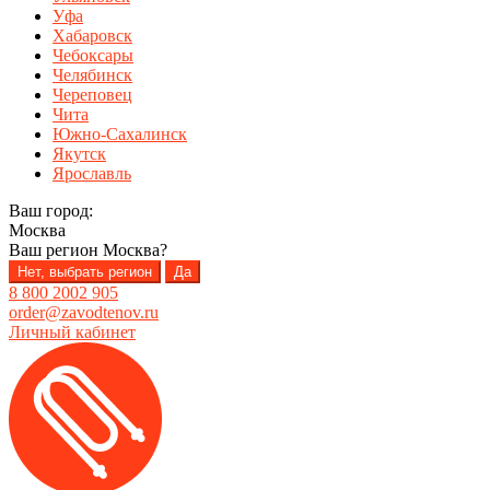
Уфа
Хабаровск
Чебоксары
Челябинск
Череповец
Чита
Южно-Сахалинск
Якутск
Ярославль
Ваш город:
Москва
Ваш регион
Москва
?
Нет, выбрать регион
Да
8 800 2002 905
order@zavodtenov.ru
Личный кабинет
Перейти
Перейти
к
к
навигации
содержимому