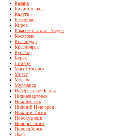
Казань
Калининград
Калуга
Кемерово
Киров
Комсомольск-на-Амуре
Кострома
Краснодар
Красноярск
Курган
Курск
Липецк
Магнитогорск
Миасс
Москва
Мурманск
Набережные Челны
Нижневартовск
Нижнекамск
Нижний Новгород
Нижний Тагил
Новокузнецк
Новороссийск
Новосибирск
Омск