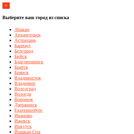
×
Выберите ваш город из списка
Абакан
Архангельск
Астрахань
Барнаул
Белгород
Бийск
Благовещенск
Братск
Брянск
Владивосток
Владимир
Волгоград
Вологда
Воронеж
Дзержинск
Екатеринбург
Иваново
Ижевск
Иркутск
Йошкар-Ола