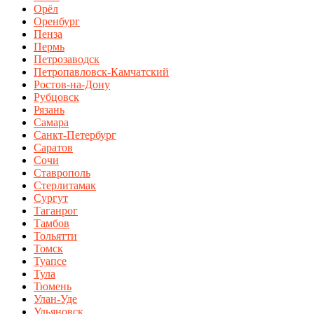
Орёл
Оренбург
Пенза
Пермь
Петрозаводск
Петропавловск-Камчатский
Ростов-на-Дону
Рубцовск
Рязань
Самара
Санкт-Петербург
Саратов
Сочи
Ставрополь
Стерлитамак
Сургут
Таганрог
Тамбов
Тольятти
Томск
Туапсе
Тула
Тюмень
Улан-Уде
Ульяновск