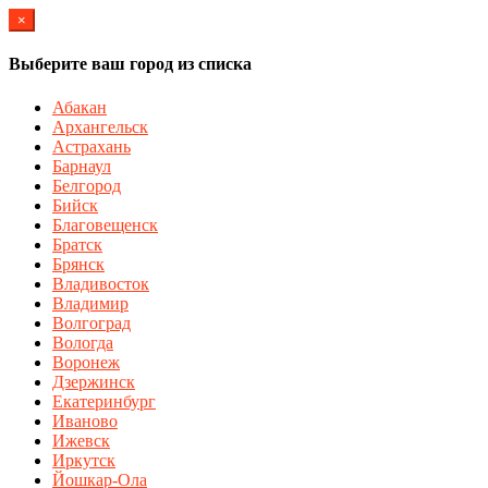
×
Выберите ваш город из списка
Абакан
Архангельск
Астрахань
Барнаул
Белгород
Бийск
Благовещенск
Братск
Брянск
Владивосток
Владимир
Волгоград
Вологда
Воронеж
Дзержинск
Екатеринбург
Иваново
Ижевск
Иркутск
Йошкар-Ола