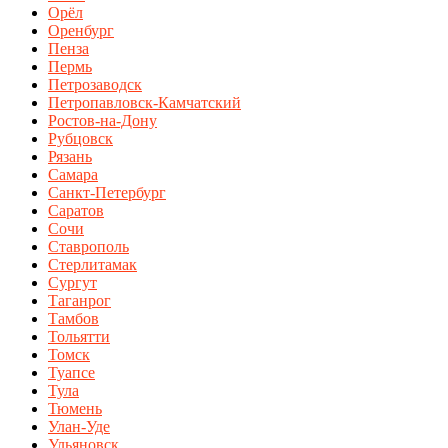
Орёл
Оренбург
Пенза
Пермь
Петрозаводск
Петропавловск-Камчатский
Ростов-на-Дону
Рубцовск
Рязань
Самара
Санкт-Петербург
Саратов
Сочи
Ставрополь
Стерлитамак
Сургут
Таганрог
Тамбов
Тольятти
Томск
Туапсе
Тула
Тюмень
Улан-Уде
Ульяновск