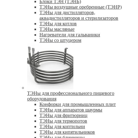
Блоки ТЭН (ТЭНБ)
ТЭНы воздушные оребренные (ТЭНР)
ТЭНы для дистилляторов,
аквадистилляторов и стерилизаторов
ТЭНы для котлов
ТЭНы масляные
Нагреватели для гальваники
ТЭНы со штуцером
ТЭНы для профессионального пищевого
оборудования
Конфорки для промышленных плит
ТЭНы для аппаратов шаурмы
ТЭНы для фритюрниц
ТЭНы для термопотов
ТЭНы для коптильни
ТЭНы для кипятильников
ТЭНы для блинницы