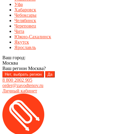
Уфа
Хабаровск
Чебоксары
Челябинск
Череповец
Чита
Южно-Сахалинск
Якутск
Ярославль
Ваш город:
Москва
Ваш регион
Москва
?
Нет, выбрать регион
Да
8 800 2002 905
order@zavodtenov.ru
Личный кабинет
Перейти
Перейти
к
к
навигации
содержимому