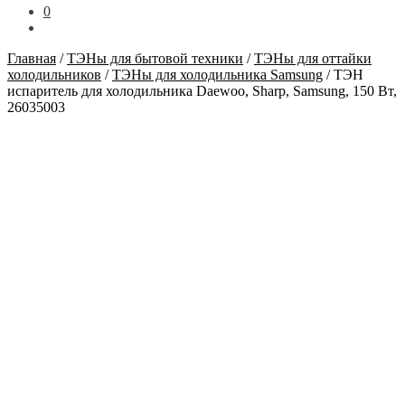
0
Главная
/
ТЭНы для бытовой техники
/
ТЭНы для оттайки
холодильников
/
ТЭНы для холодильника Samsung
/
ТЭН
испаритель для холодильника Daewoo, Sharp, Samsung, 150 Вт,
26035003