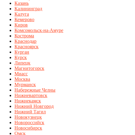
Казань
Калининград
Калуга
Кемерово
Киров
Комсомольск-на-Амуре
Кострома
Краснодар
Красноярск
Курган
Курск
Липецк
Магнитогорск
Миасс
Москва
Мурманск
Набережные Челны
Нижневартовск
Нижнекамск
Нижний Новгород
Нижний Тагил
Новокузнецк
Новороссийск
Новосибирск
Омск