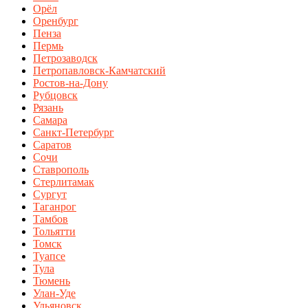
Орёл
Оренбург
Пенза
Пермь
Петрозаводск
Петропавловск-Камчатский
Ростов-на-Дону
Рубцовск
Рязань
Самара
Санкт-Петербург
Саратов
Сочи
Ставрополь
Стерлитамак
Сургут
Таганрог
Тамбов
Тольятти
Томск
Туапсе
Тула
Тюмень
Улан-Уде
Ульяновск