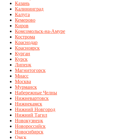
Казань
Калининград
Калуга
Кемерово
Киров
Комсомольск-на-Амуре
Кострома
Краснодар
Красноярск
Курган
Курск
Липецк
Магнитогорск
Миасс
Москва
Мурманск
Набережные Челны
Нижневартовск
Нижнекамск
Нижний Новгород
Нижний Тагил
Новокузнецк
Новороссийск
Новосибирск
Омск