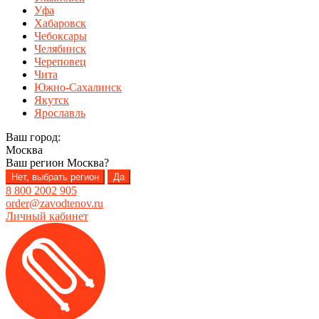
Уфа
Хабаровск
Чебоксары
Челябинск
Череповец
Чита
Южно-Сахалинск
Якутск
Ярославль
Ваш город:
Москва
Ваш регион
Москва
?
Нет, выбрать регион
Да
8 800 2002 905
order@zavodtenov.ru
Личный кабинет
Перейти
Перейти
к
к
навигации
содержимому