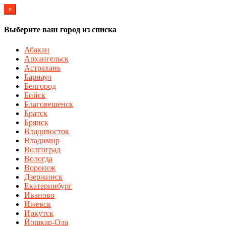
×
Выберите ваш город из списка
Абакан
Архангельск
Астрахань
Барнаул
Белгород
Бийск
Благовещенск
Братск
Брянск
Владивосток
Владимир
Волгоград
Вологда
Воронеж
Дзержинск
Екатеринбург
Иваново
Ижевск
Иркутск
Йошкар-Ола