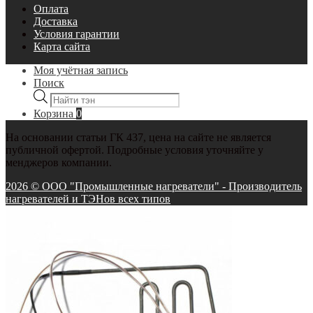
Оплата
Доставка
Условия гарантии
Карта сайта
Моя учётная запись
Поиск
Поиск
товаров
Корзина
0
На основании статьи ГК 437, цена на сайте не является
публичной офертой. Подробные условия уточняйте у
менджеров компании.
2026 © ООО "Промышленные нагреватели" - Производитель
нагревателей и ТЭНов всех типов