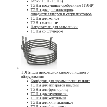
Блоки ТЭН (ТЭНБ)
ТЭНы воздушные оребренные (ТЭНР)
ТЭНы для дистилляторов,
аквадистилляторов и стерилизаторов
ТЭНы для котлов
ТЭНы масляные
Нагреватели для гальваники
ТЭНы со штуцером
ТЭНы для профессионального пищевого
оборудования
Конфорки для промышленных плит
ТЭНы для аппаратов шаурмы
ТЭНы для фритюрниц
ТЭНы для термопотов
ТЭНы для коптильни
ТЭНы для кипятильников
ТЭНы для блинницы