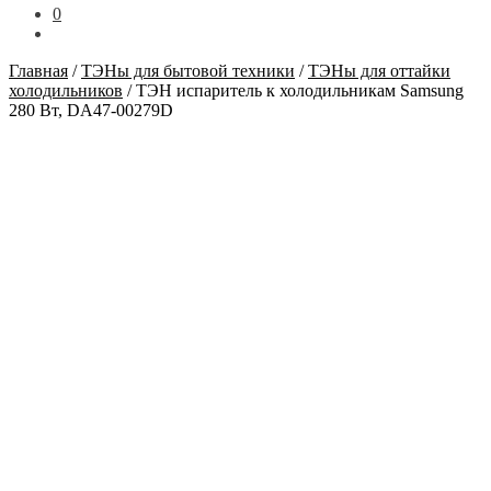
0
Главная
/
ТЭНы для бытовой техники
/
ТЭНы для оттайки
холодильников
/
ТЭН испаритель к холодильникам Samsung
280 Вт, DA47-00279D