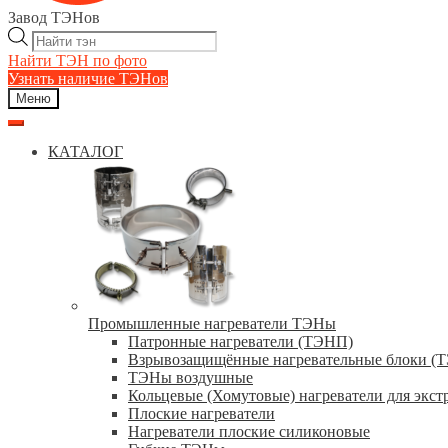
Завод ТЭНов
Поиск
товаров
Найти ТЭН по фото
Узнать наличие ТЭНов
Меню
КАТАЛОГ
Промышленные нагреватели ТЭНы
Патронные нагреватели (ТЭНП)
Взрывозащищённые нагревательные блоки (
ТЭНы воздушные
Кольцевые (Хомутовые) нагреватели для экст
Плоские нагреватели
Нагреватели плоские силиконовые