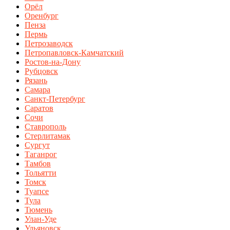
Орёл
Оренбург
Пенза
Пермь
Петрозаводск
Петропавловск-Камчатский
Ростов-на-Дону
Рубцовск
Рязань
Самара
Санкт-Петербург
Саратов
Сочи
Ставрополь
Стерлитамак
Сургут
Таганрог
Тамбов
Тольятти
Томск
Туапсе
Тула
Тюмень
Улан-Уде
Ульяновск