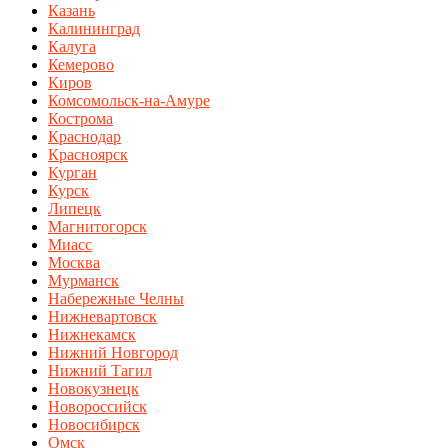
Казань
Калининград
Калуга
Кемерово
Киров
Комсомольск-на-Амуре
Кострома
Краснодар
Красноярск
Курган
Курск
Липецк
Магнитогорск
Миасс
Москва
Мурманск
Набережные Челны
Нижневартовск
Нижнекамск
Нижний Новгород
Нижний Тагил
Новокузнецк
Новороссийск
Новосибирск
Омск