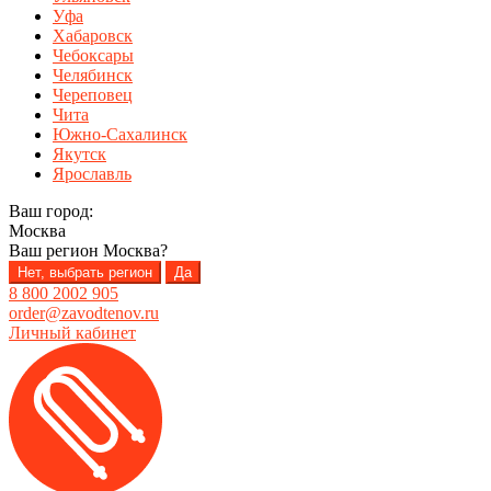
Уфа
Хабаровск
Чебоксары
Челябинск
Череповец
Чита
Южно-Сахалинск
Якутск
Ярославль
Ваш город:
Москва
Ваш регион
Москва
?
Нет, выбрать регион
Да
8 800 2002 905
order@zavodtenov.ru
Личный кабинет
Перейти
Перейти
к
к
навигации
содержимому