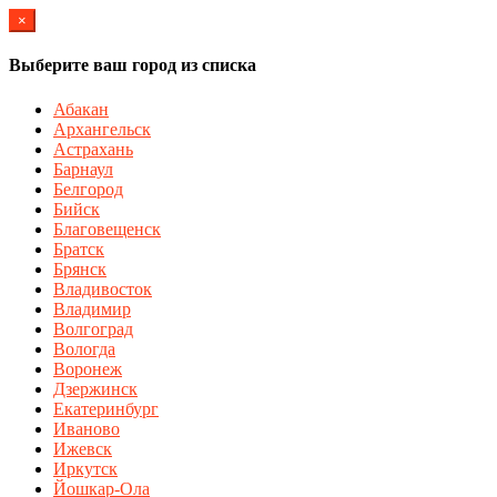
×
Выберите ваш город из списка
Абакан
Архангельск
Астрахань
Барнаул
Белгород
Бийск
Благовещенск
Братск
Брянск
Владивосток
Владимир
Волгоград
Вологда
Воронеж
Дзержинск
Екатеринбург
Иваново
Ижевск
Иркутск
Йошкар-Ола