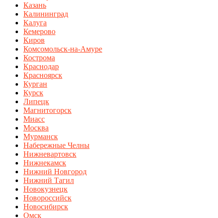
Казань
Калининград
Калуга
Кемерово
Киров
Комсомольск-на-Амуре
Кострома
Краснодар
Красноярск
Курган
Курск
Липецк
Магнитогорск
Миасс
Москва
Мурманск
Набережные Челны
Нижневартовск
Нижнекамск
Нижний Новгород
Нижний Тагил
Новокузнецк
Новороссийск
Новосибирск
Омск