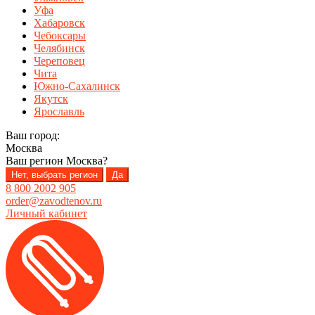
Уфа
Хабаровск
Чебоксары
Челябинск
Череповец
Чита
Южно-Сахалинск
Якутск
Ярославль
Ваш город:
Москва
Ваш регион
Москва
?
Нет, выбрать регион
Да
8 800 2002 905
order@zavodtenov.ru
Личный кабинет
Перейти
Перейти
к
к
навигации
содержимому