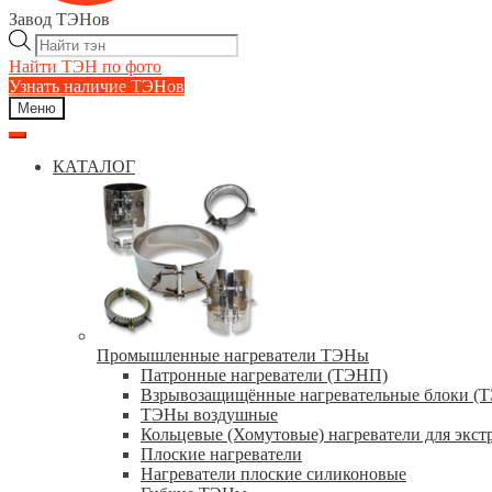
Завод ТЭНов
Поиск
товаров
Найти ТЭН по фото
Узнать наличие ТЭНов
Меню
КАТАЛОГ
Промышленные нагреватели ТЭНы
Патронные нагреватели (ТЭНП)
Взрывозащищённые нагревательные блоки (
ТЭНы воздушные
Кольцевые (Хомутовые) нагреватели для экст
Плоские нагреватели
Нагреватели плоские силиконовые