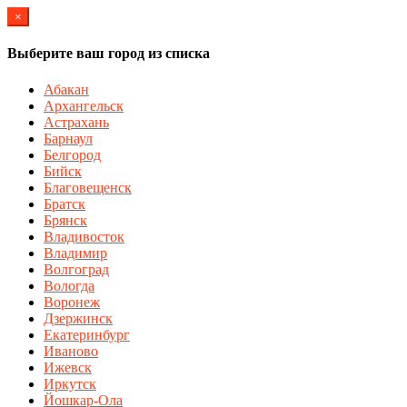
×
Выберите ваш город из списка
Абакан
Архангельск
Астрахань
Барнаул
Белгород
Бийск
Благовещенск
Братск
Брянск
Владивосток
Владимир
Волгоград
Вологда
Воронеж
Дзержинск
Екатеринбург
Иваново
Ижевск
Иркутск
Йошкар-Ола