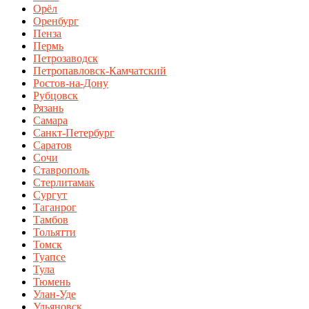
Орёл
Оренбург
Пенза
Пермь
Петрозаводск
Петропавловск-Камчатский
Ростов-на-Дону
Рубцовск
Рязань
Самара
Санкт-Петербург
Саратов
Сочи
Ставрополь
Стерлитамак
Сургут
Таганрог
Тамбов
Тольятти
Томск
Туапсе
Тула
Тюмень
Улан-Уде
Ульяновск