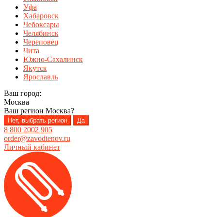
Уфа
Хабаровск
Чебоксары
Челябинск
Череповец
Чита
Южно-Сахалинск
Якутск
Ярославль
Ваш город:
Москва
Ваш регион
Москва
?
Нет, выбрать регион
Да
8 800 2002 905
order@zavodtenov.ru
Личный кабинет
Перейти
Перейти
к
к
навигации
содержимому