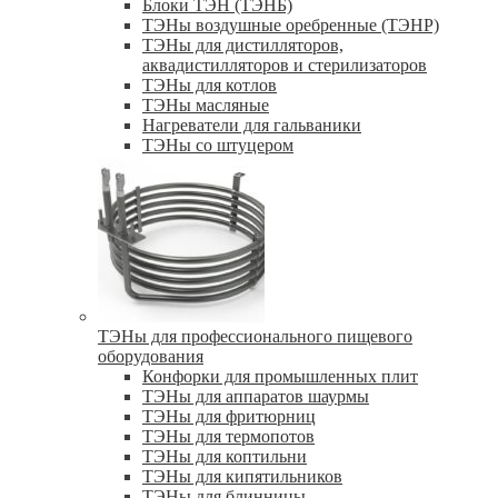
Блоки ТЭН (ТЭНБ)
ТЭНы воздушные оребренные (ТЭНР)
ТЭНы для дистилляторов,
аквадистилляторов и стерилизаторов
ТЭНы для котлов
ТЭНы масляные
Нагреватели для гальваники
ТЭНы со штуцером
ТЭНы для профессионального пищевого
оборудования
Конфорки для промышленных плит
ТЭНы для аппаратов шаурмы
ТЭНы для фритюрниц
ТЭНы для термопотов
ТЭНы для коптильни
ТЭНы для кипятильников
ТЭНы для блинницы