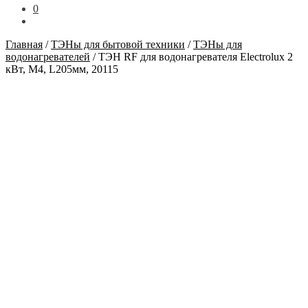
0
Главная
/
ТЭНы для бытовой техники
/
ТЭНы для
водонагревателей
/
ТЭН RF для водонагревателя Electrolux 2
кВт, М4, L205мм, 20115