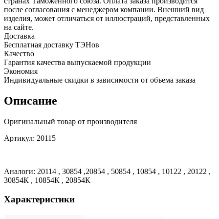
2
странах Таможенного союза. Оплата заказа производится
кВт,
после согласования с менеджером компании. Внешний вид
М4,
изделия, может отличаться от иллюстраций, представленных
L205мм,
на сайте.
20115
Доставка
Бесплатная доставку ТЭНов
Качество
Гарантия качества выпускаемой продукции
Экономия
Индивидуальные скидки в зависимости от объема заказа
Описание
Оригинальный товар от производителя
Артикул: 20115
Аналоги: 20114 , 30854 ,20854 , 50854 , 10854 , 10122 , 20122 ,
30854К , 10854К , 20854К
Характеристики