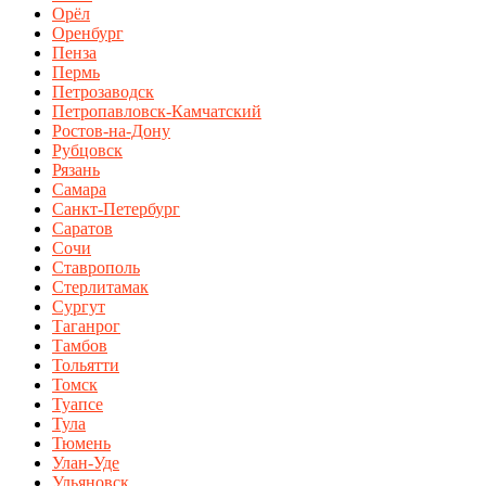
Орёл
Оренбург
Пенза
Пермь
Петрозаводск
Петропавловск-Камчатский
Ростов-на-Дону
Рубцовск
Рязань
Самара
Санкт-Петербург
Саратов
Сочи
Ставрополь
Стерлитамак
Сургут
Таганрог
Тамбов
Тольятти
Томск
Туапсе
Тула
Тюмень
Улан-Уде
Ульяновск