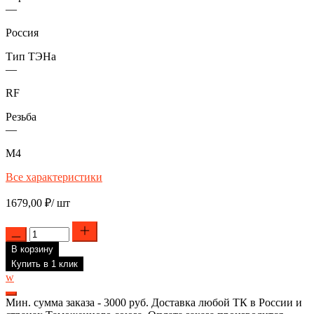
—
Россия
Тип ТЭНа
—
RF
Резьба
—
М4
Все характеристики
1679,00
₽
/ шт
Количество
товара
В корзину
ТЭН
RF
Купить в 1 клик
для
w
водонагревателя
Electrolux
Мин. сумма заказа - 3000 руб. Доставка любой ТК в России и