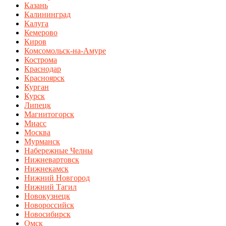
Казань
Калининград
Калуга
Кемерово
Киров
Комсомольск-на-Амуре
Кострома
Краснодар
Красноярск
Курган
Курск
Липецк
Магнитогорск
Миасс
Москва
Мурманск
Набережные Челны
Нижневартовск
Нижнекамск
Нижний Новгород
Нижний Тагил
Новокузнецк
Новороссийск
Новосибирск
Омск