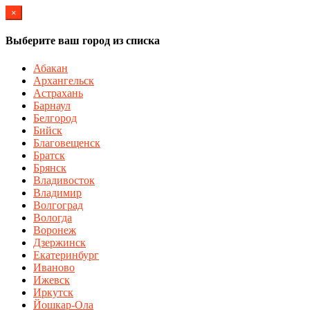
×
Выберите ваш город из списка
Абакан
Архангельск
Астрахань
Барнаул
Белгород
Бийск
Благовещенск
Братск
Брянск
Владивосток
Владимир
Волгоград
Вологда
Воронеж
Дзержинск
Екатеринбург
Иваново
Ижевск
Иркутск
Йошкар-Ола